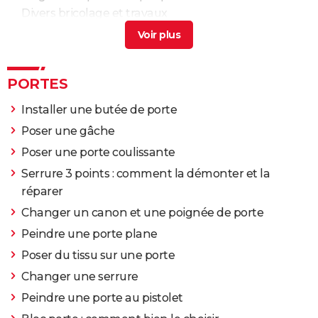
Divers bricolage et travaux
Jeu dans poignée de porte d'entrée
[résolu] >
Forum
Divers bricolage et travaux
Comment fermer une porte fenêtre de l'extérieur
PORTES
sans poignée
>
Forum Bricolage / outillage
Installer une butée de porte
Poser une gâche
Poser une porte coulissante
Serrure 3 points : comment la démonter et la
réparer
Changer un canon et une poignée de porte
Peindre une porte plane
Poser du tissu sur une porte
Changer une serrure
Peindre une porte au pistolet