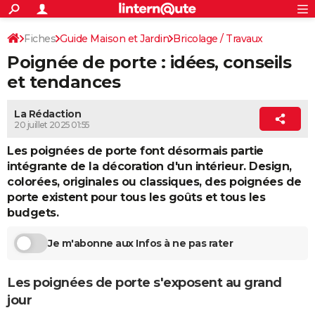
ACTUALITÉS
Connexion
S'inscrire
Fiches
Guide Maison et Jardin
Bricolage / Travaux
Rechercher
Société
Education
Villes
Politique
Faits Divers
Monde
+
SPORT
Poignée de porte : idées, conseils
Menuiserie / Fermetures
Portes
Football
Cyclisme
Forum
Coupe du monde 2026
Tennis
Rugby
CULTURE
et tendances
TNT
Cinéma
Musique
Programme TV
Streaming
Sorties cinéma
+
FINANCE
La Rédaction
20 juillet 2025 01:55
Impôts
Immobilier
Banque
Crédit
Retraite
Epargne
Risques naturels par ville
Assurance
AUTO
Les poignées de porte font désormais partie
Réserver un essai
Berlines
Forum auto
Essais
Citadines
SUV
+
HIGH-TECH
intégrante de la décoration d'un intérieur. Design,
colorées, originales ou classiques, des poignées de
Meilleur smartphone
Ordinateurs
Guide high-tech
Mobiles
Internet
Jeux vidéo
+
BRICOLAGE
porte existent pour tous les goûts et tous les
budgets.
Aménagement intérieur
Cuisine
Jardinage
+
Forum
Extérieur
Salle de bains
Rangement
WEEK-END
Je m'abonne aux Infos à ne pas rater
Escapades
Expositions
Week-end nature
Guides de France
Patrimoine
Musées
+
LIFESTYLE
Bien-être
Mode
+
Art de vivre
Loisirs
Modes de vie
SANTE
Les poignées de porte s'exposent au grand
jour
Guide de la santé
Médicaments
+
Alimentation
Maladies
Sommeil
VOYAGE