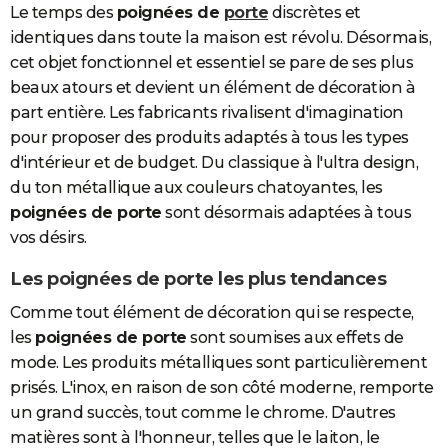
Le temps des
poignées de
porte
discrètes et
City break
Voyage de noces
Climat
Destinations
Voyage nature
Forum
+
PHOTO
identiques dans toute la maison est révolu. Désormais,
cet objet fonctionnel et essentiel se pare de ses plus
GUIDES D'ACHAT
beaux atours et devient un élément de décoration à
BONS PLANS
part entière. Les fabricants rivalisent d'imagination
pour proposer des produits adaptés à tous les types
CARTE DE VOEUX
d'intérieur et de budget. Du classique à l'ultra design,
Carte Bonne année
Carte Pâques
Carte de Noël
Carte Saint-Valentin
Carte d'anniversaire
du ton métallique aux couleurs chatoyantes, les
DICTIONNAIRE
poignées de porte
sont désormais adaptées à tous
Biographies
Expressions
Dictionnaire
Citations
Proverbes
PROGRAMME TV
vos désirs.
COPAINS D'AVANT
Les poignées de porte les plus tendances
Se connecter
Collèges
Universités
Service militaire
S'inscrire
Lycées
Primaires
Entreprises
Avis de recherche
AVIS DE DÉCÈS
Comme tout élément de décoration qui se respecte,
les
poignées de porte
sont soumises aux effets de
FORUM
mode. Les produits métalliques sont particulièrement
Lifestyle
Sport
Television
Cinema
Bricolage
Culture
Auto
Voyage
prisés. L'inox, en raison de son côté moderne, remporte
un grand succès, tout comme le chrome. D'autres
matières sont à l'honneur, telles que le laiton, le