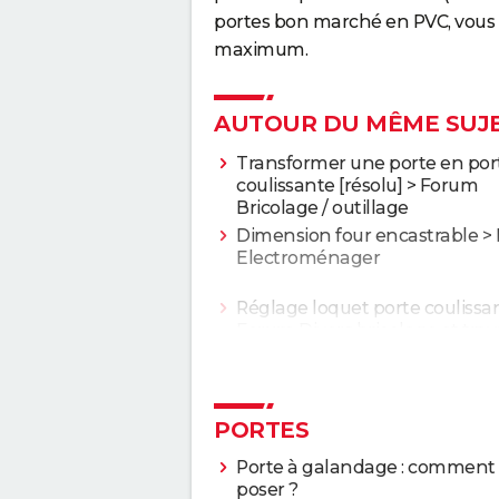
portes bon marché en PVC, vous 
maximum.
AUTOUR DU MÊME SUJ
Transformer une porte en por
coulissante
[résolu] >
Forum
Bricolage / outillage
Dimension four encastrable
>
Electroménager
Réglage loquet porte coulissa
Forum Divers bricolage et tra
PORTES
Porte à galandage : comment 
poser ?