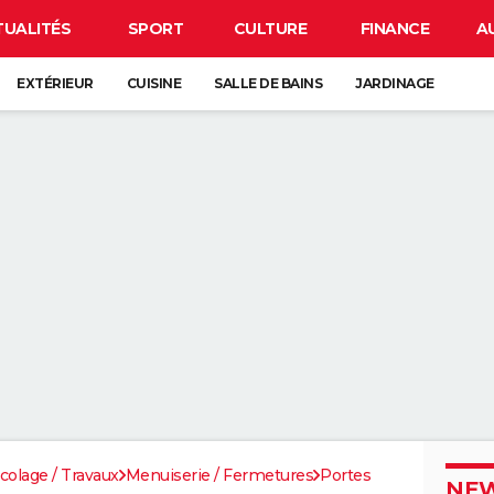
TUALITÉS
SPORT
CULTURE
FINANCE
A
EXTÉRIEUR
CUISINE
SALLE DE BAINS
JARDINAGE
icolage / Travaux
Menuiserie / Fermetures
Portes
NEW