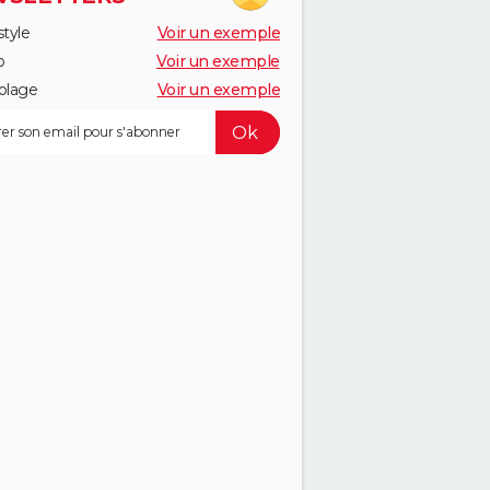
style
Voir un exemple
o
Voir un exemple
olage
Voir un exemple