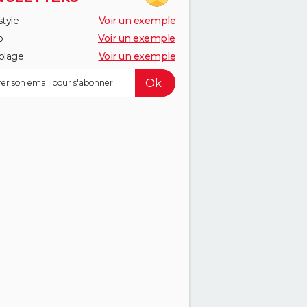
style
Voir un exemple
o
Voir un exemple
olage
Voir un exemple