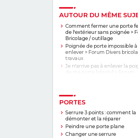
AUTOUR DU MÊME SUJ
Comment fermer une porte f
de l'extérieur sans poignée
>
F
Bricolage / outillage
Poignée de porte impossible à
enlever
>
Forum Divers bricola
travaux
Je n'arrive pas à enlever la po
de ma porte
[résolu] >
Forum
Bricolage / outillage
PORTES
Serrure 3 points : comment la
démonter et la réparer
Peindre une porte plane
Changer une serrure