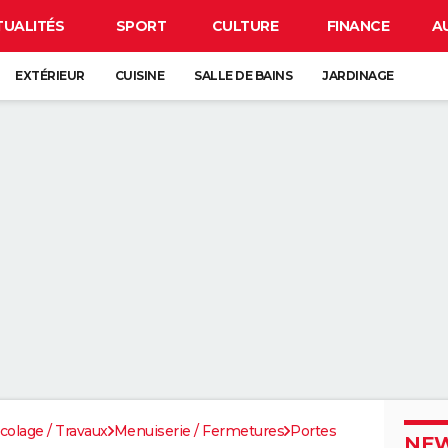
TUALITÉS
SPORT
CULTURE
FINANCE
A
EXTÉRIEUR
CUISINE
SALLE DE BAINS
JARDINAGE
icolage / Travaux
Menuiserie / Fermetures
Portes
NEW