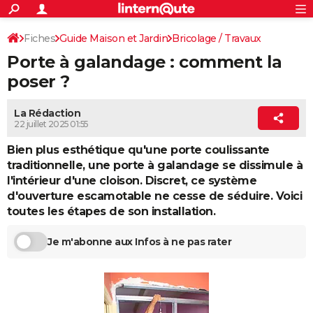
ACTUALITÉS
Connexion
S'inscrire
Fiches
Guide Maison et Jardin
Bricolage / Travaux
Rechercher
Société
Education
Villes
Politique
Faits Divers
Monde
+
SPORT
Porte à galandage : comment la
Menuiserie / Fermetures
Portes
Football
Cyclisme
Forum
Coupe du monde 2026
Tennis
Rugby
CULTURE
poser ?
TNT
Cinéma
Musique
Programme TV
Streaming
Sorties cinéma
+
FINANCE
La Rédaction
22 juillet 2025 01:55
Impôts
Immobilier
Banque
Crédit
Retraite
Epargne
Risques naturels par ville
Assurance
AUTO
Bien plus esthétique qu'une porte coulissante
Réserver un essai
Berlines
Forum auto
Essais
Citadines
SUV
+
HIGH-TECH
traditionnelle, une porte à galandage se dissimule à
l'intérieur d'une cloison. Discret, ce système
Meilleur smartphone
Ordinateurs
Guide high-tech
Mobiles
Internet
Jeux vidéo
+
BRICOLAGE
d'ouverture escamotable ne cesse de séduire. Voici
toutes les étapes de son installation.
Aménagement intérieur
Cuisine
Jardinage
+
Forum
Extérieur
Salle de bains
Rangement
WEEK-END
Je m'abonne aux Infos à ne pas rater
Escapades
Expositions
Week-end nature
Guides de France
Patrimoine
Musées
+
LIFESTYLE
Bien-être
Mode
+
Art de vivre
Loisirs
Modes de vie
SANTE
Guide de la santé
Médicaments
+
Alimentation
Maladies
Sommeil
VOYAGE