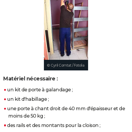
City break
Voyage de noces
Climat
Destinations
Voyage nature
Forum
+
PHOTO
GUIDES D'ACHAT
BONS PLANS
CARTE DE VOEUX
Carte Bonne année
Carte Pâques
Carte de Noël
Carte Saint-Valentin
Carte d'anniversaire
DICTIONNAIRE
© Cyril Comtat / Fotolia
Biographies
Expressions
Dictionnaire
Citations
Proverbes
PROGRAMME TV
Matériel nécessaire :
COPAINS D'AVANT
Se connecter
Collèges
Universités
Service militaire
S'inscrire
Lycées
Primaires
Entreprises
Avis de recherche
un kit de porte à galandage ;
AVIS DE DÉCÈS
un kit d'habillage ;
FORUM
une porte à chant droit de 40 mm d'épaisseur et de
Lifestyle
Sport
Television
Cinema
Bricolage
Culture
Auto
Voyage
moins de 50 kg ;
des rails et des montants pour la cloison ;