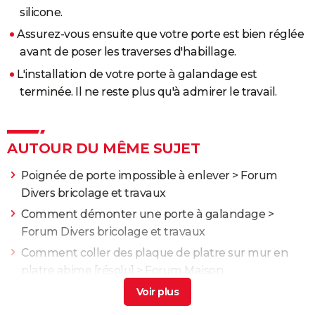
silicone.
Assurez-vous ensuite que votre porte est bien réglée
avant de poser les traverses d'habillage.
L'installation de votre porte à galandage est
terminée. Il ne reste plus qu'à admirer le travail.
AUTOUR DU MÊME SUJET
Poignée de porte impossible à enlever
>
Forum
Divers bricolage et travaux
Comment démonter une porte à galandage
>
Forum Divers bricolage et travaux
Comment coller des plaque de platre sur mur en
platre abime
[résolu] >
Forum Maison
Poser du carrelage mural : mode d'emploi
> Guide
Je n'arrive pas à enlever la poignée de ma porte