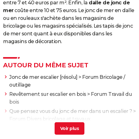
entre 7 et 40 euros par m². Enfin, la
dalle de jonc de
mer
coûte entre 10 et 75 euros. Le jonc de mer en dalle
ou en rouleaux s'achète dans les magasins de
bricolage ou les magasins spécialisés. Les tapis de jonc
de mer sont quant à eux disponibles dans les
magasins de décoration.
AUTOUR DU MÊME SUJET
Jonc de mer escalier
[résolu] >
Forum Bricolage /
outillage
Revêtement sur escalier en bois
>
Forum Travail du
bois
Que pensez vous du jonc de mer dans un escalier ?
>
Forum Divers bricolage et travaux
Nettoyer jonc de mer
> Guide
Jonc de mer rouleau 5m
>
Forum Peinture