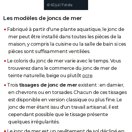
© 6Djul / Fotolia
City break
Voyage de noces
Climat
Destinations
Voyage nature
Forum
+
PHOTO
Les modèles de joncs de mer
GUIDES D'ACHAT
Fabriqué à partir d'une plante aquatique, le jonc de
BONS PLANS
mer peut être installé dans toutes les pièces de la
CARTE DE VOEUX
maison, y compris la cuisine ou la salle de bain si ces
pièces sont suffisamment ventilées.
Carte Bonne année
Carte Pâques
Carte de Noël
Carte Saint-Valentin
Carte d'anniversaire
DICTIONNAIRE
Le coloris du jonc de mer varie avec le temps. Vous
Biographies
Expressions
Dictionnaire
Citations
Proverbes
PROGRAMME TV
trouverez dans le commerce du jonc de mer de
teinte naturelle, beige ou plutôt
ocre
.
COPAINS D'AVANT
Trois
tissages de jonc de mer
existent : en damier,
Se connecter
Collèges
Universités
Service militaire
S'inscrire
Lycées
Primaires
Entreprises
Avis de recherche
AVIS DE DÉCÈS
en chevrons ou en torsades. Chacun de ces tissages
est disponible en version classique ou plus fine. Le
FORUM
jonc de mer étant issu d'un travail artisanal, il est
Lifestyle
Sport
Television
Cinema
Bricolage
Culture
Auto
Voyage
cependant possible que le tissage présente
quelques irrégularités.
Le jonc de mer est un revêtement de sol décliné en