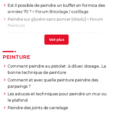
Est il possible de peindre un buffet en formica des
années 70 ?
>
Forum Bricolage / outillage
Peindre sur glycéro sans poncer
[résolu] >
Forum
Peinture
Peindre sur du silicone
>
Forum Construction et
rénovation
Peindre du zinc
>
Forum Bricolage / outillage
PEINTURE
Comment peindre au pistolet : à diluer, dosage... La
bonne technique de peinture
Comment et avec quelle peinture peindre des
parpaings ?
Les astuces et techniques pour peindre un mur ou
le plafond
Peindre des joints de carrelage