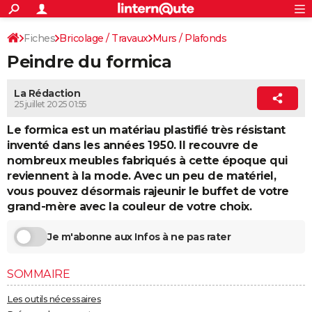
ACTUALITÉS
Connexion
S'inscrire
Fiches
Bricolage / Travaux
Murs / Plafonds
Rechercher
Société
Education
Villes
Politique
Faits Divers
Monde
+
SPORT
Peindre du formica
Revêtements muraux
Peinture
Football
Cyclisme
Forum
Coupe du monde 2026
Tennis
Rugby
CULTURE
La Rédaction
TNT
Cinéma
Musique
Programme TV
Streaming
Sorties cinéma
+
FINANCE
25 juillet 2025 01:55
Impôts
Immobilier
Banque
Crédit
Retraite
Epargne
Risques naturels par ville
Assurance
Le formica est un matériau plastifié très résistant
AUTO
inventé dans les années 1950. Il recouvre de
Réserver un essai
Berlines
Forum auto
Essais
Citadines
SUV
+
HIGH-TECH
nombreux meubles fabriqués à cette époque qui
reviennent à la mode. Avec un peu de matériel,
Meilleur smartphone
Ordinateurs
Guide high-tech
Mobiles
Internet
Jeux vidéo
+
BRICOLAGE
vous pouvez désormais rajeunir le buffet de votre
grand-mère avec la couleur de votre choix.
Aménagement intérieur
Cuisine
Jardinage
+
Forum
Extérieur
Salle de bains
Rangement
WEEK-END
Je m'abonne aux Infos à ne pas rater
Escapades
Expositions
Week-end nature
Guides de France
Patrimoine
Musées
+
LIFESTYLE
Bien-être
Mode
+
Art de vivre
Loisirs
Modes de vie
SANTE
SOMMAIRE
Guide de la santé
Médicaments
+
Alimentation
Maladies
Sommeil
Les outils nécessaires
VOYAGE