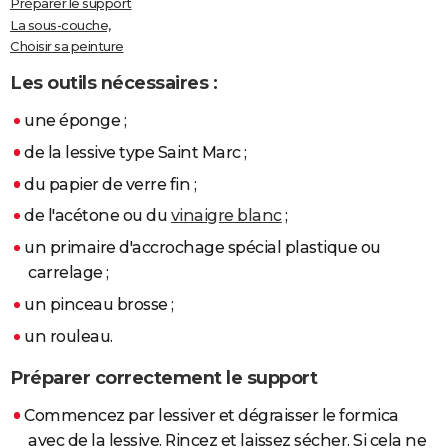
Préparer le support
City break
Voyage de noces
Climat
Destinations
Voyage nature
Forum
+
La sous-couche,
PHOTO
Choisir sa peinture
GUIDES D'ACHAT
Les outils nécessaires
:
BONS PLANS
une éponge ;
CARTE DE VOEUX
de la lessive type Saint Marc ;
Carte Bonne année
Carte Pâques
Carte de Noël
Carte Saint-Valentin
Carte d'anniversaire
du papier de verre fin ;
DICTIONNAIRE
de l'acétone ou du
vinaigre blanc
;
Biographies
Expressions
Dictionnaire
Citations
Proverbes
PROGRAMME TV
un primaire d'accrochage spécial plastique ou
COPAINS D'AVANT
carrelage ;
Se connecter
Collèges
Universités
Service militaire
S'inscrire
Lycées
Primaires
Entreprises
Avis de recherche
un pinceau brosse ;
AVIS DE DÉCÈS
un rouleau.
FORUM
Préparer correctement le support
Lifestyle
Sport
Television
Cinema
Bricolage
Culture
Auto
Voyage
Commencez par lessiver et dégraisser le formica
avec de la lessive. Rincez et laissez sécher. Si cela ne