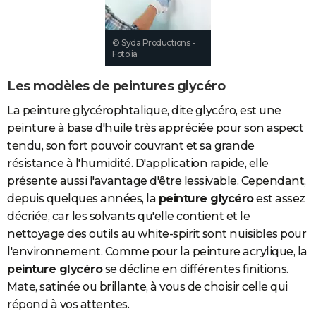
City break
Voyage de noces
Climat
Destinations
Voyage nature
Forum
+
PHOTO
© Syda Productions -
GUIDES D'ACHAT
Fotolia
BONS PLANS
Les modèles de peintures glycéro
CARTE DE VOEUX
La peinture glycérophtalique, dite glycéro, est une
peinture à base d'huile très appréciée pour son aspect
Carte Bonne année
Carte Pâques
Carte de Noël
Carte Saint-Valentin
Carte d'anniversaire
DICTIONNAIRE
tendu, son fort pouvoir couvrant et sa grande
Biographies
Expressions
Dictionnaire
Citations
Proverbes
PROGRAMME TV
résistance à l'humidité. D'application rapide, elle
présente aussi l'avantage d'être lessivable. Cependant,
COPAINS D'AVANT
depuis quelques années, la
peinture glycéro
est assez
Se connecter
Collèges
Universités
Service militaire
S'inscrire
Lycées
Primaires
Entreprises
Avis de recherche
décriée, car les solvants qu'elle contient et le
AVIS DE DÉCÈS
nettoyage des outils au white-spirit sont nuisibles pour
FORUM
l'environnement. Comme pour la peinture acrylique, la
peinture glycéro
se décline en différentes finitions.
Lifestyle
Sport
Television
Cinema
Bricolage
Culture
Auto
Voyage
Mate, satinée ou brillante, à vous de choisir celle qui
répond à vos attentes.