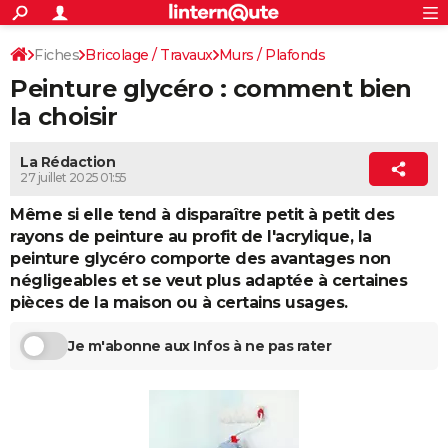
ACTUALITÉS
Connexion
S'inscrire
Fiches
Bricolage / Travaux
Murs / Plafonds
Rechercher
Société
Education
Villes
Politique
Faits Divers
Monde
+
SPORT
Peinture glycéro : comment bien
Revêtements muraux
Peinture
Football
Cyclisme
Forum
Coupe du monde 2026
Tennis
Rugby
CULTURE
la choisir
TNT
Cinéma
Musique
Programme TV
Streaming
Sorties cinéma
+
FINANCE
La Rédaction
27 juillet 2025 01:55
Impôts
Immobilier
Banque
Crédit
Retraite
Epargne
Risques naturels par ville
Assurance
AUTO
Même si elle tend à disparaître petit à petit des
Réserver un essai
Berlines
Forum auto
Essais
Citadines
SUV
+
HIGH-TECH
rayons de peinture au profit de l'acrylique, la
peinture glycéro comporte des avantages non
Meilleur smartphone
Ordinateurs
Guide high-tech
Mobiles
Internet
Jeux vidéo
+
BRICOLAGE
négligeables et se veut plus adaptée à certaines
pièces de la maison ou à certains usages.
Aménagement intérieur
Cuisine
Jardinage
+
Forum
Extérieur
Salle de bains
Rangement
WEEK-END
Je m'abonne aux Infos à ne pas rater
Escapades
Expositions
Week-end nature
Guides de France
Patrimoine
Musées
+
LIFESTYLE
Bien-être
Mode
+
Art de vivre
Loisirs
Modes de vie
SANTE
Guide de la santé
Médicaments
+
Alimentation
Maladies
Sommeil
VOYAGE