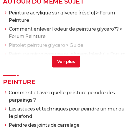
AUTOUR DU MÊME SUJET
Peinture acrylique sur glycero
[résolu] >
Forum
Peinture
Comment enlever l'odeur de peinture glycero??
>
Forum Peinture
Pistolet peinture glycero
> Guide
Peinture micro poreuse ou glycero
[résolu] >
Forum
Peinture
Sos : peinture acrylique sur glycéro !
[résolu] >
Forum
Peinture
PEINTURE
Comment et avec quelle peinture peindre des
parpaings ?
Les astuces et techniques pour peindre un mur ou
le plafond
Peindre des joints de carrelage