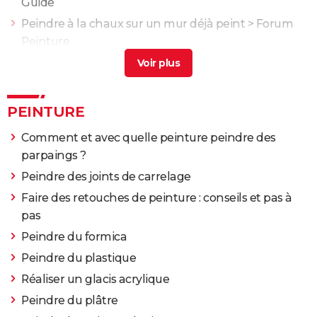
Guide
Peindre à la chaux sur un mur déjà peint
>
Forum
Peinture
Peindre sur glycéro sans poncer
[résolu] >
Forum
Peinture
Comment peindre un mur extérieur
> Guide
PEINTURE
Comment et avec quelle peinture peindre des
parpaings ?
Peindre des joints de carrelage
Faire des retouches de peinture : conseils et pas à
pas
Peindre du formica
Peindre du plastique
Réaliser un glacis acrylique
Peindre du plâtre