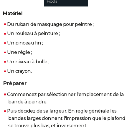
Fotolia
City break
Voyage de noces
Climat
Destinations
Voyage nature
Forum
+
PHOTO
Matériel
GUIDES D'ACHAT
Du ruban de masquage pour peintre ;
BONS PLANS
Un rouleau à peinture ;
Un pinceau fin ;
CARTE DE VOEUX
Une règle ;
Carte Bonne année
Carte Pâques
Carte de Noël
Carte Saint-Valentin
Carte d'anniversaire
DICTIONNAIRE
Un niveau à bulle ;
Biographies
Expressions
Dictionnaire
Citations
Proverbes
PROGRAMME TV
Un crayon.
COPAINS D'AVANT
Préparer
Se connecter
Collèges
Universités
Service militaire
S'inscrire
Lycées
Primaires
Entreprises
Avis de recherche
AVIS DE DÉCÈS
Commencez par sélectionner l'emplacement de la
bande à peindre.
FORUM
Puis décidez de sa largeur. En règle générale les
Lifestyle
Sport
Television
Cinema
Bricolage
Culture
Auto
Voyage
bandes larges donnent l'impression que le plafond
se trouve plus bas, et inversement.