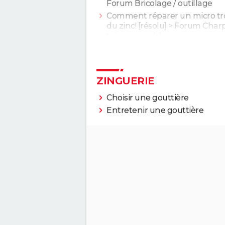
Forum Bricolage / outillage
Comment réparer un micro tr
du zinc!
[résolu] >
Forum Charp
toiture, combles
ZINGUERIE
Choisir une gouttière
Entretenir une gouttière