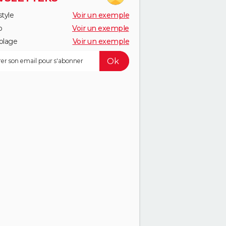
style
Voir un exemple
o
Voir un exemple
olage
Voir un exemple