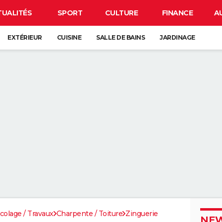
TUALITÉS
SPORT
CULTURE
FINANCE
A
EXTÉRIEUR
CUISINE
SALLE DE BAINS
JARDINAGE
icolage / Travaux
Charpente / Toiture
Zinguerie
NEW