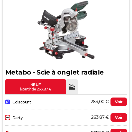
Metabo - Scie à onglet radiale
NEUF
à partir de 263,87 €
264,00 €
Voir
Cdiscount
263,87 €
Voir
Darty