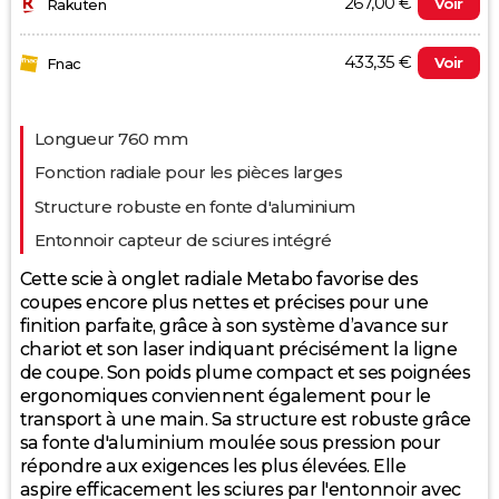
267,00 €
Voir
Rakuten
433,35 €
Voir
Fnac
Evolution du prix le plus bas (neuf):
Longueur 760 mm
350
Fonction radiale pour les pièces larges
Structure robuste en fonte d'aluminium
Entonnoir capteur de sciures intégré
300
Cette scie à onglet radiale Metabo favorise des
coupes encore plus nettes et précises pour une
250
finition parfaite, grâce à son système d’avance sur
chariot et son laser indiquant précisément la ligne
2025
2026
de coupe. Son poids plume compact et ses poignées
ergonomiques conviennent également pour le
transport à une main. Sa structure est robuste grâce
sa fonte d'aluminium moulée sous pression pour
répondre aux exigences les plus élevées. Elle
aspire efficacement les sciures par l'entonnoir avec