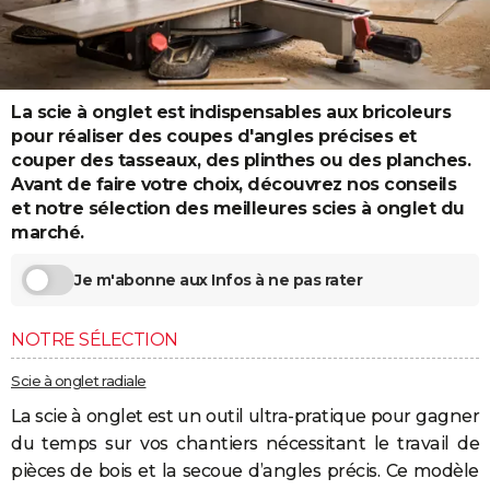
City break
Voyage de noces
Climat
Destinations
Voyage nature
Forum
+
PHOTO
GUIDES D'ACHAT
La scie à onglet est indispensables aux bricoleurs
BONS PLANS
pour réaliser des coupes d'angles précises et
CARTE DE VOEUX
couper des tasseaux, des plinthes ou des planches.
Avant de faire votre choix, découvrez nos conseils
Carte Bonne année
Carte Pâques
Carte de Noël
Carte Saint-Valentin
Carte d'anniversaire
DICTIONNAIRE
et notre sélection des meilleures scies à onglet du
marché.
Biographies
Expressions
Dictionnaire
Citations
Proverbes
PROGRAMME TV
Je m'abonne aux Infos à ne pas rater
COPAINS D'AVANT
Se connecter
Collèges
Universités
Service militaire
S'inscrire
Lycées
Primaires
Entreprises
Avis de recherche
AVIS DE DÉCÈS
NOTRE SÉLECTION
FORUM
Scie à onglet radiale
La scie à onglet est un outil ultra-pratique pour gagner
Lifestyle
Sport
Television
Cinema
Bricolage
Culture
Auto
Voyage
du temps sur vos chantiers nécessitant le travail de
pièces de bois et la secoue d’angles précis. Ce modèle