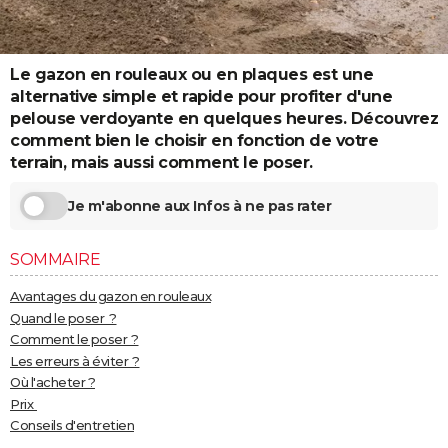
City break
Voyage de noces
Climat
Destinations
Voyage nature
Forum
+
PHOTO
GUIDES D'ACHAT
Le gazon en rouleaux ou en plaques est une
alternative simple et rapide pour profiter d'une
BONS PLANS
pelouse verdoyante en quelques heures. Découvrez
comment bien le choisir en fonction de votre
CARTE DE VOEUX
terrain, mais aussi comment le poser.
Carte Bonne année
Carte Pâques
Carte de Noël
Carte Saint-Valentin
Carte d'anniversaire
DICTIONNAIRE
Je m'abonne aux Infos à ne pas rater
Biographies
Expressions
Dictionnaire
Citations
Proverbes
PROGRAMME TV
SOMMAIRE
COPAINS D'AVANT
Avantages du gazon en rouleaux
Se connecter
Collèges
Universités
Service militaire
S'inscrire
Lycées
Primaires
Entreprises
Avis de recherche
AVIS DE DÉCÈS
Quand le poser ?
Comment le poser ?
FORUM
Les erreurs à éviter ?
Où l'acheter ?
Lifestyle
Sport
Television
Cinema
Bricolage
Culture
Auto
Voyage
Prix
Conseils d'entretien