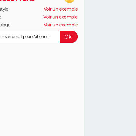
style
Voir un exemple
o
Voir un exemple
olage
Voir un exemple