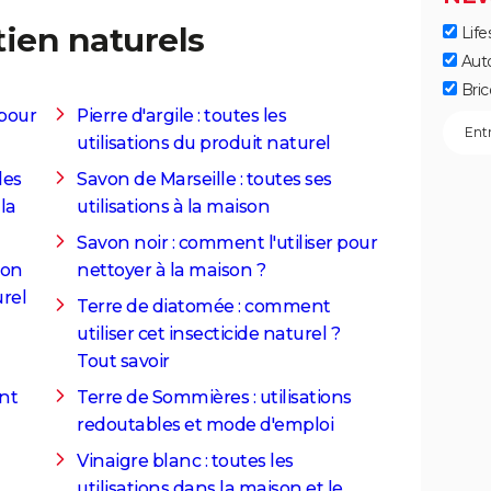
tien naturels
Life
Aut
Bric
 pour
Pierre d'argile : toutes les
utilisations du produit naturel
les
Savon de Marseille : toutes ses
 la
utilisations à la maison
Savon noir : comment l'utiliser pour
ion
nettoyer à la maison ?
rel
Terre de diatomée : comment
utiliser cet insecticide naturel ?
Tout savoir
ant
Terre de Sommières : utilisations
redoutables et mode d'emploi
Vinaigre blanc : toutes les
utilisations dans la maison et le