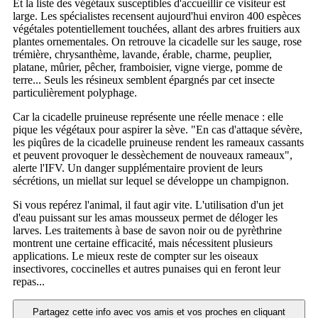
Et la liste des végétaux susceptibles d'accueillir ce visiteur est
large. Les spécialistes recensent aujourd'hui environ 400 espèces
végétales potentiellement touchées, allant des arbres fruitiers aux
plantes ornementales. On retrouve la cicadelle sur les sauge, rose
trémière, chrysanthème, lavande, érable, charme, peuplier,
platane, mûrier, pêcher, framboisier, vigne vierge, pomme de
terre... Seuls les résineux semblent épargnés par cet insecte
particulièrement polyphage.
Car la cicadelle pruineuse représente une réelle menace : elle
pique les végétaux pour aspirer la sève. "En cas d'attaque sévère,
les piqûres de la cicadelle pruineuse rendent les rameaux cassants
et peuvent provoquer le dessèchement de nouveaux rameaux",
alerte l'IFV. Un danger supplémentaire provient de leurs
sécrétions, un miellat sur lequel se développe un champignon.
Si vous repérez l'animal, il faut agir vite. L'utilisation d'un jet
d'eau puissant sur les amas mousseux permet de déloger les
larves. Les traitements à base de savon noir ou de pyrèthrine
montrent une certaine efficacité, mais nécessitent plusieurs
applications. Le mieux reste de compter sur les oiseaux
insectivores, coccinelles et autres punaises qui en feront leur
repas...
Partagez cette info avec vos amis et vos proches en cliquant