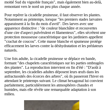
moitié Sud du vignoble français", mais également bien au-delà,
remontant vers le nord un peu plus chaque année.
Pour repérer la cicadelle pruineuse, il faut observer les plantes.
Notamment au printemps, lorsque "les premiers stades larvaires
apparaissent à la fin du mois d'avril". Des larves avec une
apparence distinctive : "de couleur blanchâtre et recouvertes
d'une cire d'aspect pulvérulent et filamenteux", elles sécrètent une
protection mousseuse caractéristique que les jardiniers appellent
"crachat de coucou". Cette masse blanche et spumeuse protège
efficacement les larves contre la déshydratation et les prédateurs
naturels.
Une fois adulte, la cicadelle pruineuse se déplace en bande,
formant "des chapelets caractéristiques sur les parties ombragées
des plantes". La reproduction intervient en fin d'été : "D'août à
septembre, les cicadelles adultes déposent leurs œufs dans les
anfractuosités des écorces des arbres", où ils passeront l'hiver en
attendant le printemps suivant. Le climat hexagonal lui convient
parfaitement, particulièrement les atmosphères chaudes et
humides, mais elle révèle une remarquable adaptation à son
milieu.