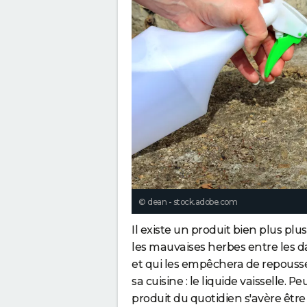
n
s
e
f
f
o
r
t
"
© dean - stock.adobe.com
Il existe un produit bien plus plu
les mauvaises herbes entre les da
et qui les empêchera de repousse
sa cuisine : le liquide vaisselle.
produit du quotidien s'avère être 