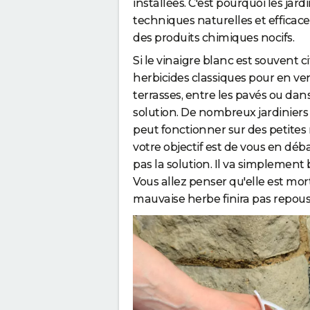
installées. C'est pourquoi les jar
m
techniques naturelles et efficaces
a
des produits chimiques nocifs.
u
Si le vinaigre blanc est souvent
v
herbicides classiques pour en ve
a
terrasses, entre les pavés ou dans 
i
solution. De nombreux jardinier
s
peut fonctionner sur des petites m
e
votre objectif est de vous en déba
s
pas la solution. Il va simplement 
h
Vous allez penser qu'elle est mort
e
mauvaise herbe finira pas repous
r
b
e
s
s
a