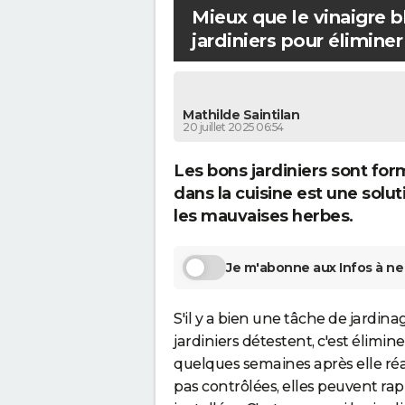
Mieux que le vinaigre b
r
jardiniers pour élimine
s
p
o
u
Mathilde Saintilan
20 juillet 2025 06:54
r
é
Les bons jardiniers sont for
l
dans la cuisine est une solut
i
les mauvaises herbes.
m
i
Je m'abonne aux Infos à ne 
n
e
S'il y a bien une tâche de jardina
r
jardiniers détestent, c'est élimin
l
quelques semaines après elle réapp
e
pas contrôlées, elles peuvent rap
s