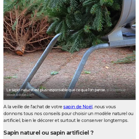
City break
Voyage de noces
Climat
Destinations
Voyage nature
Forum
+
PHOTO
GUIDES D'ACHAT
BONS PLANS
CARTE DE VOEUX
Carte Bonne année
Carte Pâques
Carte de Noël
Carte Saint-Valentin
Carte d'anniversaire
DICTIONNAIRE
Biographies
Expressions
Dictionnaire
Citations
Proverbes
PROGRAMME TV
COPAINS D'AVANT
Le sapin naturel est plus responsable que ce que l'on pense.
© Pixelmixel -
Se connecter
Collèges
Universités
Service militaire
S'inscrire
Lycées
Primaires
Entreprises
Avis de recherche
stock.adobe.com
AVIS DE DÉCÈS
A la veille de l'achat de votre
sapin de Noël
, nous vous
FORUM
donnons tous nos conseils pour choisir un modèle naturel ou
Lifestyle
Sport
Television
Cinema
Bricolage
Culture
Auto
Voyage
artificiel, bien le décorer et surtout le conserver longtemps.
Sapin naturel ou sapin artificiel ?