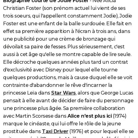
Biographie courte de Jodie Foster
- Née Alicia
City break
Voyage de noces
Climat
Destinations
Voyage nature
Forum
+
Christian Foster (son prénom actuel lui vient de ses
PHOTO
trois soeurs, qui l'appellent constamment Jodie), Jodie
GUIDES D'ACHAT
Foster est une enfant de la balle surdouée. Elle fait en
effet sa première apparition à l'écran à trois ans, dans
BONS PLANS
une publicité pour une crème de bronzage qui
CARTE DE VOEUX
dévoilait sa paire de fesses. Plus sérieusement, c'est
aussi à cet âge qu'elle se montre capable de lire seule.
Carte Bonne année
Carte Pâques
Carte de Noël
Carte Saint-Valentin
Carte d'anniversaire
DICTIONNAIRE
Elle décroche quelques années plus tard un contrat
Biographies
Expressions
Dictionnaire
Citations
Proverbes
d'exclusivité avec Disney pour lequel elle tourne
PROGRAMME TV
quelques productions, mais à cause duquel elle se voit
COPAINS D'AVANT
contrainte d'abandonner le rêve d'incarner la
princesse Leïa dans
Star Wars
, alors que George Lucas
Se connecter
Collèges
Universités
Service militaire
S'inscrire
Lycées
Primaires
Entreprises
Avis de recherche
AVIS DE DÉCÈS
pensait à elle avant de décider de faire du personnage
FORUM
une princesse plus âgée. Sa première collaboration
avec Martin Scorsese dans
Alice n'est plus ici
(1974)
Lifestyle
Sport
Television
Cinema
Bricolage
Culture
Auto
Voyage
marque le cinéaste, qui lui offre le rôle de la jeune
prostituée dans
Taxi Driver
(1976) et pour lequel elle se