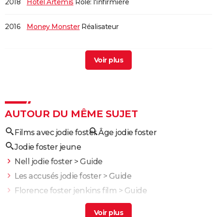
2018
Hotel Artemis
Rôle: l'infirmière
2016
Money Monster
Réalisateur
2011
Le Complexe du castor
Rôle: Meredith Black
Réalisateur
2011
Carnage
Rôle: Penelope Longstreet
AUTOUR DU MÊME SUJET
2008
L'Ile de Nim
Films avec jodie foster
Âge jodie foster
2007
A vif
Rôle: Erica Bain
Jodie foster jeune
Nell jodie foster
> Guide
2005
Inside Man, l'homme de l'intérieur
Rôle: Madeleine
Les accusés jodie foster
> Guide
White
Florence foster jenkins film
> Guide
Jodie foster seigneur des anneaux
>
Forum Films
2004
Un long dimanche de fiançailles
Rôle: Elodie Gordes