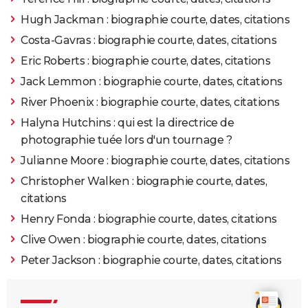
Hugh Jackman : biographie courte, dates, citations
1992
Ombres et brouillard
Rôle: Prostitute
Costa-Gavras : biographie courte, dates, citations
Eric Roberts : biographie courte, dates, citations
1991
Le Petit homme
Rôle: Dede Tate
Réalisateur
Jack Lemmon : biographie courte, dates, citations
River Phoenix : biographie courte, dates, citations
1991
Le Silence des agneaux
Rôle: Clarice Starling
Halyna Hutchins : qui est la directrice de
photographie tuée lors d'un tournage ?
1989
Catchfire
Julianne Moore : biographie courte, dates, citations
Christopher Walken : biographie courte, dates,
1988
Les Accusés
citations
1987
Five Corners
Henry Fonda : biographie courte, dates, citations
Clive Owen : biographie courte, dates, citations
1987
Siesta
Peter Jackson : biographie courte, dates, citations
1984
Hotel New Hampshire