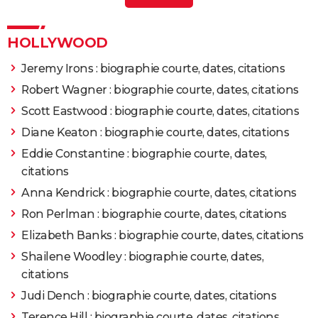
anglo-saxons
2004
Flight Plan
Clint Eastwood : le réalisateur de 96 ans a
officiellement pris sa retraite, les dernières nouvelles
HOLLYWOOD
2001
Panic Room
Rôle: Meg Altman
sur sa santé
> Guide
Jeremy Irons : biographie courte, dates, citations
Robert Wagner : biographie courte, dates, citations
2001
Ça plane les filles
Rôle: Jeanie
Scott Eastwood : biographie courte, dates, citations
1999
Anna et le roi
Diane Keaton : biographie courte, dates, citations
Eddie Constantine : biographie courte, dates,
1997
Contact
Rôle: Eleanor «Ellie» Arroway
citations
Anna Kendrick : biographie courte, dates, citations
1996
Week-end en famille
Réalisateur
Ron Perlman : biographie courte, dates, citations
Elizabeth Banks : biographie courte, dates, citations
1994
Maverick
Rôle: Annabelle Bransford
Shailene Woodley : biographie courte, dates,
1994
Nell
citations
Judi Dench : biographie courte, dates, citations
1993
Sommersby
Terence Hill : biographie courte, dates, citations