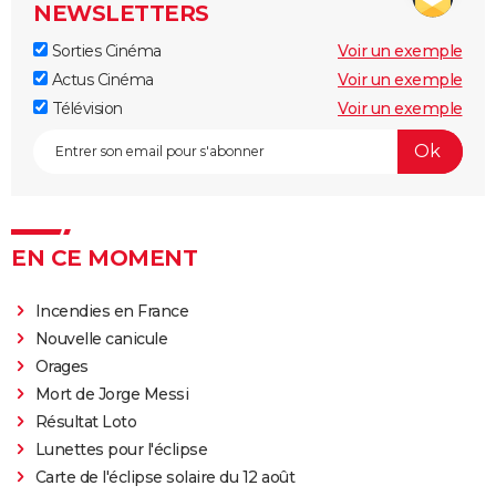
NEWSLETTERS
1980
Ça plane les filles
Sorties Cinéma
Voir un exemple
1976
Actus Cinéma
La Petite Fille au bout du chemin
Rôle: Rynn Jacobs
Voir un exemple
Télévision
Voir un exemple
1976
Bugsy Malone
1976
Taxi Driver
Rôle: Iris
1976
Un Vendredi dingue, dingue, dingue
EN CE MOMENT
1974
Alice n'est plus ici
Rôle: Audrey
Incendies en France
Nouvelle canicule
Orages
Mort de Jorge Messi
Résultat Loto
Lunettes pour l'éclipse
Carte de l'éclipse solaire du 12 août