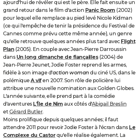
ajourd'hui de révéler qui est le père. Elle fait ensuite un
grand retour dans le film d'action
Panic Room
(2002)
pour lequel elle remplace au pied levé Nicole Kidman
(ce qui l'empêche de tenir la présidence du Festival de
Cannes comme prévu cette même année), un genre
qu'elle retrouve quelques années plus tard avec
Flight
Plan
(2005). En couple avec Jean-Pierre Darroussin
dans
Un long dimanche de fiançailles
(2004) de
Jean-Pierre Jeunet, Jodie Foster reprend les armes,
fidèle à son image d'
action woman
du ciné US, dans le
polémique
A vif
en 2007. Son rôle de policière lui
attribue une nouvelle nomination aux Golden Globes.
L'année suivante, elle prend part à la comédie
d'aventures
L'Île de Nim
aux côtés d'
Abigail Breslin
et
Gérard Butler
.
Moins prolifique depuis quelques années; il faut
attendre 2011 pour revoir Jodie Foster à l'écran dans
Le
Complexe du Castor
qu'elle réalise également. La