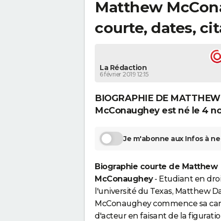
Matthew McCona
courte, dates, ci
La Rédaction
6 février 2019 12:15
BIOGRAPHIE DE MATTHEW
McConaughey est né le 4 no
Je m'abonne aux Infos à ne 
Biographie courte de Matthew
McConaughey
-
Etudiant en droi
l'université du Texas
, Matthew D
McConaughey commence sa carr
d'acteur en faisant de la figurati