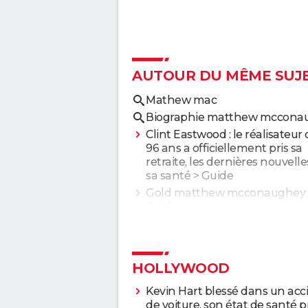
2017
Tous en scène
2017
La Tour sombre
AUTOUR DU MÊME SUJ
2017
Gold
Mathew mac
2016
Kubo et l'armure mag
Biographie matthew mccona
Clint Eastwood : le réalisateur
2016
96 ans a officiellement pris sa
The Free State of Jon
retraite, les dernières nouvelle
sa santé
> Guide
2015
Nos souvenirs
Gold matthew mcconaughey
Guide
2014
Interstellar
2014
Dallas Buyers Club
HOLLYWOOD
2013
Le Loup de Wall Stree
Kevin Hart blessé dans un acc
de voiture, son état de santé p