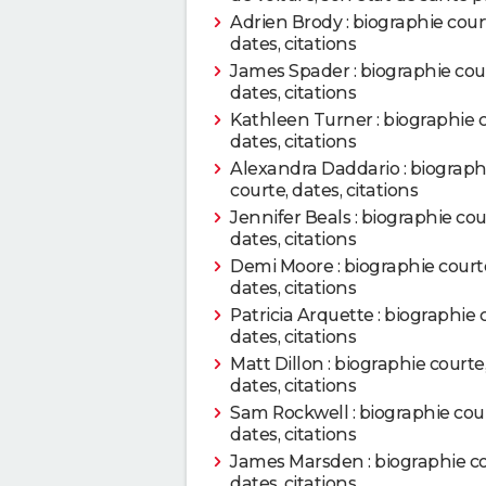
Adrien Brody : biographie cour
2012
Mud : sur les rives du 
dates, citations
James Spader : biographie cou
2012
Paperboy
dates, citations
Kathleen Turner : biographie c
2012
Bernie
dates, citations
Alexandra Daddario : biograph
2012
courte, dates, citations
Magic Mike
Jennifer Beals : biographie cou
dates, citations
2012
Killer Joe
Demi Moore : biographie court
dates, citations
2011
La Défense Lincoln
Patricia Arquette : biographie 
dates, citations
2009
Hanté par ses ex
Matt Dillon : biographie courte
dates, citations
2008
Tonnerre sous les tro
Sam Rockwell : biographie cour
dates, citations
James Marsden : biographie co
2007
L'Amour de l'or
dates, citations