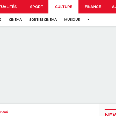
TUALITÉS
SPORT
CULTURE
FINANCE
A
G
CINÉMA
SORTIES CINÉMA
MUSIQUE
+
wood
NEW