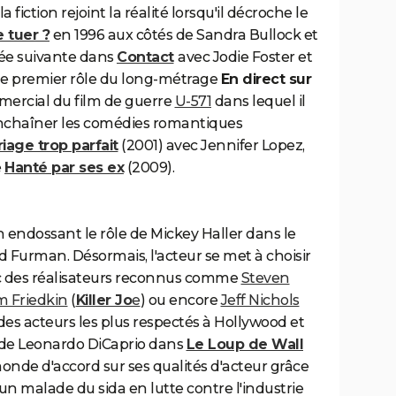
la fiction rejoint la réalité lorsqu'il décroche le
e tuer ?
en 1996 aux côtés de Sandra Bullock et
née suivante dans
Contact
avec Jodie Foster et
e le premier rôle du long-métrage
En direct sur
mercial du film de guerre
U-571
dans lequel il
 enchaîner les comédies romantiques
iage trop parfait
(2001) avec Jennifer Lopez,
e
Hanté par ses ex
(2009).
n endossant le rôle de Mickey Haller dans le
 Furman. Désormais, l'acteur se met à choisir
vec des réalisateurs reconnus comme
Steven
m Friedkin
(
Killer Jo
e
) ou encore
Jeff Nichols
b des acteurs les plus respectés à Hollywood et
s de Leonardo DiCaprio dans
Le Loup de Wall
monde d'accord sur ses qualités d'acteur grâce
 un malade du sida en lutte contre l'industrie