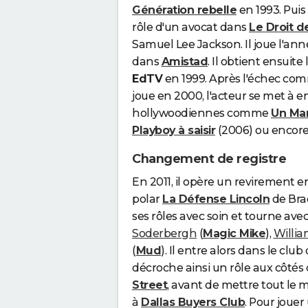
Génération rebelle
en 1993. Puis 
rôle d'un avocat dans
Le Droit d
Samuel Lee Jackson. Il joue l'an
dans
Amistad
. Il obtient ensuit
EdTV
en 1999. Après l'échec com
joue en 2000, l'acteur se met à
hollywoodiennes comme
Un Mar
Playboy à saisir
(2006) ou encor
Changement de registre
En 2011, il opère un revirement e
polar
La Défense Lincoln
de Brad
ses rôles avec soin et tourne a
Soderbergh
(
Magic Mike
),
Willia
(
Mud
). Il entre alors dans le clu
décroche ainsi un rôle aux côté
Street
, avant de mettre tout le 
à
Dallas Buyers Club
. Pour jouer