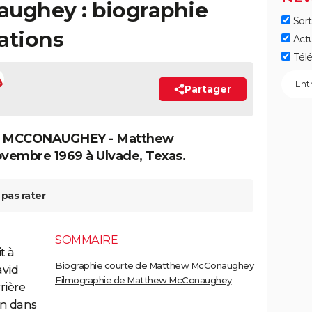
ughey : biographie
Sort
tations
Act
Télé
Partager
 MCCONAUGHEY - Matthew
vembre 1969 à Ulvade, Texas.
pas rater
SOMMAIRE
t à
Biographie courte de Matthew McConaughey
avid
Filmographie de Matthew McConaughey
ière
on dans