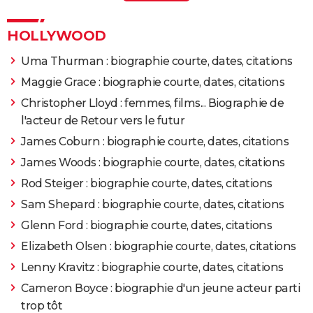
Charles vanel
> Guide
2007
Le Scaphandre et le papillon
Rôle: Claude
Charles tonestone
> Guide
HOLLYWOOD
2007
Un conte de Noël
Rôle: Elizabeth
Uma Thurman : biographie courte, dates, citations
Maggie Grace : biographie courte, dates, citations
2006
Anna M.
Christopher Lloyd : femmes, films... Biographie de
l'acteur de Retour vers le futur
2004
L'Equipier
Rôle: Camille
James Coburn : biographie courte, dates, citations
2004
Je ne suis pas là pour être aimé
Rôle: Françoise
James Woods : biographie courte, dates, citations
«Fanfan» Rubion
Rod Steiger : biographie courte, dates, citations
Sam Shepard : biographie courte, dates, citations
2003
Mister Majestyk
Rôle: Vince Majestyk
Glenn Ford : biographie courte, dates, citations
Elizabeth Olsen : biographie courte, dates, citations
2001
Le cavalier traqué
Rôle: Pinto
Lenny Kravitz : biographie courte, dates, citations
1999
Le bison blanc
Rôle: Wild Bill Hickock
Cameron Boyce : biographie d'un jeune acteur parti
trop tôt