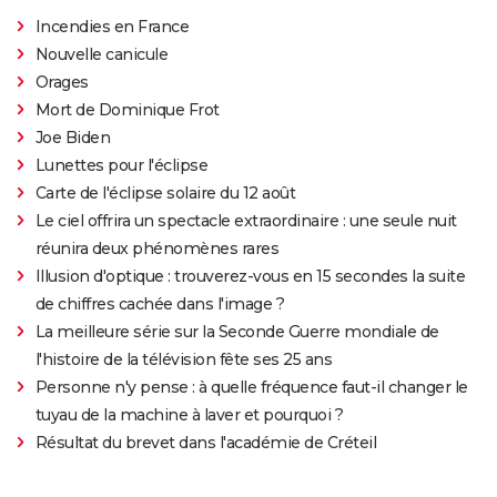
1980
Chicanos - Chasseurs de têtes
Incendies en France
Nouvelle canicule
1979
Avec les compliments de Charlie
Orages
Mort de Dominique Frot
1977
Un espion de trop
Rôle: Grigori Borzov
Joe Biden
Lunettes pour l'éclipse
1976
Monsieur Saint-Ives
Carte de l'éclipse solaire du 12 août
Le ciel offrira un spectacle extraordinaire : une seule nuit
1975
Le Solitaire de Fort Humboldt
réunira deux phénomènes rares
Illusion d'optique : trouverez-vous en 15 secondes la suite
1975
Le Bagarreur
de chiffres cachée dans l'image ?
La meilleure série sur la Seconde Guerre mondiale de
1974
Un Justicier dans la ville
l'histoire de la télévision fête ses 25 ans
Personne n'y pense : à quelle fréquence faut-il changer le
1974
Mr. Majestic
tuyau de la machine à laver et pourquoi ?
Résultat du brevet dans l'académie de Créteil
1973
Le Cercle noir
Rôle: Lou Torrey