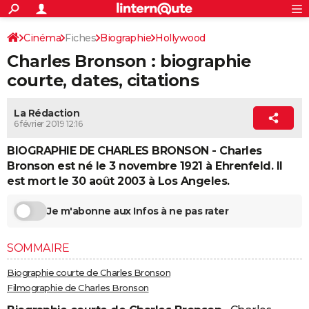
ACTUALITÉS
Connexion
S'inscrire
Cinéma
Fiches
Biographie
Hollywood
Rechercher
Société
Education
Villes
Politique
Faits Divers
Monde
+
SPORT
Charles Bronson : biographie
Football
Cyclisme
Forum
Coupe du monde 2026
Tennis
Rugby
CULTURE
courte, dates, citations
TNT
Cinéma
Musique
Programme TV
Streaming
Sorties cinéma
+
FINANCE
La Rédaction
6 février 2019 12:16
Impôts
Immobilier
Banque
Crédit
Retraite
Epargne
Risques naturels par ville
Assurance
AUTO
BIOGRAPHIE DE CHARLES BRONSON - Charles
Réserver un essai
Berlines
Forum auto
Essais
Citadines
SUV
+
HIGH-TECH
Bronson est né le 3 novembre 1921 à Ehrenfeld. Il
est mort le 30 août 2003 à Los Angeles.
Meilleur smartphone
Ordinateurs
Guide high-tech
Mobiles
Internet
Jeux vidéo
+
BRICOLAGE
Aménagement intérieur
Cuisine
Jardinage
+
Forum
Extérieur
Salle de bains
Rangement
Je m'abonne aux Infos à ne pas rater
WEEK-END
Escapades
Expositions
Week-end nature
Guides de France
Patrimoine
Musées
+
LIFESTYLE
SOMMAIRE
Bien-être
Mode
+
Art de vivre
Loisirs
Modes de vie
SANTE
Biographie courte de Charles Bronson
Filmographie de Charles Bronson
Guide de la santé
Médicaments
+
Alimentation
Maladies
Sommeil
VOYAGE