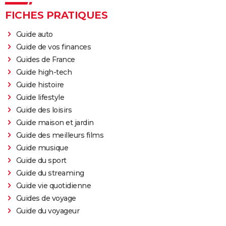
1972
Les Collines de la terreur
FICHES PRATIQUES
1972
Le Flingueur
Guide auto
Guide de vos finances
1971
Soleil rouge
Rôle: Link
Guides de France
Guide high-tech
1970
La Cité de la violence
Guide histoire
Guide lifestyle
1970
Le Passager de la pluie
Guide des loisirs
Guide maison et jardin
1970
Quelqu'un derrière la porte
Rôle: l'étranger
Guide des meilleurs films
Guide musique
1970
Guide du sport
De la part des copains
Guide du streaming
Guide vie quotidienne
1968
Adieu l'ami
Rôle: Franz Propp
Guides de voyage
Guide du voyageur
1963
Quatre du Texas
Rôle: Matson