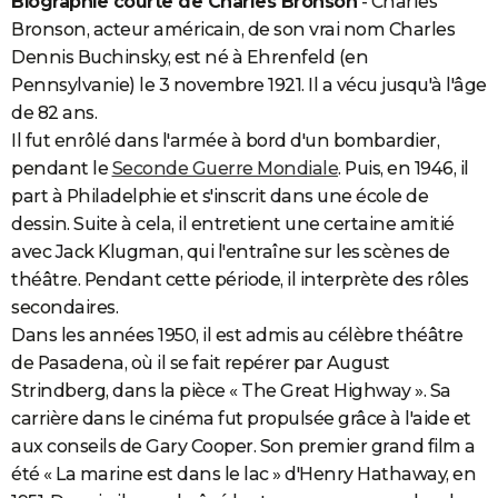
Biographie courte de Charles Bronson
- Charles
City break
Voyage de noces
Climat
Destinations
Voyage nature
Forum
+
Bronson, acteur américain, de son vrai nom Charles
PHOTO
Dennis Buchinsky, est né à Ehrenfeld (en
GUIDES D'ACHAT
Pennsylvanie) le 3 novembre 1921. Il a vécu jusqu'à l'âge
de 82 ans.
BONS PLANS
Il fut enrôlé dans l'armée à bord d'un bombardier,
CARTE DE VOEUX
pendant le
Seconde Guerre Mondiale
. Puis, en 1946, il
part à Philadelphie et s'inscrit dans une école de
Carte Bonne année
Carte Pâques
Carte de Noël
Carte Saint-Valentin
Carte d'anniversaire
DICTIONNAIRE
dessin. Suite à cela, il entretient une certaine amitié
Biographies
Expressions
Dictionnaire
Citations
Proverbes
avec Jack Klugman, qui l'entraîne sur les scènes de
PROGRAMME TV
théâtre. Pendant cette période, il interprète des rôles
COPAINS D'AVANT
secondaires.
Dans les années 1950, il est admis au célèbre théâtre
Se connecter
Collèges
Universités
Service militaire
S'inscrire
Lycées
Primaires
Entreprises
Avis de recherche
AVIS DE DÉCÈS
de Pasadena, où il se fait repérer par August
FORUM
Strindberg, dans la pièce « The Great Highway ». Sa
carrière dans le cinéma fut propulsée grâce à l'aide et
Lifestyle
Sport
Television
Cinema
Bricolage
Culture
Auto
Voyage
aux conseils de Gary Cooper. Son premier grand film a
été « La marine est dans le lac » d'Henry Hathaway, en