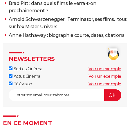
Brad Pitt : dans quels films le verra-t-on
prochainement ?
1985
Le Flingueur
Rôle: Arthur Bishop
Arnold Schwarzenegger : Terminator, ses films... tout
sur l'ex Mister Univers
1985
Le Justicier de New York
Anne Hathaway : biographie courte, dates, citations
1983
Le Justicier de minuit
1983
Le Justicier de minuit
Rôle: Leo Kessler
NEWSLETTERS
Sorties Cinéma
Voir un exemple
1982
Un Justicier dans la ville 2
Rôle: Paul Kersey
Actus Cinéma
Voir un exemple
Télévision
Voir un exemple
1982
Un justicier dans la ville 2
Rôle: Paul Kersey
1981
Chasse à mort
Rôle: Johnson
1980
Caboblanco
Rôle: Giff Hoyt
EN CE MOMENT