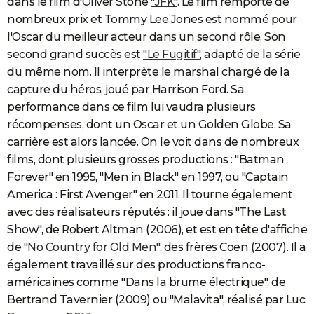
dans le film d'Oliver Stone
"JFK"
. Le film remporte de
nombreux prix et Tommy Lee Jones est nommé pour
l'Oscar du meilleur acteur dans un second rôle. Son
second grand succès est
"Le Fugitif"
, adapté de la série
du même nom. Il interprète le marshal chargé de la
capture du héros, joué par Harrison Ford. Sa
performance dans ce film lui vaudra plusieurs
récompenses, dont un Oscar et un Golden Globe. Sa
carrière est alors lancée. On le voit dans de nombreux
films, dont plusieurs grosses productions : "Batman
Forever" en 1995, "Men in Black" en 1997, ou "Captain
America : First Avenger" en 2011. Il tourne également
avec des réalisateurs réputés : il joue dans "The Last
Show", de Robert Altman (2006), et est en tête d'affiche
de
"No Country for Old Men"
, des frères Coen (2007). Il a
également travaillé sur des productions franco-
américaines comme "Dans la brume électrique", de
Bertrand Tavernier (2009) ou "Malavita", réalisé par Luc