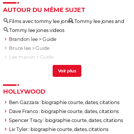
1994
Blown away
AUTOUR DU MÊME SUJET
Films avec tommy lee jones
Tommy lee jones and
1993
Piège en haute mer
Tommy lee jones videos
1992
Piège en haute mer
Brandon lee
> Guide
Bruce lee
> Guide
1989
Opération crépuscule
Lee marvin
> Guide
Tommy boy
> Guide
1988
Stormy Monday
Terry jones
> Guide
1987
La Gagne
HOLLYWOOD
1985
Sans issue
Ben Gazzara : biographie courte, dates, citations
Dave Franco : biographie courte, dates, citations
1980
Nashville Lady
Spencer Tracy : biographie courte, dates, citations
Liv Tyler : biographie courte, dates, citations