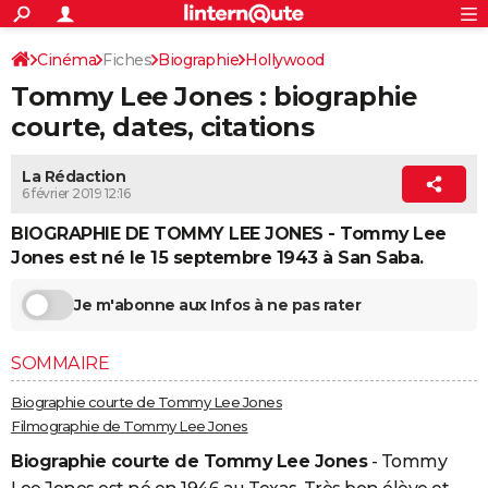
ACTUALITÉS
Connexion
S'inscrire
Cinéma
Fiches
Biographie
Hollywood
Rechercher
Société
Education
Villes
Politique
Faits Divers
Monde
+
SPORT
Tommy Lee Jones : biographie
Football
Cyclisme
Forum
Coupe du monde 2026
Tennis
Rugby
CULTURE
courte, dates, citations
TNT
Cinéma
Musique
Programme TV
Streaming
Sorties cinéma
+
FINANCE
La Rédaction
6 février 2019 12:16
Impôts
Immobilier
Banque
Crédit
Retraite
Epargne
Risques naturels par ville
Assurance
AUTO
BIOGRAPHIE DE TOMMY LEE JONES - Tommy Lee
Réserver un essai
Berlines
Forum auto
Essais
Citadines
SUV
+
HIGH-TECH
Jones est né le 15 septembre 1943 à San Saba.
Meilleur smartphone
Ordinateurs
Guide high-tech
Mobiles
Internet
Jeux vidéo
+
BRICOLAGE
Je m'abonne aux Infos à ne pas rater
Aménagement intérieur
Cuisine
Jardinage
+
Forum
Extérieur
Salle de bains
Rangement
WEEK-END
SOMMAIRE
Escapades
Expositions
Week-end nature
Guides de France
Patrimoine
Musées
+
LIFESTYLE
Biographie courte de Tommy Lee Jones
Bien-être
Mode
+
Art de vivre
Loisirs
Modes de vie
Filmographie de Tommy Lee Jones
SANTE
Biographie courte de Tommy Lee Jones
- Tommy
Guide de la santé
Médicaments
+
Alimentation
Maladies
Sommeil
VOYAGE