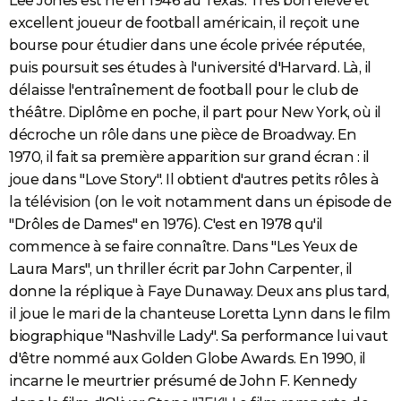
Lee Jones est né en 1946 au Texas. Très bon élève et
City break
Voyage de noces
Climat
Destinations
Voyage nature
Forum
+
excellent joueur de football américain, il reçoit une
PHOTO
bourse pour étudier dans une école privée réputée,
GUIDES D'ACHAT
puis poursuit ses études à l'université d'Harvard. Là, il
délaisse l'entraînement de football pour le club de
BONS PLANS
théâtre. Diplôme en poche, il part pour New York, où il
CARTE DE VOEUX
décroche un rôle dans une pièce de Broadway. En
1970, il fait sa première apparition sur grand écran : il
Carte Bonne année
Carte Pâques
Carte de Noël
Carte Saint-Valentin
Carte d'anniversaire
DICTIONNAIRE
joue dans "Love Story". Il obtient d'autres petits rôles à
Biographies
Expressions
Dictionnaire
Citations
Proverbes
la télévision (on le voit notamment dans un épisode de
PROGRAMME TV
"Drôles de Dames" en 1976). C'est en 1978 qu'il
COPAINS D'AVANT
commence à se faire connaître. Dans "Les Yeux de
Laura Mars", un thriller écrit par John Carpenter, il
Se connecter
Collèges
Universités
Service militaire
S'inscrire
Lycées
Primaires
Entreprises
Avis de recherche
AVIS DE DÉCÈS
donne la réplique à Faye Dunaway. Deux ans plus tard,
FORUM
il joue le mari de la chanteuse Loretta Lynn dans le film
biographique "Nashville Lady". Sa performance lui vaut
Lifestyle
Sport
Television
Cinema
Bricolage
Culture
Auto
Voyage
d'être nommé aux Golden Globe Awards. En 1990, il
incarne le meurtrier présumé de John F. Kennedy