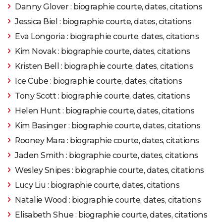
Danny Glover : biographie courte, dates, citations
Jessica Biel : biographie courte, dates, citations
2016
Star Trek Beyond
Rôle: Krall
Eva Longoria : biographie courte, dates, citations
2016
Zootopie
Rôle: Chief Bogo
Kim Novak : biographie courte, dates, citations
Kristen Bell : biographie courte, dates, citations
2016
Bastille Day
Rôle: Sean Briar
Ice Cube : biographie courte, dates, citations
Tony Scott : biographie courte, dates, citations
2016
Star Trek 3 Sans Limites : bande-annonce, date de
sortie, avis, séances
Rôle: Krall
Helen Hunt : biographie courte, dates, citations
Kim Basinger : biographie courte, dates, citations
2015
Le Livre de la jungle
Rôle: Shere Khan
Rooney Mara : biographie courte, dates, citations
Jaden Smith : biographie courte, dates, citations
2015
Le Monde de Dory : date de sortie, bande annonce, avis,
Wesley Snipes : biographie courte, dates, citations
séances, histoire
Rôle: Fluke
Lucy Liu : biographie courte, dates, citations
2015
Gunman
Rôle: DuPont
Natalie Wood : biographie courte, dates, citations
Elisabeth Shue : biographie courte, dates, citations
2014
Nature
Rôle: Narrator