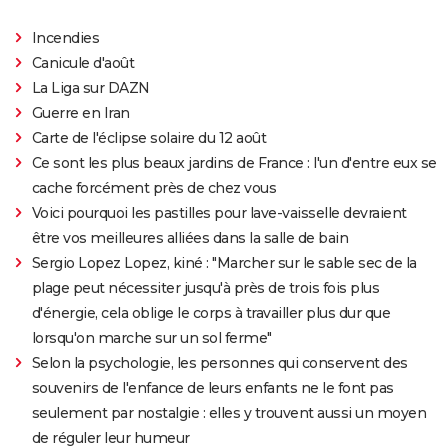
2007
RockNRolla
Rôle: Messe basse
Incendies
Canicule d'août
2007
28 semaines plus tard
Rôle: Stone
La Liga sur DAZN
Guerre en Iran
2005
Gospel
Carte de l'éclipse solaire du 12 août
Ce sont les plus beaux jardins de France : l'un d'entre eux se
2005
Les Châtiments
cache forcément près de chez vous
Voici pourquoi les pastilles pour lave-vaisselle devraient
2002
Sur écoute - Saison 1
être vos meilleures alliées dans la salle de bain
Sergio Lopez Lopez, kiné : "Marcher sur le sable sec de la
plage peut nécessiter jusqu'à près de trois fois plus
d'énergie, cela oblige le corps à travailler plus dur que
lorsqu'on marche sur un sol ferme"
Selon la psychologie, les personnes qui conservent des
souvenirs de l'enfance de leurs enfants ne le font pas
seulement par nostalgie : elles y trouvent aussi un moyen
de réguler leur humeur