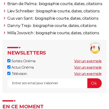
Brian de Palma : biographie courte, dates, citations
Liev Schreiber : biographie courte, dates, citations
2013
Mandela : Un long chemin vers la liberté
Rôle: Nelson
Mandela
Gus van Sant : biographie courte, dates, citations
Danny Trejo : biographie courte, dates, citations
2013
Thor : Le Monde des ténèbres
Rôle: Heimdall
Milla Jovovich : biographie courte, dates, citations
2013
Pacific Rim
Rôle: Stacker Pentecost
NEWSLETTERS
2012
Ghost Rider : l'esprit de la vengeance
Sorties Cinéma
Voir un exemple
2012
Prometheus
Rôle: Janek
Actus Cinéma
Voir un exemple
Télévision
Voir un exemple
2011
Thor
Rôle: Heimdall
2010
Takers
Rôle: Gordon Jennings
2008
Prom Night, le bal de l'horreur
EN CE MOMENT