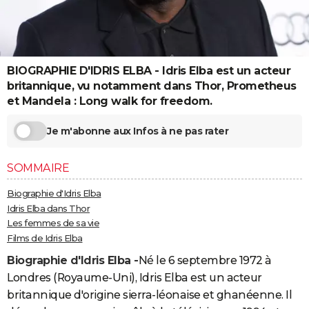
City break
Voyage de noces
Climat
Destinations
Voyage nature
Forum
+
PHOTO
GUIDES D'ACHAT
BIOGRAPHIE D'IDRIS ELBA - Idris Elba est un acteur
BONS PLANS
britannique, vu notamment dans Thor, Prometheus
CARTE DE VOEUX
et Mandela : Long walk for freedom.
Carte Bonne année
Carte Pâques
Carte de Noël
Carte Saint-Valentin
Carte d'anniversaire
DICTIONNAIRE
Je m'abonne aux Infos à ne pas rater
Biographies
Expressions
Dictionnaire
Citations
Proverbes
PROGRAMME TV
SOMMAIRE
COPAINS D'AVANT
Biographie d'Idris Elba
Idris Elba dans Thor
Se connecter
Collèges
Universités
Service militaire
S'inscrire
Lycées
Primaires
Entreprises
Avis de recherche
AVIS DE DÉCÈS
Les femmes de sa vie
Films de Idris Elba
FORUM
Biographie d'Idris Elba -
Né le 6 septembre 1972 à
Lifestyle
Sport
Television
Cinema
Bricolage
Culture
Auto
Voyage
Londres (Royaume-Uni), Idris Elba est un acteur
britannique d'origine sierra-léonaise et ghanéenne. Il