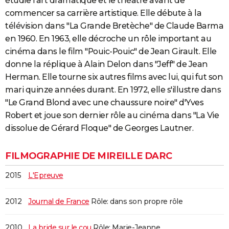
étudie l'art dramatique et le théâtre avant de
City break
Voyage de noces
Climat
Destinations
Voyage nature
Forum
+
commencer sa carrière artistique. Elle débute à la
PHOTO
télévision dans "La Grande Bretèche" de Claude Barma
GUIDES D'ACHAT
en 1960. En 1963, elle décroche un rôle important au
cinéma dans le film "Pouic-Pouic" de Jean Girault. Elle
BONS PLANS
donne la réplique à Alain Delon dans "Jeff" de Jean
CARTE DE VOEUX
Herman. Elle tourne six autres films avec lui, qui fut son
mari quinze années durant. En 1972, elle s'illustre dans
Carte Bonne année
Carte Pâques
Carte de Noël
Carte Saint-Valentin
Carte d'anniversaire
DICTIONNAIRE
"Le Grand Blond avec une chaussure noire" d'Yves
Biographies
Expressions
Dictionnaire
Citations
Proverbes
Robert et joue son dernier rôle au cinéma dans "La Vie
PROGRAMME TV
dissolue de Gérard Floque" de Georges Lautner.
COPAINS D'AVANT
FILMOGRAPHIE DE MIREILLE DARC
Se connecter
Collèges
Universités
Service militaire
S'inscrire
Lycées
Primaires
Entreprises
Avis de recherche
AVIS DE DÉCÈS
2015
L'Epreuve
FORUM
Lifestyle
Sport
Television
Cinema
Bricolage
Culture
Auto
Voyage
2012
Journal de France
Rôle: dans son propre rôle
2010
La bride sur le cou
Rôle: Marie-Jeanne