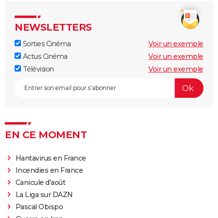
1966
A belles dents
NEWSLETTERS
1966
Ne nous fâchons pas
Sorties Cinéma
Voir un exemple
1965
Actus Cinéma
Un grand seigneur
Voir un exemple
Télévision
Voir un exemple
1965
Du rififi a Paname
1965
Les Bons Vivants
Rôle: Héloïse
1964
Les Barbouzes
Rôle: Amaranthe
EN CE MOMENT
1964
Galia
Rôle: Galia
Hantavirus en France
Incendies en France
1964
Monsieur
Canicule d'août
La Liga sur DAZN
1963
Pouic Pouic
Pascal Obispo