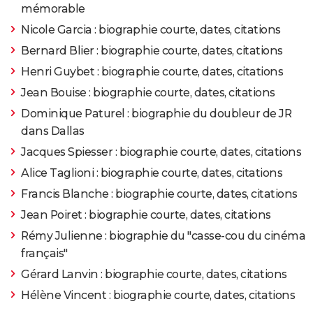
mémorable
1971
Il était une fois un flic
Nicole Garcia : biographie courte, dates, citations
Bernard Blier : biographie courte, dates, citations
1971
Il était une fois un flic...
Rôle: Christine
Henri Guybet : biographie courte, dates, citations
Jean Bouise : biographie courte, dates, citations
1970
Laisse aller, C'est Une Valse
Rôle: Carla
Dominique Paturel : biographie du doubleur de JR
1970
Elle boit pas, elle fume pas, elle drague pas, mais... elle
dans Dallas
cause !
Rôle: Francine
Jacques Spiesser : biographie courte, dates, citations
Alice Taglioni : biographie courte, dates, citations
1970
Borsalino
Rôle: une prostituée
Francis Blanche : biographie courte, dates, citations
Jean Poiret : biographie courte, dates, citations
1968
Fleur d'oseille
Rôle: Catherine
Rémy Julienne : biographie du "casse-cou du cinéma
1967
Week-end
Rôle: Corinne Durand
français"
Gérard Lanvin : biographie courte, dates, citations
1967
La Grande Sauterelle
Rôle: Sauterelle
Hélène Vincent : biographie courte, dates, citations