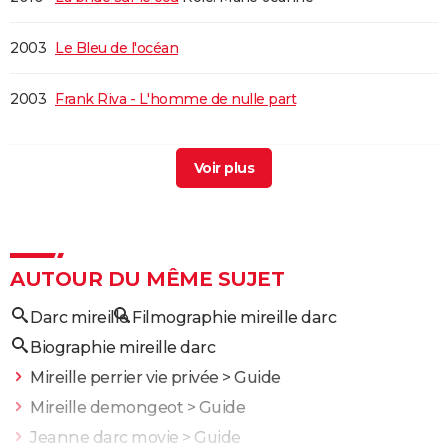
2003
Le Bleu de l'océan
2003
Frank Riva - L'homme de nulle part
1996
Terre Indigo - L'intégrale
1993
Les Yeux d'Hélène (Les coeurs brûlés 2) - Première
partie
AUTOUR DU MÊME SUJET
1977
Mort d'un pourri
Rôle: Françoise
Darc mireille
Filmographie mireille darc
1977
L'Homme pressé
Rôle: Edwige
Biographie mireille darc
Mireille perrier vie privée
> Guide
1977
Les passagers
Rôle: Nicole Le Tessier-Moineau
Mireille demongeot
> Guide
Jeanne darc movie
> Guide
1976
L'ordinateur des pompes funèbres
Rôle: Charlotte