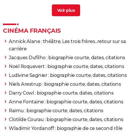
Mireille robin
> Guide
Galia
> Guide
1975
Le Téléphone rose
Rôle: Christiane
1974
CINÉMA FRANÇAIS
Dis-moi que tu m'aimes
Rôle: Victoire Danois
Annick Alane : théâtre, Les trois frères...retour sur sa
1974
Le Retour du grand blond
Rôle: Christine
carrière
Jacques Dufilho : biographie courte, dates, citations
1974
Les Seins de Glace
Noël Roquevert : biographie courte, dates, citations
1974
Les Seins de glace
Rôle: Peggy Lister
Ludivine Sagnier : biographie courte, dates, citations
Niels Arestrup : biographie courte, dates, citations
1973
Il n'y a pas de fumée sans feu
Darry Cowl : biographie courte, dates, citations
Anne Fontaine : biographie courte, dates, citations
1973
La Valise
Rôle: Françoise
Raimu : biographie courte, dates, citations
Clotilde Courau : biographie courte, dates, citations
1972
Le Grand blond avec une chaussure noire
Rôle:
Christine
Wladimir Yordanoff : biographie de ce second rôle