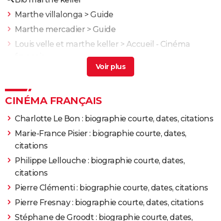
2016
L'Économie du couple
Rôle: Christine
Marthe villalonga
> Guide
Marthe mercadier
> Guide
2015
Amnesia
Rôle: Martha
Louis velle et marthe keller
> Accueil - Cinéma
français
2013
La Marque des anges : Miserere
Rôle: Laura Bernheim
Marthe film
> Guide
Keller dover
> Accueil - Thriller
2012
Au Galop
Rôle: Mina
CINÉMA FRANÇAIS
2011
Les Géants
Rôle: Rosa
Charlotte Le Bon : biographie courte, dates, citations
Marie-France Pisier : biographie courte, dates,
2007
Cortex
Rôle: Carole Rothmann
citations
Philippe Lellouche : biographie courte, dates,
2007
UV
citations
Pierre Clémenti : biographie courte, dates, citations
2007
Chrysalis
Pierre Fresnay : biographie courte, dates, citations
2007
Bouquet final
Rôle: Nickye
Stéphane de Groodt : biographie courte, dates,