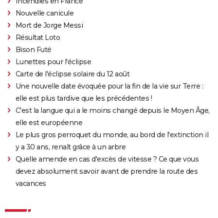
Incendies en France
1976
Marathon Man
Rôle: Elsa
Nouvelle canicule
Mort de Jorge Messi
1975
Vertiges
Rôle: Bianca
Résultat Loto
Bison Futé
1975
L'Aigle à deux têtes
Rôle: Inconnu
Lunettes pour l'éclipse
Carte de l'éclipse solaire du 12 août
1973
La Raison du plus fou
Rôle: L'auto-stoppeuse
Une nouvelle date évoquée pour la fin de la vie sur Terre :
elle est plus tardive que les précédentes !
1973
La Chute d'un corps
C'est la langue qui a le moins changé depuis le Moyen Âge,
elle est européenne
1973
Elle court, elle court la banlieue
Le plus gros perroquet du monde, au bord de l'extinction il
y a 30 ans, renaît grâce à un arbre
1972
La Demoiselle d'Avignon
Quelle amende en cas d'excès de vitesse ? Ce que vous
devez absolument savoir avant de prendre la route des
1971
Un cave
vacances
1971
La Vieille Fille
Rôle: Vicka