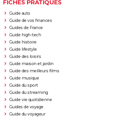
FICHES PRATIQUES
1971
Un cave
Rôle: Catherine
Guide auto
1971
Arsène Lupin - Grand séducteur
Guide de vos finances
Guides de France
1969
Guide high-tech
Les Caprices de Marie
Rôle: Marie Panneton
Guide histoire
Guide lifestyle
1968
Le Diable par la queue
Rôle: la baronne Amélie de
Coustines
Guide des loisirs
Guide maison et jardin
1952
Je l'ai été trois fois
Guide des meilleurs films
Guide musique
1952
Guide du sport
La Vie d'un honnête homme
Guide du streaming
Guide vie quotidienne
1945
Le Trésor de Cantenac
Guides de voyage
Guide du voyageur