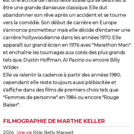
est une actrice de nationalité suisse qui se destinait à
City break
Voyage de noces
Climat
Destinations
Voyage nature
Forum
+
être une grande danseuse classique. Elle dut
PHOTO
abandonner son rêve après un accident et se tourne
GUIDES D'ACHAT
vers la comédie. Son début de carrière en Europe
s'annonce prometteur mais elle décide d'entamer une
BONS PLANS
carrière hollywoodienne dans les années 1970. Elle
CARTE DE VOEUX
apparaît sur grand écran en 1976 avec "Marathon Man"
et enchaîne les tournages aux cotés des plus grands
Carte Bonne année
Carte Pâques
Carte de Noël
Carte Saint-Valentin
Carte d'anniversaire
DICTIONNAIRE
tels que, Dustin Hoffman, Al Pacino ou encore Billy
Biographies
Expressions
Dictionnaire
Citations
Proverbes
Wilder.
PROGRAMME TV
Elle va ralentir la cadence à partir des années 1980,
COPAINS D'AVANT
cependant elle reste toujours aussi plébiscitée et
s'affiche dans des films de premiers choix tels que
Se connecter
Collèges
Universités
Service militaire
S'inscrire
Lycées
Primaires
Entreprises
Avis de recherche
AVIS DE DÉCÈS
"Femmes de personne" en 1984 ou encore "Rouge
FORUM
Baiser".
Lifestyle
Sport
Television
Cinema
Bricolage
Culture
Auto
Voyage
FILMOGRAPHIE DE MARTHE KELLER
2024
Une vie
Rôle: Betty Maxwell