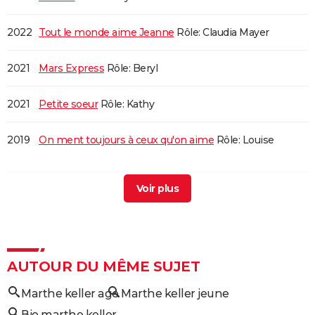
2022
Tout le monde aime Jeanne
Rôle: Claudia Mayer
2021
Mars Express
Rôle: Beryl
2021
Petite soeur
Rôle: Kathy
2019
On ment toujours à ceux qu'on aime
Rôle: Louise
2019
La Sainte Famille
Rôle: la mère
2019
The Staggering Girl
Rôle: Inconnu
2018
Une femme heureuse
Rôle: Anna
AUTOUR DU MÊME SUJET
Marthe keller age
Marthe keller jeune
2018
The Escape
Rôle: Anna
Bio marthe keller