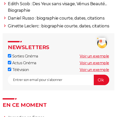
Edith Scob : Des Yeux sans visage, Vénus Beauté...
Biographie
1992
Le Diable boiteux
Daniel Russo : biographie courte, dates, citations
1987
Ginette Leclerc : biographie courte, dates, citations
Les Yeux noirs
Rôle: Tina
1985
Rouge Baiser
NEWSLETTERS
1981
La Formule
Rôle: Lisa
Sorties Cinéma
Voir un exemple
Actus Cinéma
Voir un exemple
1980
L'Homme de Prague
Télévision
Voir un exemple
1978
Fedora
Rôle: Fedora jeune / Antonia Sobryanski
1977
Bobby Deerfield
Rôle: Lillian Morelli
EN CE MOMENT
1977
Black Sunday
Rôle: Dahlia Iyad