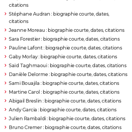
citations
2007
La Prophétie d'Avignon
Stéphane Audran : biographie courte, dates,
citations
2006
Fragile
Rôle: Emma
Jeanne Moreau : biographie courte, dates, citations
Sara Forestier : biographie courte, dates, citations
2002
L'Enfant et le loup
Pauline Lafont : biographie courte, dates, citations
1998
Le Derrière
Gaby Morlay : biographie courte, dates, citations
Saïd Taghmaoui : biographie courte, dates, citations
1998
Elles
Danièle Delorme : biographie courte, dates, citations
Sami Bouajila : biographie courte, dates, citations
1998
L'Ecole de la chair
Rôle: Madame Thorpe
Martine Carol : biographie courte, dates, citations
Abigail Breslin : biographie courte, dates, citations
1997
K
Andy Garcia : biographie courte, dates, citations
1996
Nuits blanches
Rôle: Julia
Julien Rambaldi : biographie courte, dates, citations
Bruno Cremer : biographie courte, dates, citations
1993
Aux deux colombes