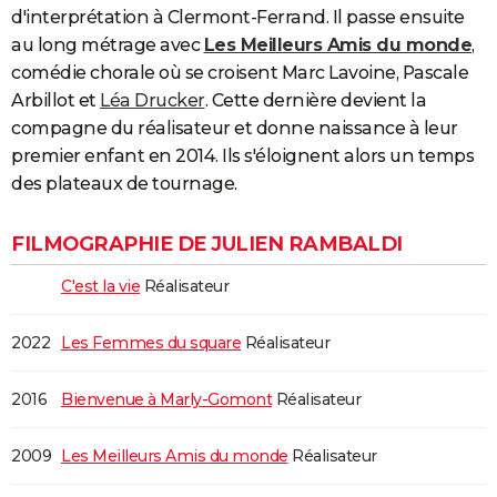
d'interprétation à Clermont-Ferrand. Il passe ensuite
City break
Voyage de noces
Climat
Destinations
Voyage nature
Forum
+
PHOTO
au long métrage avec
Les Meilleurs Amis du monde
,
comédie chorale où se croisent Marc Lavoine, Pascale
GUIDES D'ACHAT
Arbillot et
Léa Drucker
. Cette dernière devient la
BONS PLANS
compagne du réalisateur et donne naissance à leur
premier enfant en 2014. Ils s'éloignent alors un temps
CARTE DE VOEUX
des plateaux de tournage.
Carte Bonne année
Carte Pâques
Carte de Noël
Carte Saint-Valentin
Carte d'anniversaire
DICTIONNAIRE
FILMOGRAPHIE DE JULIEN RAMBALDI
Biographies
Expressions
Dictionnaire
Citations
Proverbes
PROGRAMME TV
C'est la vie
Réalisateur
COPAINS D'AVANT
Se connecter
Collèges
Universités
Service militaire
S'inscrire
Lycées
Primaires
Entreprises
Avis de recherche
AVIS DE DÉCÈS
2022
Les Femmes du square
Réalisateur
FORUM
2016
Bienvenue à Marly-Gomont
Réalisateur
Lifestyle
Sport
Television
Cinema
Bricolage
Culture
Auto
Voyage
2009
Les Meilleurs Amis du monde
Réalisateur