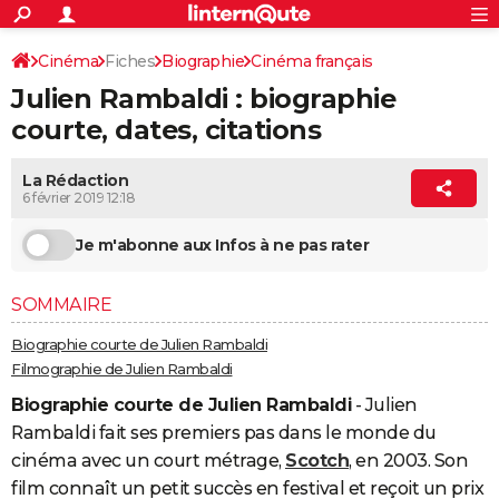
ACTUALITÉS
Connexion
S'inscrire
Cinéma
Fiches
Biographie
Cinéma français
Rechercher
Société
Education
Villes
Politique
Faits Divers
Monde
+
SPORT
Julien Rambaldi : biographie
Football
Cyclisme
Forum
Coupe du monde 2026
Tennis
Rugby
CULTURE
courte, dates, citations
TNT
Cinéma
Musique
Programme TV
Streaming
Sorties cinéma
+
FINANCE
La Rédaction
6 février 2019 12:18
Impôts
Immobilier
Banque
Crédit
Retraite
Epargne
Risques naturels par ville
Assurance
AUTO
Je m'abonne aux Infos à ne pas rater
Réserver un essai
Berlines
Forum auto
Essais
Citadines
SUV
+
HIGH-TECH
Meilleur smartphone
Ordinateurs
Guide high-tech
Mobiles
Internet
Jeux vidéo
+
BRICOLAGE
SOMMAIRE
Aménagement intérieur
Cuisine
Jardinage
+
Forum
Extérieur
Salle de bains
Rangement
WEEK-END
Biographie courte de Julien Rambaldi
Filmographie de Julien Rambaldi
Escapades
Expositions
Week-end nature
Guides de France
Patrimoine
Musées
+
LIFESTYLE
Biographie courte de Julien Rambaldi
- Julien
Bien-être
Mode
+
Art de vivre
Loisirs
Modes de vie
Rambaldi fait ses premiers pas dans le monde du
SANTE
cinéma avec un court métrage,
Scotch
, en 2003. Son
Guide de la santé
Médicaments
+
Alimentation
Maladies
Sommeil
VOYAGE
film connaît un petit succès en festival et reçoit un prix