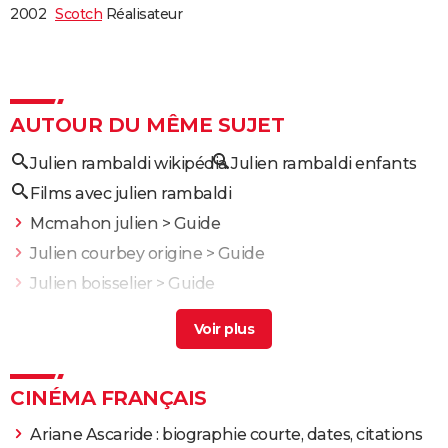
2002
Scotch
Réalisateur
AUTOUR DU MÊME SUJET
Julien rambaldi wikipédia
Julien rambaldi enfants
Films avec julien rambaldi
Mcmahon julien
> Guide
Julien courbey origine
> Guide
Julien boisselier
> Guide
Julien depardieu
> Guide
L'acteur Jean-Michel Dupuis ("La Boum") est mort
emporté par une longue maladie à 69 ans
> Guide
CINÉMA FRANÇAIS
Ariane Ascaride : biographie courte, dates, citations