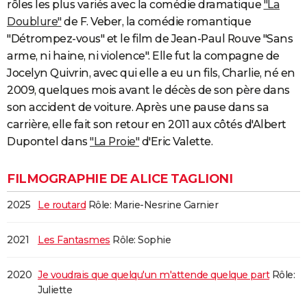
rôles les plus variés avec la comédie dramatique
"La
Doublure"
de F. Veber, la comédie romantique
"Détrompez-vous" et le film de Jean-Paul Rouve "Sans
arme, ni haine, ni violence". Elle fut la compagne de
Jocelyn Quivrin, avec qui elle a eu un fils, Charlie, né en
2009, quelques mois avant le décès de son père dans
son accident de voiture. Après une pause dans sa
carrière, elle fait son retour en 2011 aux côtés d'Albert
Dupontel dans
"La Proie"
d'Eric Valette.
FILMOGRAPHIE DE ALICE TAGLIONI
2025
Le routard
Rôle: Marie-Nesrine Garnier
2021
Les Fantasmes
Rôle: Sophie
2020
Je voudrais que quelqu'un m'attende quelque part
Rôle:
Juliette