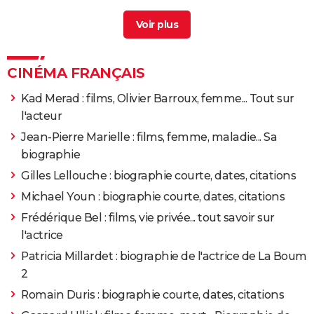
Alice macgraw
> Guide
2013
Zaytoun, la Chine des merveilles
Rôle: Leclair
Film alice histoire vraie
> Guide
2012
Colt 45
Rôle: Isabelle Le Franc
CINÉMA FRANÇAIS
2012
Paris-Manhattan
Rôle: Alice
Kad Merad : films, Olivier Barroux, femme... Tout sur
l'acteur
2011
La Proie
Rôle: Claire Linné
Jean-Pierre Marielle : films, femme, maladie... Sa
biographie
2007
Cash
Gilles Lellouche : biographie courte, dates, citations
Michael Youn : biographie courte, dates, citations
2007
Détrompez-vous
Rôle: Carole
Frédérique Bel : films, vie privée... tout savoir sur
2007
Sans arme, ni haine, ni violence
l'actrice
Patricia Millardet : biographie de l'actrice de La Boum
2007
Notre univers impitoyable
2
Romain Duris : biographie courte, dates, citations
2006
L'Ile aux trésors
Rôle: Evangeline Trelawney