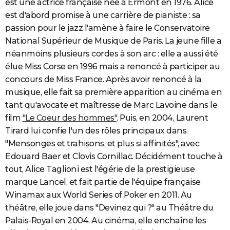
est une actrice française née à Ermont en 1976. Alice
City break
Voyage de noces
Climat
Destinations
Voyage nature
Forum
+
PHOTO
est d'abord promise à une carrière de pianiste : sa
passion pour le jazz l'amène à faire le Conservatoire
GUIDES D'ACHAT
National Supérieur de Musique de Paris. La jeune fille a
néanmoins plusieurs cordes à son arc : elle a aussi été
BONS PLANS
élue Miss Corse en 1996 mais a renoncé à participer au
CARTE DE VOEUX
concours de Miss France. Après avoir renoncé à la
musique, elle fait sa première apparition au cinéma en
Carte Bonne année
Carte Pâques
Carte de Noël
Carte Saint-Valentin
Carte d'anniversaire
DICTIONNAIRE
tant qu'avocate et maîtresse de Marc Lavoine dans le
Biographies
Expressions
Dictionnaire
Citations
Proverbes
PROGRAMME TV
film
"Le Coeur des hommes"
. Puis, en 2004, Laurent
Tirard lui confie l'un des rôles principaux dans
COPAINS D'AVANT
"Mensonges et trahisons, et plus si affinités", avec
Edouard Baer et Clovis Cornillac. Décidément touche à
Se connecter
Collèges
Universités
Service militaire
S'inscrire
Lycées
Primaires
Entreprises
Avis de recherche
AVIS DE DÉCÈS
tout, Alice Taglioni est l'égérie de la prestigieuse
FORUM
marque Lancel, et fait partie de l'équipe française
Winamax aux World Series of Poker en 2011. Au
Lifestyle
Sport
Television
Cinema
Bricolage
Culture
Auto
Voyage
théâtre, elle joue dans "Devinez qui ?" au Théâtre du
Palais-Royal en 2004. Au cinéma, elle enchaîne les