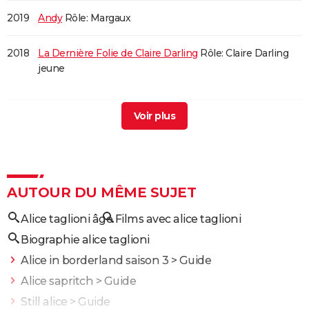
2019
Andy
Rôle: Margaux
2018
La Dernière Folie de Claire Darling
Rôle: Claire Darling
jeune
2016
Des Portoricains à Paris
Rôle: Colette
2016
Réparer les vivants
Rôle: Anne Guérande
2015
Premiers crus
Rôle: Blanche Maubuisson
AUTOUR DU MÊME SUJET
Alice taglioni âge
Films avec alice taglioni
2014
Sous les jupes des filles
Rôle: Marie
Biographie alice taglioni
2014
On a marché sur Bangkok
Rôle: Natacha Bison
Alice in borderland saison 3
> Guide
Alice sapritch
> Guide
2013
Cookie
Rôle: Adeline
Still alice
> Guide