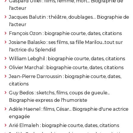
Gaspard Ulliel : films, femme, mort... Biographie de
l'acteur
2005
Le Cactus
Jacques Balutin : théâtre, doublages… Biographie de
l'acteur
2005
La Doublure
François Ozon : biographie courte, dates, citations
2004
Mensonges et trahisons et plus si affinités...
Josiane Balasko : ses films, sa fille Marilou...tout sur
l'actrice du Splendid
2004
Les Chevaliers du ciel
Rôle: Estelle Kass
William Lebghil : biographie courte, dates, citations
Olivier Marchal : biographie courte, dates, citations
2003
Brocéliande
Jean-Pierre Darroussin : biographie courte, dates,
citations
2002
Décalage horaire
Guy Bedos : sketchs, films, coups de gueule...
Biographie express de l'humoriste
2002
La Bande du drugstore
Adèle Haenel : films, César... Biographie d'une actrice
engagée
Arié Elmaleh : biographie courte, dates, citations