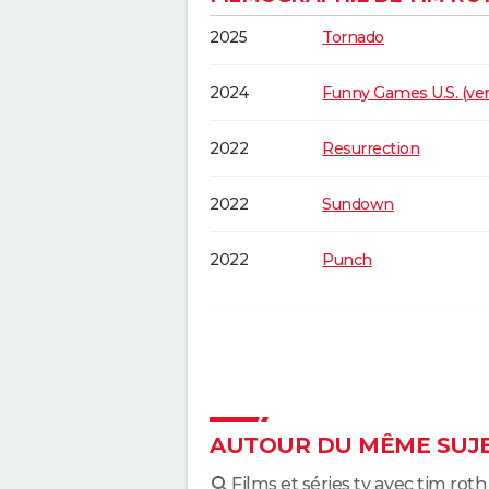
2025
Tornado
2024
Funny Games U.S. (ver
2022
Resurrection
2022
Sundown
2022
Punch
2021
Shang Chi et la légend
anneaux
2019
Once Upon a Time in
AUTOUR DU MÊME SUJ
2018
The Con Is On
Films et séries tv avec tim roth