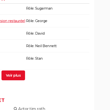
Rôle: Sugarman
sion restaurée)
Rôle: George
Rôle: David
Rôle: Neil Bennett
Rôle: Stan
e des dix
Rôle: l'abomination
 Hollywood
ET
Rôle: Peter
Actor tim roth