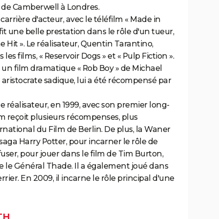
rt de Camberwell à Londres.
carrière d'acteur, avec le téléfilm « Made in
l fit une belle prestation dans le rôle d'un tueur,
e Hit ». Le réalisateur, Quentin Tarantino,
es films, « Reservoir Dogs » et « Pulp Fiction ».
ns un film dramatique « Rob Boy » de Michael
n aristocrate sadique, lui a été récompensé par
ue réalisateur, en 1999, avec son premier long-
lm reçoit plusieurs récompenses, plus
rnational du Film de Berlin. De plus, la Waner
saga Harry Potter, pour incarner le rôle de
efuser, pour jouer dans le film de Tim Burton,
oue le Général Thade. Il a également joué dans
rrier. En 2009, il incarne le rôle principal d'une
TH