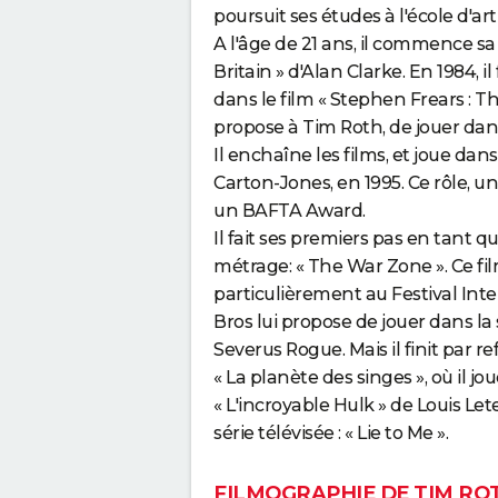
poursuit ses études à l'école d'a
A l'âge de 21 ans, il commence sa 
Britain » d'Alan Clarke. En 1984, i
dans le film « Stephen Frears : Th
propose à Tim Roth, de jouer dans l
Il enchaîne les films, et joue da
Carton-Jones, en 1995. Ce rôle, u
un BAFTA Award.
Il fait ses premiers pas en tant q
métrage: « The War Zone ». Ce fi
particulièrement au Festival Inte
Bros lui propose de jouer dans la 
Severus Rogue. Mais il finit par r
« La planète des singes », où il j
« L'incroyable Hulk » de Louis Lete
série télévisée : « Lie to Me ».
FILMOGRAPHIE DE TIM RO