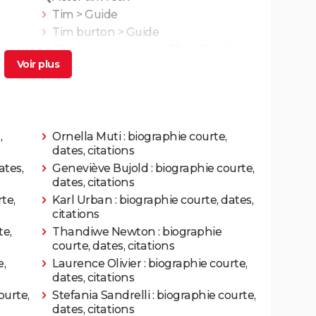
Tim
> Guide
Rôle: Inconnu
Tim burton
> Guide
e
Tim burton nouveau film
> Guide
Rôle: Henry's Father
Rôle: Gov. George Wallace
Rôle: David
,
Ornella Muti : biographie courte,
dates, citations
ates,
Geneviève Bujold : biographie courte,
Rôle: le prince Rainier
dates, citations
te,
Karl Urban : biographie courte, dates,
Rôle: Archie
citations
te,
Thandiwe Newton : biographie
Rôle: Rotovski
courte, dates, citations
e,
Laurence Olivier : biographie courte,
dates, citations
Rôle: Michael Bryer
ourte,
Stefania Sandrelli : biographie courte,
dates, citations