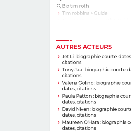
Bio tim roth
2016
Les Huit Salopards
Tim robbins
> Guide
The war zone tim roth
> Guid
2016
Hardcore Henry
2015
Selma
AUTRES ACTEURS
2015
Cronic
Jet Li : biographie courte, dates
citations
Tony Jaa : biographie courte, d
2014
Grace de Monaco
citations
Valeria Golino : biographie cour
2012
Broken
dates, citations
Paula Patton : biographie cour
2012
Möbius
dates, citations
David Niven : biographie court
2012
dates, citations
Arbitrage
Maureen O'Hara : biographie c
dates, citations
2009
Silver City