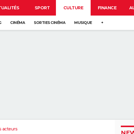
TUALITÉS
SPORT
CULTURE
FINANCE
A
G
CINÉMA
SORTIES CINÉMA
MUSIQUE
+
s acteurs
NEW