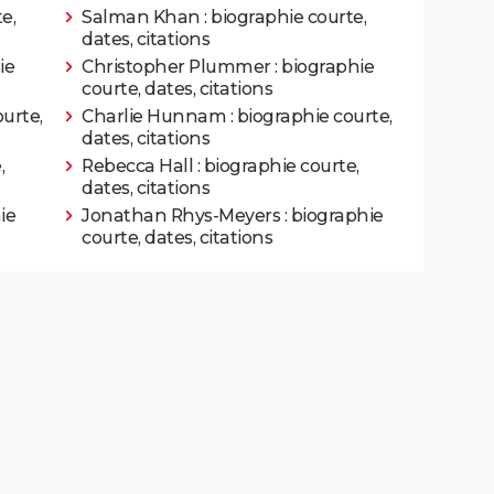
e,
Salman Khan : biographie courte,
dates, citations
Rôle: Emil Blonsky
ie
Christopher Plummer : biographie
courte, dates, citations
res vierges
urte,
Charlie Hunnam : biographie courte,
dates, citations
Rôle: Dominic Matei
,
Rebecca Hall : biographie courte,
dates, citations
ie
Jonathan Rhys-Meyers : biographie
courte, dates, citations
Rôle: Jeff Platzer
Rôle: Sutter