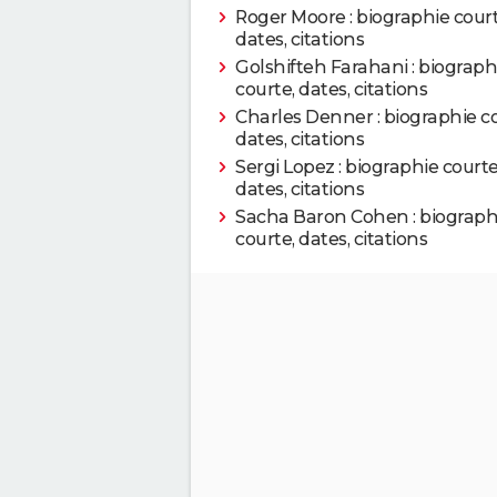
Roger Moore : biographie court
dates, citations
2008
L'Incroyable Hulk
Golshifteh Farahani : biograph
courte, dates, citations
2008
Medieval Pie : Territoi
Charles Denner : biographie co
dates, citations
2007
L'Homme sans âge
Sergi Lopez : biographie courte
dates, citations
Sacha Baron Cohen : biograph
2007
Funny Games U.S.
courte, dates, citations
2006
My Blueberry Nights
2005
Le Dernier Signe
2004
Dark Water
2004
Don't come knocking