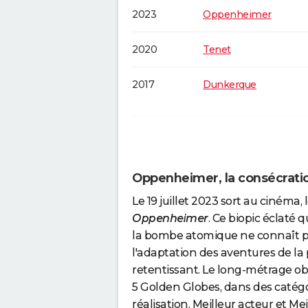
2023
Oppenheimer
2020
Tenet
2017
Dunkerque
2012
The Dark Knight Rise
2010
Inception
Oppenheimer, la consécratio
Le 19 juillet 2023 sort au cinéma
2008
The Dark Knight, Le C
Oppenheimer
. Ce biopic éclaté 
la bombe atomique ne connaît pe
2006
Le Prestige
l'adaptation des aventures de la
retentissant. Le long-métrage o
2005
Batman Begins
5 Golden Globes, dans des catégor
réalisation, Meilleur acteur et 