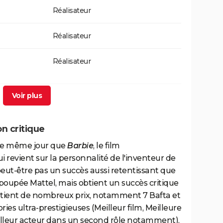
Réalisateur
Réalisateur
Réalisateur
s
Réalisateur
Réalisateur
n critique
, le même jour que
Barbie
, le film
hevalier Noir
Réalisateur
qui revient sur la personnalité de l'inventeur de
ut-être pas un succès aussi retentissant que
Réalisateur
 poupée Mattel, mais obtient un succès critique
btient de nombreux prix, notamment 7 Bafta et
Réalisateur
ies ultra-prestigieuses (Meilleur film, Meilleure
Meilleur acteur dans un second rôle notamment).