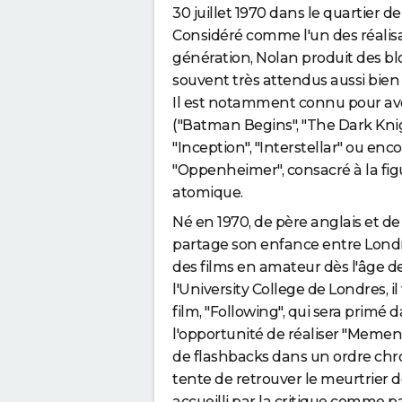
30 juillet 1970 dans le quartier 
Considéré comme l'un des réalisa
génération, Nolan produit des bl
souvent très attendus aussi bien p
Il est notamment connu pour avoir
("Batman Begins", "The Dark Knig
"Inception", "Interstellar" ou encor
"Oppenheimer", consacré à la fi
atomique.
Né en 1970, de père anglais et 
partage son enfance entre Londre
des films en amateur dès l'âge de
l'University College de Londres, 
film, "Following", qui sera primé 
l'opportunité de réaliser "Mement
de flashbacks dans un ordre ch
tente de retrouver le meurtrier d
accueilli par la critique comme pa