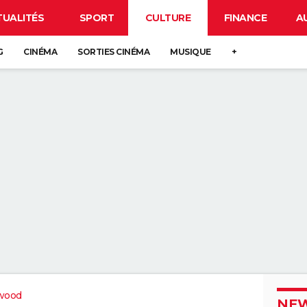
TUALITÉS
SPORT
CULTURE
FINANCE
A
G
CINÉMA
SORTIES CINÉMA
MUSIQUE
+
wood
NEW