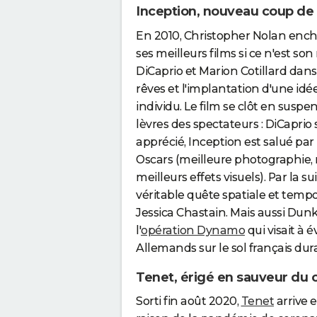
Inception, nouveau coup de
En 2010, Christopher Nolan enc
ses meilleurs films si ce n'est s
DiCaprio et Marion Cotillard dan
rêves et l'implantation d'une id
individu. Le film se clôt en suspe
lèvres des spectateurs : DiCaprio s
apprécié, Inception est salué par 
Oscars (meilleure photographie,
meilleurs effets visuels). Par la s
véritable quête spatiale et te
Jessica Chastain. Mais aussi Dunk
l'
opération Dynamo
qui visait à 
Allemands sur le sol français du
Tenet, érigé en sauveur du
Sorti fin août 2020,
Tenet
arrive e