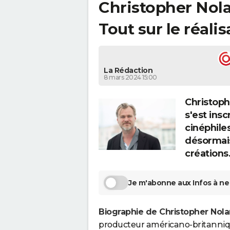
Christopher Nolan
Tout sur le réal
La Rédaction
8 mars 2024 15:00
Christoph
s'est ins
cinéphiles
désormais
créations
Je m'abonne aux Infos à ne 
Biographie de Christopher Nola
producteur américano-britanniqu