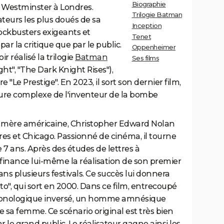
Biographie
de Westminster à Londres.
Trilogie Batman
teurs les plus doués de sa
Inception
ockbusters exigeants et
Tenet
ar la critique que par le public.
Oppenheimer
 réalisé la trilogie
Batman
Ses films
ht", "The Dark Knight Rises"),
e "Le Prestige". En 2023, il sort son dernier film,
gure complexe de l'inventeur de la bombe
de mère américaine, Christopher Edward Nolan
s et Chicago. Passionné de cinéma, il tourne
 7 ans. Après des études de lettres à
il finance lui-même la réalisation de son premier
dans plusieurs festivals. Ce succès lui donnera
o", qui sort en 2000. Dans ce film, entrecoupé
ronologique inversé, un homme amnésique
e sa femme. Ce scénario original est très bien
r le grand public. Le réalisateur gagne ainsi les