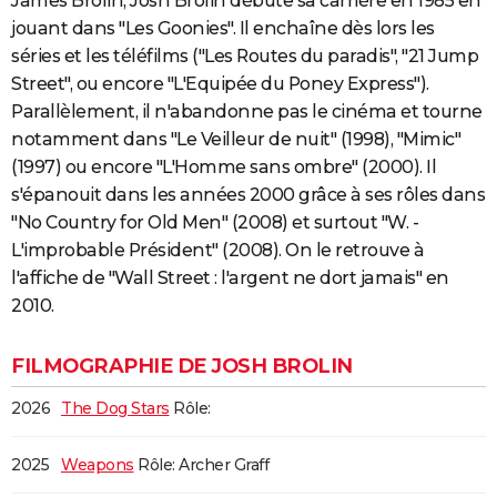
James Brolin, Josh Brolin débute sa carrière en 1985 en
City break
Voyage de noces
Climat
Destinations
Voyage nature
Forum
+
jouant dans "Les Goonies". Il enchaîne dès lors les
PHOTO
séries et les téléfilms ("Les Routes du paradis", "21 Jump
GUIDES D'ACHAT
Street", ou encore "L'Equipée du Poney Express").
Parallèlement, il n'abandonne pas le cinéma et tourne
BONS PLANS
notamment dans "Le Veilleur de nuit" (1998), "Mimic"
CARTE DE VOEUX
(1997) ou encore "L'Homme sans ombre" (2000). Il
s'épanouit dans les années 2000 grâce à ses rôles dans
Carte Bonne année
Carte Pâques
Carte de Noël
Carte Saint-Valentin
Carte d'anniversaire
DICTIONNAIRE
"No Country for Old Men" (2008) et surtout "W. -
Biographies
Expressions
Dictionnaire
Citations
Proverbes
L'improbable Président" (2008). On le retrouve à
PROGRAMME TV
l'affiche de "Wall Street : l'argent ne dort jamais" en
COPAINS D'AVANT
2010.
Se connecter
Collèges
Universités
Service militaire
S'inscrire
Lycées
Primaires
Entreprises
Avis de recherche
AVIS DE DÉCÈS
FILMOGRAPHIE DE JOSH BROLIN
FORUM
2026
The Dog Stars
Rôle:
Lifestyle
Sport
Television
Cinema
Bricolage
Culture
Auto
Voyage
2025
Weapons
Rôle: Archer Graff