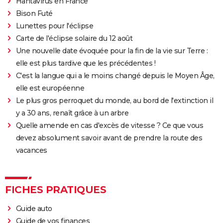
Hantavirus en France
1999
Mod Squad
Bison Futé
Lunettes pour l'éclipse
1998
Le Veilleur de nuit
Carte de l'éclipse solaire du 12 août
Une nouvelle date évoquée pour la fin de la vie sur Terre :
1997
Mimic
elle est plus tardive que les précédentes !
C'est la langue qui a le moins changé depuis le Moyen Âge,
1996
Mimic
Rôle: Josh
elle est européenne
Le plus gros perroquet du monde, au bord de l'extinction il
1996
Pluie de roses
y a 30 ans, renaît grâce à un arbre
Quelle amende en cas d'excès de vitesse ? Ce que vous
1994
Roadflower
devez absolument savoir avant de prendre la route des
vacances
1985
Les Goonies
Rôle: Brand
FICHES PRATIQUES
Guide auto
Guide de vos finances