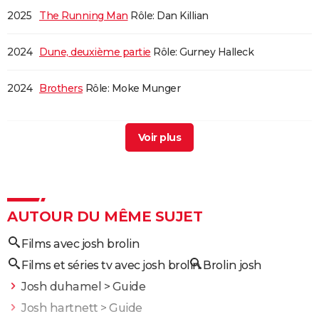
2025
The Running Man
Rôle: Dan Killian
2024
Dune, deuxième partie
Rôle: Gurney Halleck
2024
Brothers
Rôle: Moke Munger
2021
Flag Day
Rôle: L'oncle Beck
2018
Sicario : la guerre des cartels
Rôle: Matt Graver
2018
Soldado
Rôle: Matt Graver
AUTOUR DU MÊME SUJET
Films avec josh brolin
2018
Deadpool 2
Rôle: Nathan Summers / Cable
Films et séries tv avec josh brolin
Brolin josh
2017
Suburbicon
Josh duhamel
> Guide
Josh hartnett
> Guide