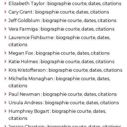
Elizabeth Taylor : biographie courte, dates, citations
2012
Gangster Squad
Rôle: John O'Mara
Cary Grant : biographie courte, dates, citations
2010
True Grit
Rôle: Tom Chaney
Jeff Goldblum : biographie courte, dates, citations
Vera Farmiga : biographie courte, dates, citations
2010
Wall Street : l'argent ne dort jamais
Rôle: Bretton James
Laurence Fishburne : biographie courte, dates,
citations
2010
Vous allez rencontrer un bel et sombre inconnu
Rôle:
Megan Fox : biographie courte, dates, citations
Roy Channing
Katie Holmes : biographie courte, dates, citations
2008
W. - L'improbable Président
Rôle: George W Bush
Kris Kristofferson : biographie courte, dates, citations
Michelle Monaghan : biographie courte, dates,
2008
Harvey Milk
Rôle: Dan White
citations
Paul Newman : biographie courte, dates, citations
2007
No Country For Old Men
Rôle: Llewelyn Moss
Ursula Andress : biographie courte, dates, citations
2007
Humphrey Bogart : biographie courte, dates,
The Dead Girl
Rôle: Tarlow
citations
2007
Chacun son cinéma
Rôle: (segment "World cinema")
Jessica Chastain : biographie courte, dates, citations