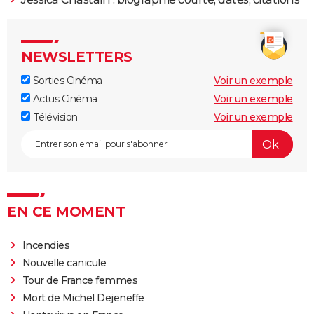
2007
American gangster
Rôle: Trupo
NEWSLETTERS
2006
Planète terreur
Rôle: William Block
Sorties Cinéma
Voir un exemple
Actus Cinéma
Voir un exemple
2004
Old boy
Rôle: Inconnu
Télévision
Voir un exemple
2004
Bleu d'enfer
2004
Melinda et Melinda
EN CE MOMENT
2003
Arrête-moi si tu peux
Incendies
2000
Hollow Man - l'homme sans ombre
Nouvelle canicule
Tour de France femmes
1999
Un coup d'enfer
Mort de Michel Dejeneffe