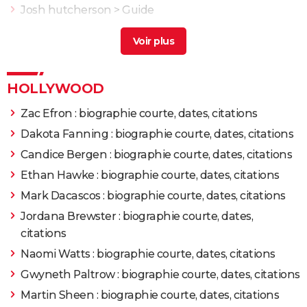
2017
GRANITE MOUNTAIN
Josh hutcherson
> Guide
Outer Range : la série avec Josh Brolin de retour
2016
Ave, César !
Rôle: Eddie Mannix
pour une saison 2
> Guide
Josh randall feuilleton
[résolu] >
Forum Séries Télé
2015
Inherent Vice
Rôle: Bigfoot Bjornsen
HOLLYWOOD
2015
Everest
Rôle: Beck Weathers
Zac Efron : biographie courte, dates, citations
Dakota Fanning : biographie courte, dates, citations
2015
Sicario
Rôle: Matt Graver
Candice Bergen : biographie courte, dates, citations
Ethan Hawke : biographie courte, dates, citations
2014
Last Days of Summer
Rôle: Frank
Mark Dacascos : biographie courte, dates, citations
2014
Sin City : j'ai tué pour elle
Rôle: Dwight McCarthy
Jordana Brewster : biographie courte, dates,
citations
2013
Oldboy
Rôle: Joe Doucett
Naomi Watts : biographie courte, dates, citations
Gwyneth Paltrow : biographie courte, dates, citations
2012
Men in Black III
Rôle: L'agent K jeune
Martin Sheen : biographie courte, dates, citations