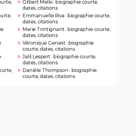
ourte,
Gilbert Melki : biographie courte,
dates, citations
urte,
Emmanuelle Riva : biographie courte,
dates, citations
mpagne
Rôle: Gonzague
ie
Marie Trintignant : biographie courte,
dates, citations
e
Véronique Genest : biographie
courte, dates, citations
Rôle: Le père d'Antoine
e
Jalil Lespert : biographie courte,
dates, citations
Rôle: René-Guy
ourte,
Danièle Thompson : biographie
courte, dates, citations
Rôle: Belone
dimir