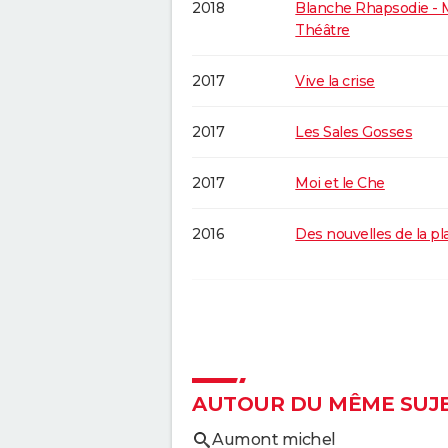
2018
Blanche Rhapsodie -
Théâtre
2017
Vive la crise
2017
Les Sales Gosses
2017
Moi et le Che
2016
Des nouvelles de la p
2012
La Clinique de l'amour 
2012
Paris-Manhattan
AUTOUR DU MÊME SUJ
2011
Je m'appelle Bernade
Aumont michel