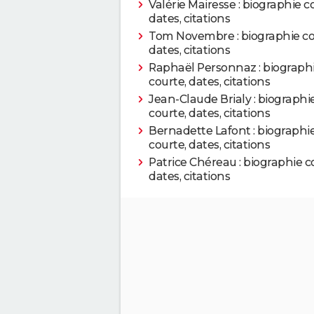
Valérie Mairesse : biographie c
2005
La Doublure
dates, citations
Tom Novembre : biographie co
dates, citations
2005
Un dimanche à la ca
Raphaël Personnaz : biograph
courte, dates, citations
2005
Automne
Jean-Claude Brialy : biographi
courte, dates, citations
2004
Clara et moi
Bernadette Lafont : biographi
courte, dates, citations
2004
Palais royal !
Patrice Chéreau : biographie c
dates, citations
2002
Tais-toi !
2001
Le Placard
2000
Salsa
1999
Les Migrations de Vla