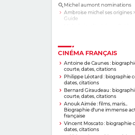
2010
Un balcon sur la mer
Michel aumont nominations
Ambroise michel ses origines
2009
Guide
Imogène McCarthery
Michel piccoli origine
> Guide
2009
Comme les 5 doigts d
2009
Les Invités de mon p
CINÉMA FRANÇAIS
Antoine de Caunes : biographi
2008
L'Emmerdeur
courte, dates, citations
Philippe Léotard : biographie c
2008
Toutes les filles pleur
dates, citations
Bernard Giraudeau : biographi
2008
La Sainte Victoire
courte, dates, citations
Anouk Aimée : films, maris...
Biographie d'une immense act
2008
Bancs publics - Versail
française
Vincent Moscato : biographie c
2007
L'Empreinte de l'Ange
dates, citations