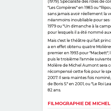
(1979). Spécialiste des rôles de c
"Les Compères" en 1983 ou "Ripou
sans jamais avoir réellement la 
néanmoins inoubliable pour ses 
1979 ou "Un dimanche à la campa
pour lesquels il a été nommé aux
Mais c'est le théâtre qui fait p
a en effet obtenu quatre Molières
premier en 1993 pour "Macbett", 
puis le troisième l'année suivan
Molière de Michel Aumont sera cel
récompensé cette fois pour le spec
2007. Il sera maintes fois nomin
de Boris S." en 2001, ou "Le Roi L
82 ans.
FILMOGRAPHIE DE MICHE