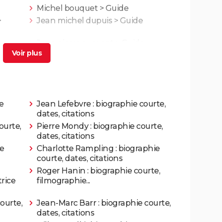
Rôle: Robert Prat
Michel bouquet
> Guide
>
Jean michel dupuis
> Guide
Rôle: sir Woolish
Jean pierre aumont
> Guide
e la main
Rôle: Maurice Atlan
ère
e
Jean Lefebvre : biographie courte,
Rôle: Randoni
dates, citations
ourte,
Pierre Mondy : biographie courte,
ent
dates, citations
e
Charlotte Rampling : biographie
courte, dates, citations
Roger Hanin : biographie courte,
rice
filmographie...
les rive droite
Rôle: Inconnu
ourte,
Jean-Marc Barr : biographie courte,
Rôle: Alain Valentin
dates, citations