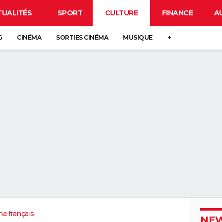
TUALITÉS
SPORT
CULTURE
FINANCE
A
G
CINÉMA
SORTIES CINÉMA
MUSIQUE
+
a français
NEW