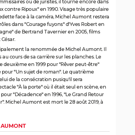
ommissaires ou de juristes, il tourne encore dans
x contre Ripoux" en 1990. Visage très populaire
vedette face à la caméra, Michel Aumont restera
rôles dans "Courage fuyons" d'Yves Robert en
gne" de Bertrand Tavernier en 2005, films
 César.
rincipalement la renommée de Michel Aumont. Il
 au cours de sa carrière sur les planches. Le
le deuxième en 1999 pour "Rêver peut-être"
te pour "Un sujet de roman". Le quatrième
ui de la consécration pusiqu'il sera
tacle "À la porte" où il était seul en scène, en
é, pour "Décadence" en 1996, "Le Grand Retour
ear". Michel Aumont est mort le 28 août 2019, à
L AUMONT