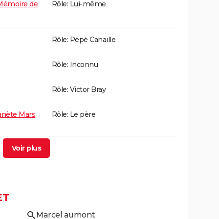
 Mémoire de
Rôle: Lui-même
Rôle: Pépé Canaille
Rôle: Inconnu
Rôle: Victor Bray
lanète Mars
Rôle: Le père
!
Rôle: David Marchal
Rôle: le père
ET
tte
Rôle: Dominique Peyramale
Marcel aumont