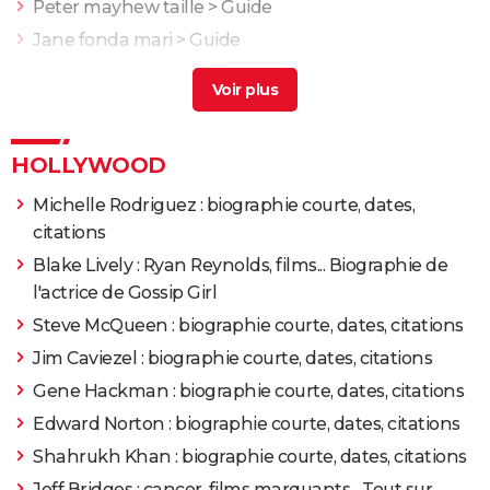
Peter mayhew taille
> Guide
1996
Los Angeles 2013
Rôle: Pipeline
Jane fonda mari
> Guide
Henry fonda
> Guide
1994
Love and a .45
Peter pan
> Guide
1994
Robbie Coltrane : biographie de l'acteur qui joue
Nadja
Rôle: Dracula / le docteur Van Helsing
HOLLYWOOD
Hagrid dans Harry Potter
> Guide
1988
The Last Movie
Rôle: le jeune shériff
Michelle Rodriguez : biographie courte, dates,
citations
1976
Futureworld
Blake Lively : Ryan Reynolds, films... Biographie de
l'actrice de Gossip Girl
1975
Course contre l'enfer
Steve McQueen : biographie courte, dates, citations
Jim Caviezel : biographie courte, dates, citations
1974
Larry le dingue, Mary la garce
Rôle: Larry Rayder
Gene Hackman : biographie courte, dates, citations
1973
Brève rencontre à Paris
Rôle: Even Bonner
Edward Norton : biographie courte, dates, citations
Shahrukh Khan : biographie courte, dates, citations
1971
L'Homme sans frontière
Réalisateur
Jeff Bridges : cancer, films marquants... Tout sur