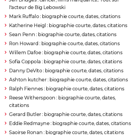
l'acteur de Big Lebowski
1969
Easy Rider
Rôle: Wyatt
Mark Ruffalo : biographie courte, dates, citations
Katherine Heigl : biographie courte, dates, citations
1968
Histoires extraordinaires
Rôle: Wilhelm Berlifitzing
Sean Penn : biographie courte, dates, citations
1967
The Trip
Rôle: Paul Groves
Ron Howard : biographie courte, dates, citations
Willem Dafoe : biographie courte, dates, citations
1966
Les Anges sauvages
Rôle: Heavenly Blues
Sofia Coppola : biographie courte, dates, citations
Danny DeVito : biographie courte, dates, citations
1964
Lilith
Rôle: Stephen
Ashton kutcher : biographie courte, dates, citations
Ralph Fiennes : biographie courte, dates, citations
Reese Witherspoon : biographie courte, dates,
citations
Gerard Butler : biographie courte, dates, citations
Eddie Redmayne : biographie courte, dates, citations
Saoirse Ronan : biographie courte, dates, citations