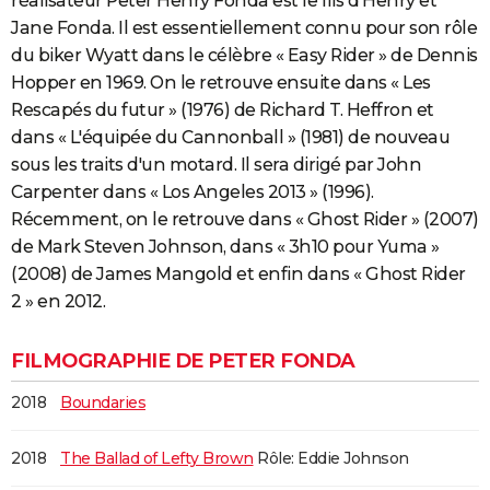
réalisateur Peter Henry Fonda est le fils d'Henry et
City break
Voyage de noces
Climat
Destinations
Voyage nature
Forum
+
Jane Fonda. Il est essentiellement connu pour son rôle
PHOTO
du biker Wyatt dans le célèbre « Easy Rider » de Dennis
GUIDES D'ACHAT
Hopper en 1969. On le retrouve ensuite dans « Les
Rescapés du futur » (1976) de Richard T. Heffron et
BONS PLANS
dans « L'équipée du Cannonball » (1981) de nouveau
CARTE DE VOEUX
sous les traits d'un motard. Il sera dirigé par John
Carpenter dans « Los Angeles 2013 » (1996).
Carte Bonne année
Carte Pâques
Carte de Noël
Carte Saint-Valentin
Carte d'anniversaire
DICTIONNAIRE
Récemment, on le retrouve dans « Ghost Rider » (2007)
Biographies
Expressions
Dictionnaire
Citations
Proverbes
de Mark Steven Johnson, dans « 3h10 pour Yuma »
PROGRAMME TV
(2008) de James Mangold et enfin dans « Ghost Rider
COPAINS D'AVANT
2 » en 2012.
Se connecter
Collèges
Universités
Service militaire
S'inscrire
Lycées
Primaires
Entreprises
Avis de recherche
AVIS DE DÉCÈS
FILMOGRAPHIE DE PETER FONDA
FORUM
2018
Boundaries
Lifestyle
Sport
Television
Cinema
Bricolage
Culture
Auto
Voyage
2018
The Ballad of Lefty Brown
Rôle: Eddie Johnson