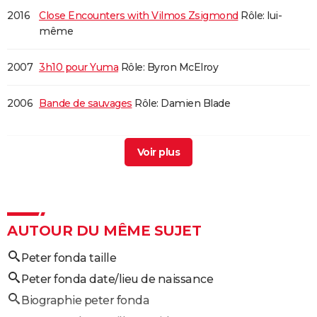
2016
Close Encounters with Vilmos Zsigmond
Rôle: lui-
même
2007
3h10 pour Yuma
Rôle: Byron McElroy
2006
Bande de sauvages
Rôle: Damien Blade
2004
Le Livre de Jeremie
Rôle: le grand-père
2000
Second Skin
2000
West of Hell
AUTOUR DU MÊME SUJET
Peter fonda taille
1999
L'Anglais
Rôle: Valentine
Peter fonda date/lieu de naissance
1997
L'Or de la vie
Biographie peter fonda