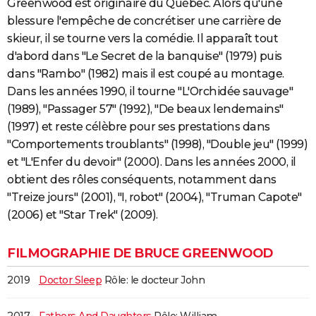
Greenwood est originaire du Québec. Alors qu'une
City break
Voyage de noces
Climat
Destinations
Voyage nature
Forum
+
PHOTO
blessure l'empêche de concrétiser une carrière de
skieur, il se tourne vers la comédie. Il apparaît tout
GUIDES D'ACHAT
d'abord dans "Le Secret de la banquise" (1979) puis
dans "Rambo" (1982) mais il est coupé au montage.
BONS PLANS
Dans les années 1990, il tourne "L'Orchidée sauvage"
CARTE DE VOEUX
(1989), "Passager 57" (1992), "De beaux lendemains"
(1997) et reste célèbre pour ses prestations dans
Carte Bonne année
Carte Pâques
Carte de Noël
Carte Saint-Valentin
Carte d'anniversaire
DICTIONNAIRE
"Comportements troublants" (1998), "Double jeu" (1999)
Biographies
Expressions
Dictionnaire
Citations
Proverbes
PROGRAMME TV
et "L'Enfer du devoir" (2000). Dans les années 2000, il
obtient des rôles conséquents, notamment dans
COPAINS D'AVANT
"Treize jours" (2001), "I, robot" (2004), "Truman Capote"
(2006) et "Star Trek" (2009).
Se connecter
Collèges
Universités
Service militaire
S'inscrire
Lycées
Primaires
Entreprises
Avis de recherche
AVIS DE DÉCÈS
FORUM
FILMOGRAPHIE DE BRUCE GREENWOOD
Lifestyle
Sport
Television
Cinema
Bricolage
Culture
Auto
Voyage
2019
Doctor Sleep
Rôle: le docteur John