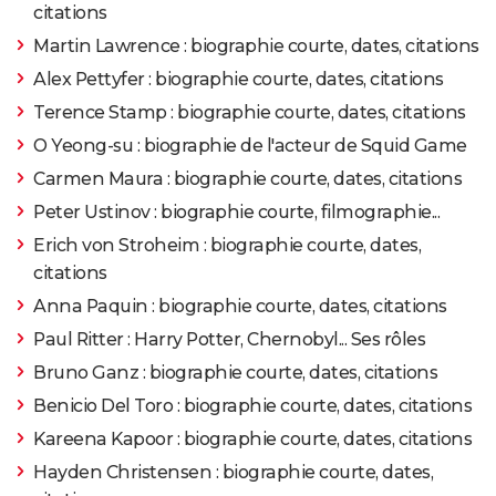
citations
Martin Lawrence : biographie courte, dates, citations
2008
Star Trek
Rôle: le capitaine Pike
Alex Pettyfer : biographie courte, dates, citations
2007
I'm not there
Rôle: Keenan Jones / Garrett
Terence Stamp : biographie courte, dates, citations
O Yeong-su : biographie de l'acteur de Squid Game
2006
Antartica, prisonniers du froid
Carmen Maura : biographie courte, dates, citations
Peter Ustinov : biographie courte, filmographie...
2006
Déjà vu
Rôle: Jack McCready
Erich von Stroheim : biographie courte, dates,
2006
citations
Rex chien pompier
Anna Paquin : biographie courte, dates, citations
2005
Mee-Shee, le secret des profondeurs
Paul Ritter : Harry Potter, Chernobyl... Ses rôles
Bruno Ganz : biographie courte, dates, citations
2005
Burt Munro
Benicio Del Toro : biographie courte, dates, citations
Kareena Kapoor : biographie courte, dates, citations
2005
Truman Capote
Rôle: Jack Dunphy
Hayden Christensen : biographie courte, dates,