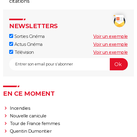
2004
Zig-Zag
citations
2004
I, robot
Rôle: Lawrence Robertson
NEWSLETTERS
2003
Hollywood Homicide
Sorties Cinéma
Voir un exemple
Actus Cinéma
Voir un exemple
2003
Adorable Julia
Rôle: Lord Charles
Télévision
Voir un exemple
2003
A la dérive
Rôle: Tony Leighton
2002
Abîmes
EN CE MOMENT
2002
Ararat
Rôle: Martin Harcourt
Incendies
2001
Treize jours
Rôle: le président John F Kennedy
Nouvelle canicule
Tour de France femmes
2001
Fusion
Quentin Dumontier