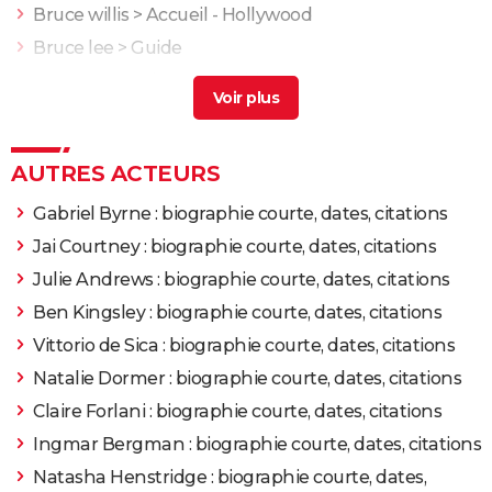
Bruce willis
> Accueil - Hollywood
2014
Captives
Rôle: Vince
Bruce lee
> Guide
Bruce tout puissant
> Guide
2013
The Place Beyond the Pines
Rôle: Bill Killcullen
Bruce willis 5eme element
> Accueil - Film de
Science-Fiction
2013
Star Trek Into Darkness
Rôle: Pike
AUTRES ACTEURS
Clint Eastwood : le réalisateur de 96 ans a
officiellement pris sa retraite, les dernières nouvelles
2012
Flight
Rôle: Charlie Anderson
Gabriel Byrne : biographie courte, dates, citations
sur sa santé
> Guide
Jai Courtney : biographie courte, dates, citations
2011
Super 8
Rôle: Cooper
Julie Andrews : biographie courte, dates, citations
Ben Kingsley : biographie courte, dates, citations
2011
Le Monde de Barney
Rôle: Blair
Vittorio de Sica : biographie courte, dates, citations
2010
The Dinner
Natalie Dormer : biographie courte, dates, citations
Claire Forlani : biographie courte, dates, citations
2010
La Dernière Piste
Rôle: Stephen Meek
Ingmar Bergman : biographie courte, dates, citations
Natasha Henstridge : biographie courte, dates,
2008
Benjamin Gates et le livre des secrets