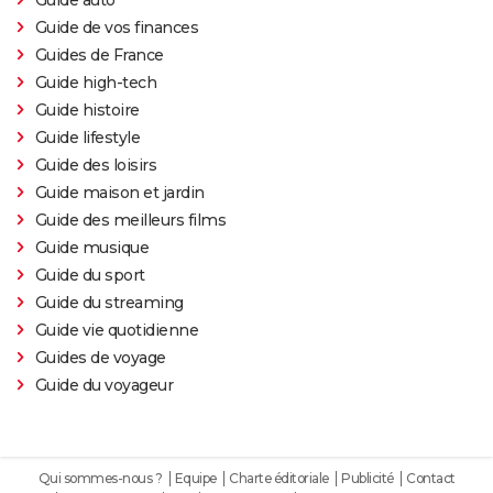
Guide auto
1985
Y a-t-il un pilote dans l'avion?
Réalisateur
Guide de vos finances
Guides de France
1983
Guide high-tech
Rambo
Rôle: un garde
Guide histoire
Guide lifestyle
1979
Star Trek: le film
Rôle: le capitaine Pike
Guide des loisirs
Guide maison et jardin
Guide des meilleurs films
Guide musique
Guide du sport
Guide du streaming
Guide vie quotidienne
Guides de voyage
Guide du voyageur
Qui sommes-nous ?
Equipe
Charte éditoriale
Publicité
Contact