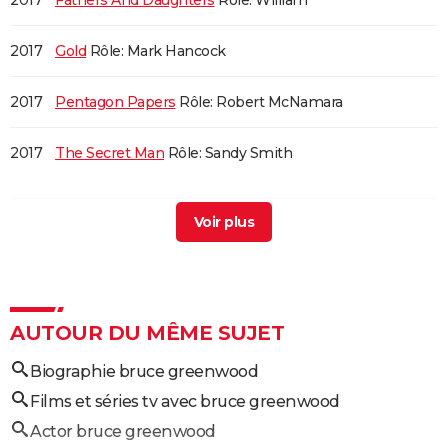
2017
Fathers And Daughters
Rôle: William
2017
Gold
Rôle: Mark Hancock
2017
Pentagon Papers
Rôle: Robert McNamara
2017
The Secret Man
Rôle: Sandy Smith
2016
Spectral
2015
Truth : le prix de la vérité
Rôle: Andrew Heyward
2015
Good Kill
Rôle: Jack Johns
AUTOUR DU MÊME SUJET
Biographie bruce greenwood
2014
Un Amour sans fin
Rôle: Hugh Butterfield
Films et séries tv avec bruce greenwood
2014
Cristeros
Rôle: Ambassador Morrow
Actor bruce greenwood