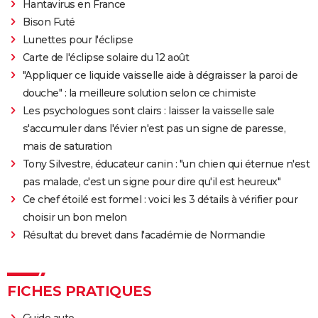
Hantavirus en France
2000
Jeu mortel
Bison Futé
Lunettes pour l'éclipse
2000
L'Enfer du devoir
Rôle: Bill Sokal
Carte de l'éclipse solaire du 12 août
"Appliquer ce liquide vaisselle aide à dégraisser la paroi de
1999
Comme un voleur
douche" : la meilleure solution selon ce chimiste
Les psychologues sont clairs : laisser la vaisselle sale
1999
Double jeu
s'accumuler dans l'évier n'est pas un signe de paresse,
mais de saturation
1998
Comportements troublants
Tony Silvestre, éducateur canin : "un chien qui éternue n'est
pas malade, c'est un signe pour dire qu'il est heureux"
1997
Drôles de pères
Rôle: Bob Andrews
Ce chef étoilé est formel : voici les 3 détails à vérifier pour
choisir un bon melon
1997
De beaux lendemains
Rôle: Billy Adsel
Résultat du brevet dans l'académie de Normandie
1994
Exotica
Rôle: Francis
FICHES PRATIQUES
1992
Passager 57