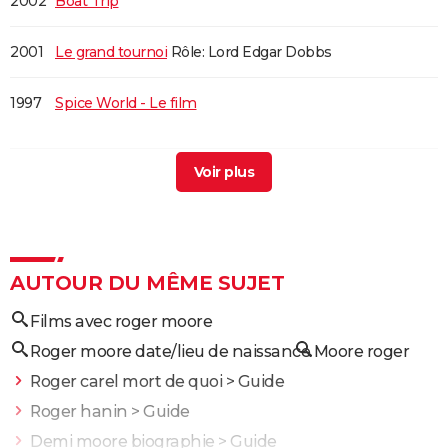
2002
Boat Trip
2001
Le grand tournoi
Rôle: Lord Edgar Dobbs
1997
Spice World - Le film
1985
Dangereusement vôtre
1983
Octopussy
Rôle: James Bond
1981
Rien que pour vos yeux
Rôle: James Bond
AUTOUR DU MÊME SUJET
Films avec roger moore
1980
Les Loups de haute mer
Roger moore date/lieu de naissance
Moore roger
1980
Les Séducteurs
Rôle: Harold Lindon
Roger carel mort de quoi
> Guide
Roger hanin
> Guide
1979
Moonraker
Demi moore biographie
> Guide