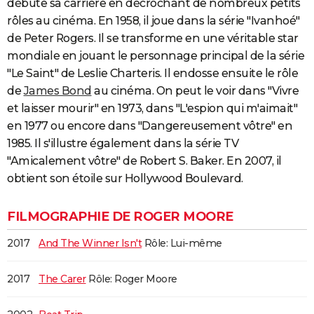
débute sa carrière en décrochant de nombreux petits
City break
Voyage de noces
Climat
Destinations
Voyage nature
Forum
+
PHOTO
rôles au cinéma. En 1958, il joue dans la série "Ivanhoé"
de Peter Rogers. Il se transforme en une véritable star
GUIDES D'ACHAT
mondiale en jouant le personnage principal de la série
"Le Saint" de Leslie Charteris. Il endosse ensuite le rôle
BONS PLANS
de
James Bond
au cinéma. On peut le voir dans "Vivre
CARTE DE VOEUX
et laisser mourir" en 1973, dans "L'espion qui m'aimait"
en 1977 ou encore dans "Dangereusement vôtre" en
Carte Bonne année
Carte Pâques
Carte de Noël
Carte Saint-Valentin
Carte d'anniversaire
DICTIONNAIRE
1985. Il s'illustre également dans la série TV
Biographies
Expressions
Dictionnaire
Citations
Proverbes
PROGRAMME TV
"Amicalement vôtre" de Robert S. Baker. En 2007, il
obtient son étoile sur Hollywood Boulevard.
COPAINS D'AVANT
Se connecter
Collèges
Universités
Service militaire
S'inscrire
Lycées
Primaires
Entreprises
Avis de recherche
FILMOGRAPHIE DE ROGER MOORE
AVIS DE DÉCÈS
2017
And The Winner Isn't
Rôle: Lui-même
FORUM
Lifestyle
Sport
Television
Cinema
Bricolage
Culture
Auto
Voyage
2017
The Carer
Rôle: Roger Moore