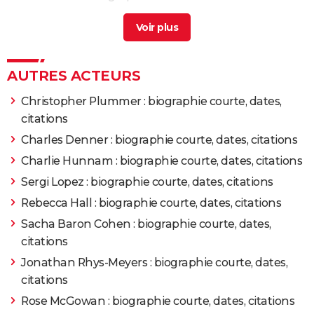
Julianne moore
> Guide
1979
Bons baisers d'Athènes
Michael moore
> Guide
1978
Les Oies sauvages
AUTRES ACTEURS
1978
Les Oies sauvages
Rôle: Shawn Fynn
Christopher Plummer : biographie courte, dates,
citations
1976
Parole d'homme
Charles Denner : biographie courte, dates, citations
Charlie Hunnam : biographie courte, dates, citations
1976
L'Exécuteur
Sergi Lopez : biographie courte, dates, citations
1976
L'Espion qui m'aimait
Rebecca Hall : biographie courte, dates, citations
Sacha Baron Cohen : biographie courte, dates,
1974
L'Homme au pistolet d'or
Rôle: James Bond
citations
Jonathan Rhys-Meyers : biographie courte, dates,
1973
Vivre et laisser mourir
citations
Rose McGowan : biographie courte, dates, citations
1971
Amicalement vôtre
Réalisateur