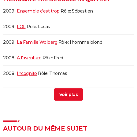
2009
Ensemble c'est trop
Rôle: Sébastien
2009
LOL
Rôle: Lucas
2009
La Famille Wolberg
Rôle: l'homme blond
2008
A l'aventure
Rôle: Fred
2008
Incognito
Rôle: Thomas
2007
Deux vies plus une
2007
Les amours d'Astrée et de Céladon
Rôle: Lycidas
2007
Notre univers impitoyable
AUTOUR DU MÊME SUJET