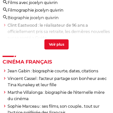
Films avec jocelyn quivrin
2007
Cash
Filmographie jocelyn quivrin
2006
99 francs
Rôle: Charles Dagout
Biographie jocelyn quivrin
Clint Eastwood : le réalisateur de 96 ans a
2006
Jean de La Fontaine, le défi
officiellement pris sa retraite, les dernières nouvelles
sur sa santé
> Guide
2005
Jacquou le Croquant
Rôle: le comte de Nansac
Robert Redford : "c'était traumatisant", la perte de
ses fils, les deux drames de sa vie
> Guide
2005
Syriana
Luc Besson : films, accusations... Biographie du
CINÉMA FRANÇAIS
réalisateur français
> Guide
2004
L'Empire des loups
Jean Gabin : biographie courte, dates, citations
Ben Affleck : femmes, films... Biographie de l'acteur
>
Vincent Cassel : l'acteur partage son bonheur avec
Guide
2003
L'Outremangeur
Tina Kunakey et leur fille
X
> Guide
Marthe Villalonga : biographie de l'éternelle mère
2003
Clément
Rôle: Mathieu
du cinéma
Sophie Marceau : ses films, son couple... tout sur
2001
L'Enfant des lumières
l'actrice préférée des Français