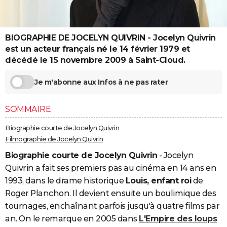
City break
Voyage de noces
Climat
Destinations
Voyage nature
Forum
+
PHOTO
GUIDES D'ACHAT
BIOGRAPHIE DE JOCELYN QUIVRIN - Jocelyn Quivrin
est un acteur français né le 14 février 1979 et
BONS PLANS
décédé le 15 novembre 2009 à Saint-Cloud.
CARTE DE VOEUX
Je m'abonne aux Infos à ne pas rater
Carte Bonne année
Carte Pâques
Carte de Noël
Carte Saint-Valentin
Carte d'anniversaire
DICTIONNAIRE
SOMMAIRE
Biographies
Expressions
Dictionnaire
Citations
Proverbes
PROGRAMME TV
Biographie courte de Jocelyn Quivrin
COPAINS D'AVANT
Filmographie de Jocelyn Quivrin
Se connecter
Collèges
Universités
Service militaire
S'inscrire
Lycées
Primaires
Entreprises
Avis de recherche
Biographie courte de Jocelyn Quivrin
- Jocelyn
AVIS DE DÉCÈS
Quivrin a fait ses premiers pas au cinéma en 14 ans en
FORUM
1993, dans le drame historique
Louis, enfant roi
de
Roger Planchon. Il devient ensuite un boulimique des
Lifestyle
Sport
Television
Cinema
Bricolage
Culture
Auto
Voyage
tournages, enchaînant parfois jusqu'à quatre films par
an. On le remarque en 2005 dans
L'Empire des loups