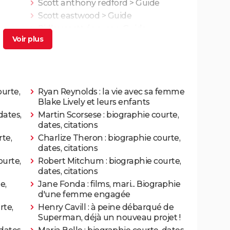
Scott anthony redford
> Guide
Scott eastwood
> Guide
Réalisateur
Ridley scott épouse
> Guide
Réalisateur
Réalisateur
ourte,
Ryan Reynolds : la vie avec sa femme
Blake Lively et leurs enfants
Réalisateur
dates,
Martin Scorsese : biographie courte,
dates, citations
Réalisateur
rte,
Charlize Theron : biographie courte,
dates, citations
II
Réalisateur
ourte,
Robert Mitchum : biographie courte,
dates, citations
Réalisateur
e,
Jane Fonda : films, mari... Biographie
d'une femme engagée
rte,
Henry Cavill : à peine débarqué de
Réalisateur
Superman, déjà un nouveau projet !