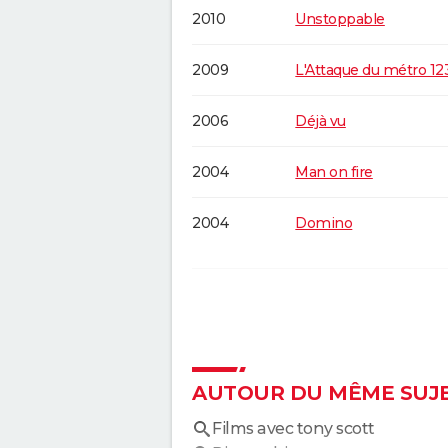
2010
Unstoppable
2009
L'Attaque du métro 12
2006
Déjà vu
2004
Man on fire
2004
Domino
2002
Spy Game: jeux d'espi
1999
Ennemi d'Etat
AUTOUR DU MÊME SUJ
1996
Le Fan
Films avec tony scott
1995
USS Alabama