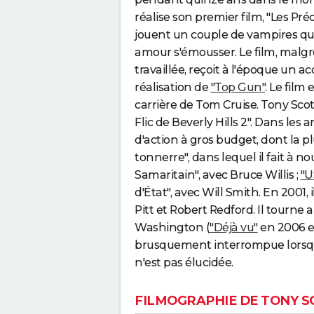
réalise son premier film, "Les Pr
jouent un couple de vampires qui
amour s'émousser. Le film, malgré
travaillée, reçoit à l'époque un acc
réalisation de
"Top Gun"
. Le film
carrière de Tom Cruise. Tony Scot
Flic de Beverly Hills 2". Dans les 
d'action à gros budget, dont la pl
tonnerre", dans lequel il fait à n
Samaritain", avec Bruce Willis ;
"U
d'État", avec Will Smith. En 2001, 
Pitt et Robert Redford. Il tourne 
Washington (
"Déjà vu"
en 2006 et
brusquement interrompue lorsqu'i
n'est pas élucidée.
FILMOGRAPHIE DE TONY S