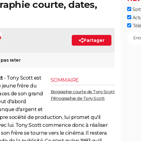
raphie courte, dates,
Sort
Act
Télé
Partager
pas rater
t
- Tony Scott est
SOMMAIRE
e jeune frère du
Biographie courte de Tony Scott
traces de son grand
Filmographie de Tony Scott
veut d'abord
anque d'argent et
opre société de production, lui promet qu'il
 avec lui. Tony Scott commence donc à réaliser
 son frère se tourne vers le cinéma. Il restera
de la publicité. Ce n'est qu'en 1983 qu'il