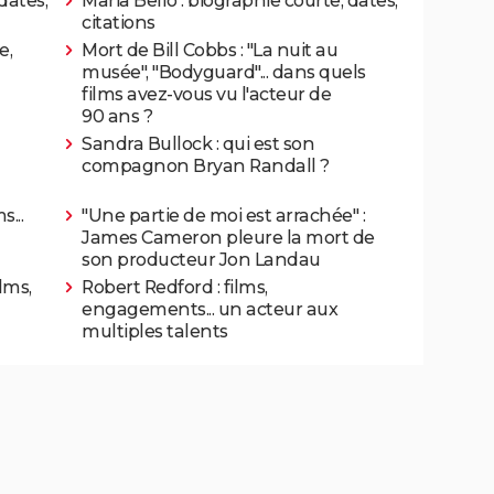
dates,
Maria Bello : biographie courte, dates,
citations
e,
Mort de Bill Cobbs : "La nuit au
musée", "Bodyguard"... dans quels
films avez-vous vu l'acteur de
90 ans ?
Sandra Bullock : qui est son
compagnon Bryan Randall ?
s...
"Une partie de moi est arrachée" :
James Cameron pleure la mort de
son producteur Jon Landau
lms,
Robert Redford : films,
engagements... un acteur aux
multiples talents