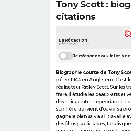
Tony Scott : biog
citations
La Rédaction
6 février 2019 12:23
Je m'abonne aux Infos à ne 
Biographie courte de Tony Scot
né en 1944 en Angleterre. Il est l
réalisateur Ridley Scott. Sur les 
frère, il étudie les beaux-arts et 
devenir peintre. Cependant, il m
son frère, qui vient d'ouvrir sa pr
gagnera bien sa vie s'il travaille
des films publicitaires, tandis que
pendant quinze ans dans le monde 