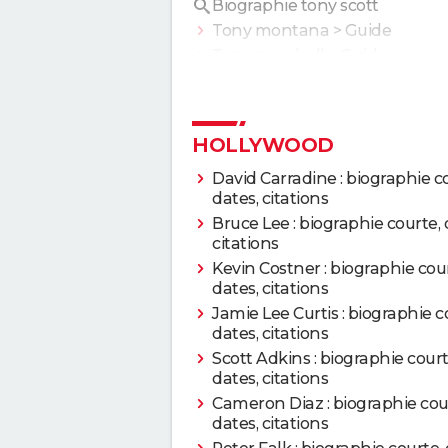
Biographie tony scott
Tony montana
> Guide
1993
True Romance
Tony marshall
> Guide
1992
Le Dernier Samaritain
HOLLYWOOD
1991
Le Dernier Samaritain
David Carradine : biographie c
dates, citations
1990
Jours de tonnerre
Bruce Lee : biographie courte, 
citations
1990
Revenge
Kevin Costner : biographie cou
dates, citations
1987
Le Flic de Beverly Hills 
Jamie Lee Curtis : biographie c
dates, citations
1986
Top Gun
Scott Adkins : biographie court
dates, citations
Cameron Diaz : biographie cou
1983
Les Prédateurs
dates, citations