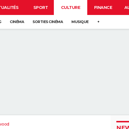
TUALITÉS
SPORT
CULTURE
FINANCE
A
G
CINÉMA
SORTIES CINÉMA
MUSIQUE
+
wood
NEW