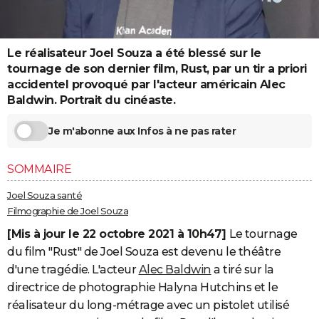
City break
Voyage de noces
Climat
Destinations
Voyage nature
Forum
+
PHOTO
GUIDES D'ACHAT
Le réalisateur Joel Souza a été blessé sur le
tournage de son dernier film, Rust, par un tir a priori
BONS PLANS
accidentel provoqué par l'acteur américain Alec
Baldwin. Portrait du cinéaste.
CARTE DE VOEUX
Carte Bonne année
Carte Pâques
Carte de Noël
Carte Saint-Valentin
Carte d'anniversaire
Je m'abonne aux Infos à ne pas rater
DICTIONNAIRE
Biographies
Expressions
Dictionnaire
Citations
Proverbes
PROGRAMME TV
SOMMAIRE
COPAINS D'AVANT
Joel Souza santé
Filmographie de Joel Souza
Se connecter
Collèges
Universités
Service militaire
S'inscrire
Lycées
Primaires
Entreprises
Avis de recherche
AVIS DE DÉCÈS
[Mis à jour le 22 octobre 2021 à 10h47]
Le tournage
FORUM
du film "Rust" de Joel Souza est devenu le théâtre
d'une tragédie. L'acteur
Alec Baldwin
a tiré sur la
Lifestyle
Sport
Television
Cinema
Bricolage
Culture
Auto
Voyage
directrice de photographie Halyna Hutchins et le
réalisateur du long-métrage avec un pistolet utilisé