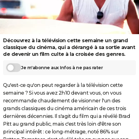
City break
Voyage de noces
Climat
Destinations
Voyage nature
Forum
+
PHOTO
GUIDES D'ACHAT
BONS PLANS
Découvrez à la télévision cette semaine un grand
CARTE DE VOEUX
classique du cinéma, qui a dérangé à sa sortie avant
de devenir un film culte à la croisée des genres.
Carte Bonne année
Carte Pâques
Carte de Noël
Carte Saint-Valentin
Carte d'anniversaire
DICTIONNAIRE
Je m'abonne aux Infos à ne pas rater
Biographies
Expressions
Dictionnaire
Citations
Proverbes
PROGRAMME TV
COPAINS D'AVANT
Qu'est-ce qu'on peut regarder à la télévision cette
semaine ? Si vous avez 2h10 devant vous, on vous
Se connecter
Collèges
Universités
Service militaire
S'inscrire
Lycées
Primaires
Entreprises
Avis de recherche
AVIS DE DÉCÈS
recommande chaudement de visionner l'un des
FORUM
grands classiques du cinéma américain de ces trois
dernières décennies. Il s'agit du film qui a révélé Brad
Lifestyle
Sport
Television
Cinema
Bricolage
Culture
Auto
Voyage
Pitt au grand public, mais c'est très loin d'être son
principal intérêt : ce long-métrage, noté 86% sur