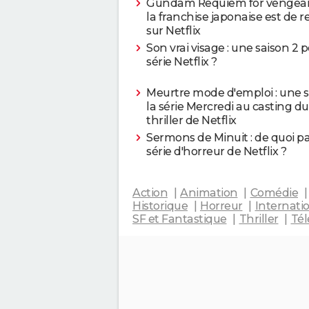
Gundam Requiem for vengean
la franchise japonaise est de r
sur Netflix
Son vrai visage : une saison 2 p
série Netflix ?
Meurtre mode d'emploi : une s
la série Mercredi au casting du
thriller de Netflix
Sermons de Minuit : de quoi pa
série d'horreur de Netflix ?
Action
Animation
Comédie
Historique
Horreur
Internati
SF et Fantastique
Thriller
Tél