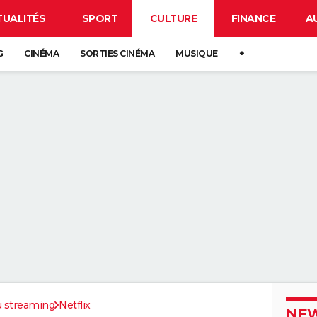
TUALITÉS
SPORT
CULTURE
FINANCE
A
G
CINÉMA
SORTIES CINÉMA
MUSIQUE
+
u streaming
Netflix
NEW