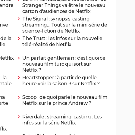
rendre
Stranger Things va être le nouveau
carton d'audiences de Netflix
The Signal : synopsis, casting,
rive
streaming… Tout sur la mini-série de
science-fiction de Netflix
 de la
The Trust : les infos sur la nouvelle
lle
télé-réalité de Netflix
Netflix
Un parfait gentleman : c'est quoi ce
nouveau film turc qui sort sur
Netflix ?
 la
Heartstopper : à partir de quelle
ntale
heure voir la saison 3 sur Netflix ?
tha
Scoop : de quoi parle le nouveau film
rte
Netflix sur le prince Andrew ?
Riverdale : streaming, casting... Les
infos sur la série Netflix
lix