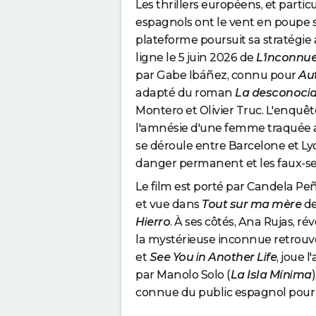
Les thrillers européens, et parti
espagnols ont le vent en poupe 
plateforme poursuit sa stratégie 
ligne le 5 juin 2026 de
L'inconnue
par Gabe Ibáñez, connu pour
Au
adapté du roman
La desconoci
Montero et Olivier Truc. L'enquête
l'amnésie d'une femme traquée au
se déroule entre Barcelone et L
danger permanent et les faux-s
Le film est porté par Candela Pe
et vue dans
Tout sur ma mère
de
Hierro
. À ses côtés, Ana Rujas, 
la mystérieuse inconnue retrouv
et
See You in Another Life
, joue 
par Manolo Solo (
La Isla Mínima
connue du public espagnol pour p