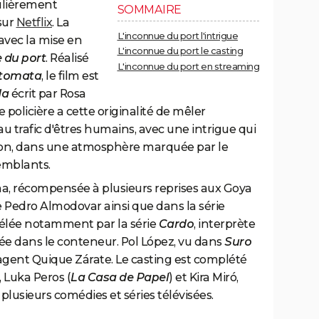
culièrement
SOMMAIRE
sur
Netflix
. La
L'inconnue du port l'intrigue
avec la mise en
L'inconnue du port le casting
 du port
. Réalisé
L'inconnue du port en streaming
tomata
, le film est
da
écrit par Rosa
 policière a cette originalité de mêler
 trafic d'êtres humains, avec une intrigue qui
yon, dans une atmosphère marquée par le
emblants.
ña, récompensée à plusieurs reprises aux Goya
 Pedro Almodovar ainsi que dans la série
révélée notamment par la série
Cardo
, interprète
ée dans le conteneur. Pol López, vu dans
Suro
l'agent Quique Zárate. Le casting est complété
), Luka Peros (
La Casa de Papel
) et Kira Miró,
lusieurs comédies et séries télévisées.