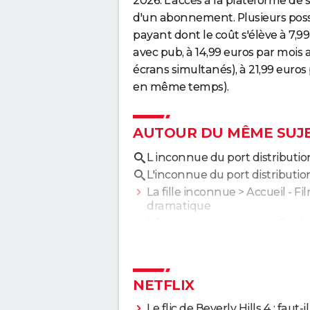
2026. L'accès à la plateforme de s
d'un abonnement. Plusieurs possi
payant dont le coût s'élève à 7,99
avec pub, à 14,99 euros par mois 
écrans simultanés), à 21,99 euros
en même temps).
AUTOUR DU MÊME SUJ
L inconnue du port distributio
L'inconnue du port distributio
La fille inconnue
> Accueil - Fi
dramatique
Life - origine inconnue
> Guide
NETFLIX
Le flic de Beverly Hills 4 : faut-il