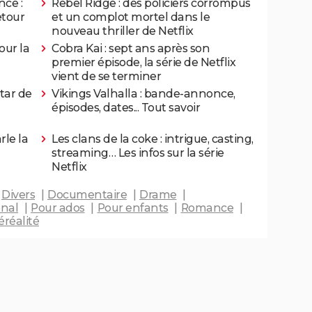
ce :
Rebel Ridge : des policiers corrompus
etour
et un complot mortel dans le
nouveau thriller de Netflix
our la
Cobra Kai : sept ans après son
premier épisode, la série de Netflix
vient de se terminer
tar de
Vikings Valhalla : bande-annonce,
épisodes, dates... Tout savoir
rle la
Les clans de la coke : intrigue, casting,
streaming… Les infos sur la série
Netflix
Divers
Documentaire
Drame
onal
Pour ados
Pour enfants
Romance
éréalité