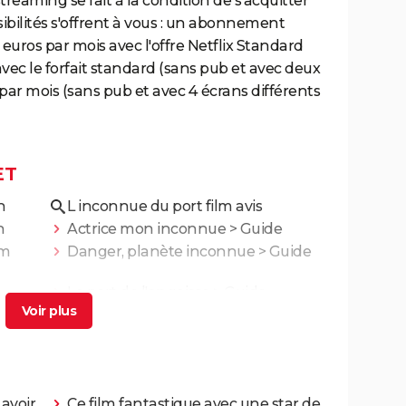
treaming se fait à la condition de s'acquitter
bilités s'offrent à vous : un abonnement
 euros par mois avec l'offre Netflix Standard
avec le forfait standard (sans pub et avec deux
 par mois (sans pub et avec 4 écrans différents
ET
n
L inconnue du port film avis
n
Actrice mon inconnue
> Guide
lm
Danger, planète inconnue
> Guide
Le port de l'angoisse
> Guide
 avoir
Ce film fantastique avec une star de