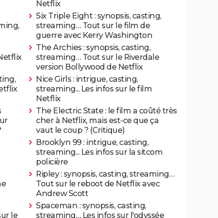
Netflix
Six Triple Eight : synopsis, casting,
aming,
streaming… Tout sur le film de
guerre avec Kerry Washington
The Archies : synopsis, casting,
etflix
streaming… Tout sur le Riverdale
version Bollywood de Netflix
ting,
Nice Girls : intrigue, casting,
tflix
streaming... Les infos sur le film
Netflix
s
The Electric State : le film a coûté très
sur
cher à Netflix, mais est-ce que ça
?
vaut le coup ? (Critique)
Brooklyn 99 : intrigue, casting,
streaming... Les infos sur la sitcom
policière
Ripley : synopsis, casting, streaming…
me
Tout sur le reboot de Netflix avec
Andrew Scott
Spaceman : synopsis, casting,
ur le
streaming… Les infos sur l'odyssée