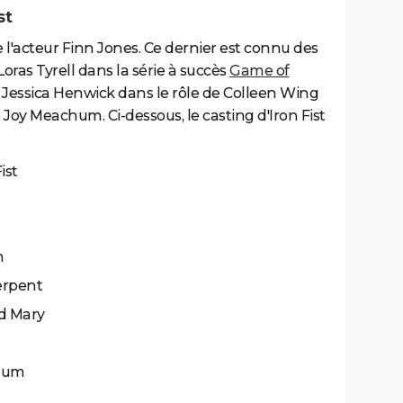
st
e l'acteur Finn Jones. Ce dernier est connu des
Loras Tyrell dans la série à succès
Game of
ve Jessica Henwick dans le rôle de Colleen Wing
 Joy Meachum. Ci-dessous, le casting d'Iron Fist
ist
m
erpent
id Mary
chum