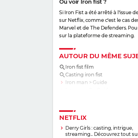
Où voir Iron fist ?
Si Iron Fist a été arrêté à l'issue 
sur Netflix, comme c'est le cas d
Marvel et de The Defenders. Pour 
sur la plateforme de streaming.
AUTOUR DU MÊME SUJ
Iron fist film
Casting iron fist
Iron man
> Guide
Iron man 2
> Guide
NETFLIX
Derry Girls : casting, intrigue,
streaming... Découvrez tout sur