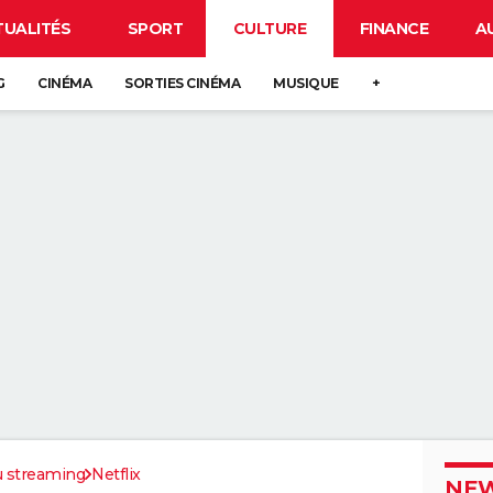
TUALITÉS
SPORT
CULTURE
FINANCE
A
G
CINÉMA
SORTIES CINÉMA
MUSIQUE
+
u streaming
Netflix
NEW