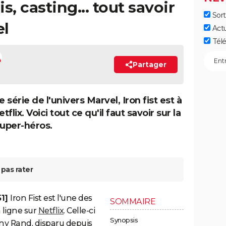
is, casting... tout savoir
Sort
el
Act
Télé
Partager
série de l'univers Marvel, Iron fist est à
tflix. Voici tout ce qu'il faut savoir sur la
super-héros.
pas rater
51]
Iron Fist est l'une des
SOMMAIRE
n ligne sur
Netflix
. Celle-ci
Synopsis
ny Rand, disparu depuis