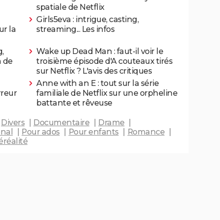
spatiale de Netflix
Girls5eva : intrigue, casting,
ur la
streaming... Les infos
g,
Wake up Dead Man : faut-il voir le
m de
troisième épisode d'A couteaux tirés
sur Netflix ? L'avis des critiques
Anne with an E : tout sur la série
rreur
familiale de Netflix sur une orpheline
battante et rêveuse
Divers
Documentaire
Drame
onal
Pour ados
Pour enfants
Romance
éréalité