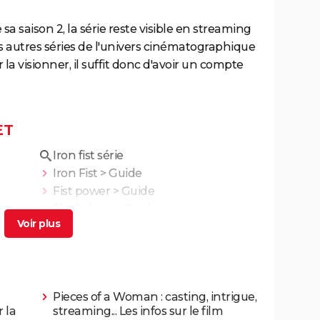
de sa saison 2, la série reste visible en streaming
es autres séries de l'univers cinématographique
la visionner, il suffit donc d'avoir un compte
ET
Iron fist série
Iron Fist
> Guide
Fist power
> Guide
Fist fighter
> Guide
Pieces of a Woman : casting, intrigue,
 la
streaming... Les infos sur le film