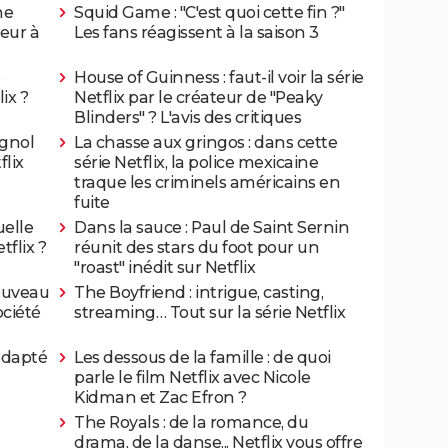
ne
Squid Game : "C'est quoi cette fin ?"
eur à
Les fans réagissent à la saison 3
House of Guinness : faut-il voir la série
ix ?
Netflix par le créateur de "Peaky
Blinders" ? L'avis des critiques
agnol
La chasse aux gringos : dans cette
lix
série Netflix, la police mexicaine
traque les criminels américains en
fuite
uelle
Dans la sauce : Paul de Saint Sernin
tflix ?
réunit des stars du foot pour un
"roast" inédit sur Netflix
nouveau
The Boyfriend : intrigue, casting,
ociété
streaming… Tout sur la série Netflix
 adapté
Les dessous de la famille : de quoi
parle le film Netflix avec Nicole
Kidman et Zac Efron ?
The Royals : de la romance, du
a
drama, de la danse... Netflix vous offre