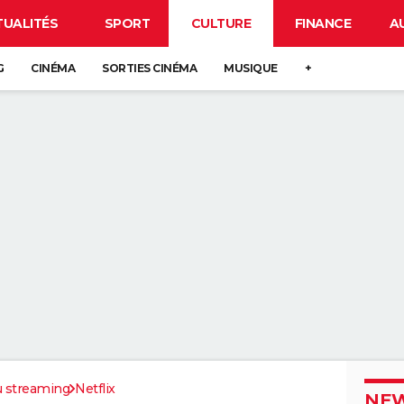
TUALITÉS
SPORT
CULTURE
FINANCE
A
G
CINÉMA
SORTIES CINÉMA
MUSIQUE
+
u streaming
Netflix
NEW