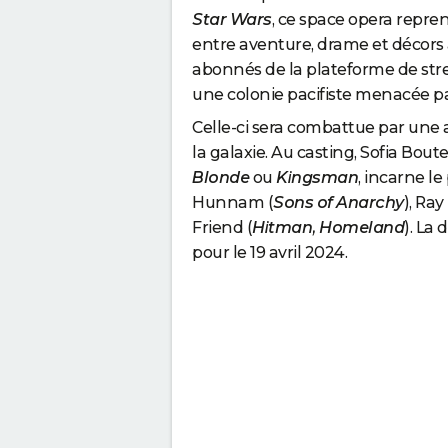
Star Wars
, ce space opera repre
entre aventure, drame et décors à
abonnés de la plateforme de str
une colonie pacifiste menacée pa
Celle-ci sera combattue par une 
la galaxie. Au casting, Sofia Bou
Blonde
ou
Kingsman
, incarne le
Hunnam (
Sons of Anarchy
), Ray
Friend (
Hitman, Homeland
). La
pour le 19 avril 2024.