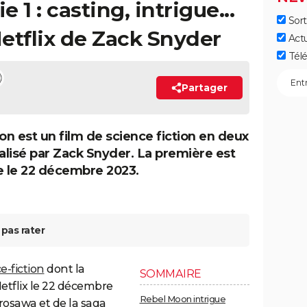
 1 : casting, intrigue...
Sort
Netflix de Zack Snyder
Act
Télé
Partager
n est un film de science fiction en deux
éalisé par Zack Snyder. La première est
e le 22 décembre 2023.
pas rater
e-fiction
dont la
SOMMAIRE
Netflix le 22 décembre
Rebel Moon intrigue
urosawa et de la saga