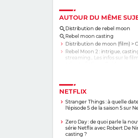
AUTOUR DU MÊME SUJ
Distribution de rebel moon
Rebel moon casting
Distribution de moon (film)
> 
Rebel Moon 2 : intrigue, castin
streaming... Les infos sur le fil
science-fiction
> Guide
NETFLIX
Stranger Things : à quelle date
l'épisode 5 de la saison 5 sur Ne
Zero Day : de quoi parle la nou
série Netflix avec Robert De Ni
casting ?