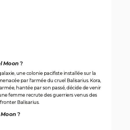
l Moon
?
laxie, une colonie pacifiste installée sur la
 menacée par l'armée du cruel Balisarius. Kora,
rmée, hantée par son passé, décide de venir
eune femme recrute des guerriers venus des
fronter Balisarius.
l Moon
?