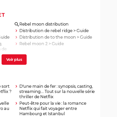
ET
Rebel moon distribution
Distribution de rebel ridge
> Guide
Guide
Distribution de to the moon
> Guide
g,
Rebel moon 2
> Guide
m de
 sort
D'une main de fer : synopsis, casting,
tflix ?
streaming… Tout sur la nouvelle série
thriller de Netflix
velle
Peut-être pour la vie : la romance
ro au
Netflix qui fait voyager entre
Hambourg et Istanbul