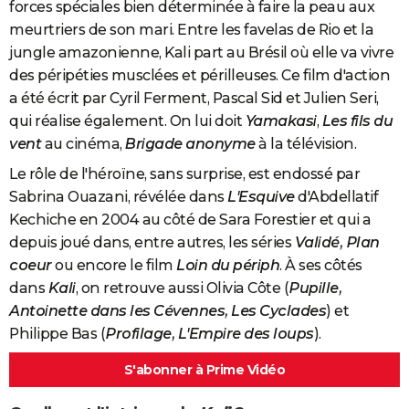
forces spéciales bien déterminée à faire la peau aux
meurtriers de son mari. Entre les favelas de Rio et la
jungle amazonienne, Kali part au Brésil où elle va vivre
des péripéties musclées et périlleuses. Ce film d'action
a été écrit par Cyril Ferment, Pascal Sid et Julien Seri,
qui réalise également. On lui doit
Yamakasi
,
Les fils du
vent
au cinéma,
Brigade anonyme
à la télévision.
Le rôle de l'héroïne, sans surprise, est endossé par
Sabrina Ouazani, révélée dans
L'Esquive
d'Abdellatif
Kechiche en 2004 au côté de Sara Forestier et qui a
depuis joué dans, entre autres, les séries
Validé, Plan
coeur
ou encore le film
Loin du périph
. À ses côtés
dans
Kali
, on retrouve aussi Olivia Côte (
Pupille,
Antoinette dans les Cévennes, Les Cyclades
) et
Philippe Bas (
Profilage, L'Empire des loups
).
S'abonner à Prime Vidéo