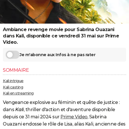
City break
Voyage de noces
Climat
Destinations
Voyage nature
Forum
+
PHOTO
GUIDES D'ACHAT
Ambiance revenge movie pour Sabrina Ouazani
BONS PLANS
dans Kali, disponible ce vendredi 31 mai sur Prime
CARTE DE VOEUX
Video.
Carte Bonne année
Carte Pâques
Carte de Noël
Carte Saint-Valentin
Carte d'anniversaire
DICTIONNAIRE
Je m'abonne aux Infos à ne pas rater
Biographies
Expressions
Dictionnaire
Citations
Proverbes
PROGRAMME TV
SOMMAIRE
COPAINS D'AVANT
Kali intrigue
Kali casting
Se connecter
Collèges
Universités
Service militaire
S'inscrire
Lycées
Primaires
Entreprises
Avis de recherche
AVIS DE DÉCÈS
Kali en streaming
FORUM
Vengeance explosive au féminin et quête de justice :
dans
Kali
, thriller d'action et d'aventure disponible
Lifestyle
Sport
Television
Cinema
Bricolage
Culture
Auto
Voyage
depuis ce 31 mai 2024 sur
Prime Video
, Sabrina
Ouazani endosse le rôle de Lisa, alias Kali, ancienne des