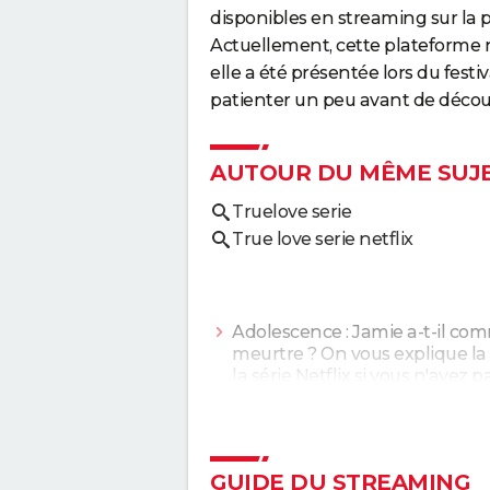
disponibles en streaming sur la 
Actuellement, cette plateforme n
elle a été présentée lors du festi
patienter un peu avant de décou
AUTOUR DU MÊME SUJ
Truelove serie
True love serie netflix
Adolescence : Jamie a-t-il com
meurtre ? On vous explique la 
la série Netflix si vous n'avez p
compris
> Guide
1899 sur Netflix : il n'y aura pas
saison 2, explications sur la fin
Guide
GUIDE DU STREAMING