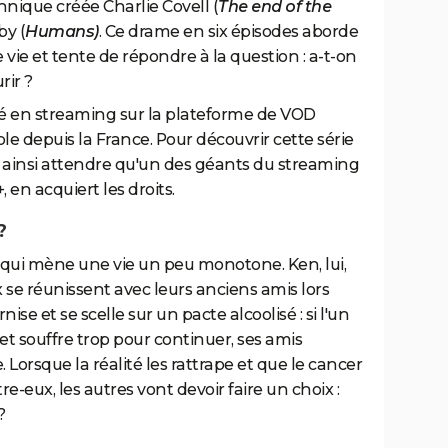
nnique créée Charlie Covell (
The end of the
by (
Humans)
. Ce drame en six épisodes aborde
 vie et tente de répondre à la question : a-t-on
rir ?
é en streaming sur la plateforme de VOD
e depuis la France. Pour découvrir cette série
ra ainsi attendre qu'un des géants du streaming
 en acquiert les droits.
?
te qui mène une vie un peu monotone. Ken, lui,
 se réunissent avec leurs anciens amis lors
ise et se scelle sur un pacte alcoolisé : si l'un
t souffre trop pour continuer, ses amis
 Lorsque la réalité les rattrape et que le cancer
-eux, les autres vont devoir faire un choix :
?