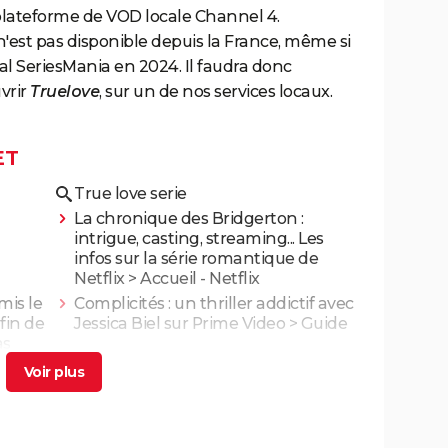
plateforme de VOD locale Channel 4.
'est pas disponible depuis la France, même si
val SeriesMania en 2024. Il faudra donc
vrir
Truelove
, sur un de nos services locaux.
ET
True love serie
La chronique des Bridgerton :
intrigue, casting, streaming... Les
infos sur la série romantique de
Netflix
> Accueil - Netflix
mis le
Complicités : un thriller addictif avec
fin de
Jessica Biel sur Prime Video
> Guide
as
 de
The Rainmaker : un thriller juridique
>
dans la lignée de "Suits" et "The Good
Wife"
> Guide