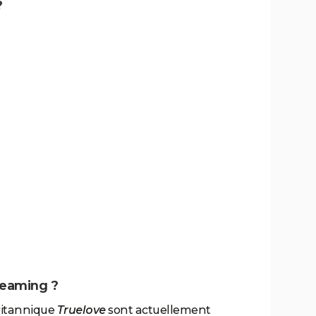
?
reaming ?
britannique
Truelove
sont actuellement