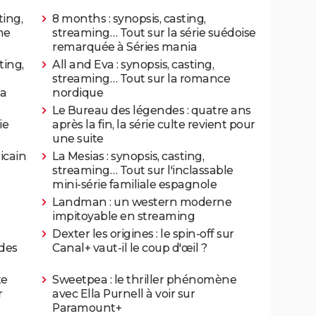
ting,
8 months : synopsis, casting,
me
streaming… Tout sur la série suédoise
remarquée à Séries mania
ting,
All and Eva : synopsis, casting,
streaming… Tout sur la romance
ia
nordique
Le Bureau des légendes : quatre ans
ie
après la fin, la série culte revient pour
une suite
icain
La Mesias : synopsis, casting,
streaming… Tout sur l'inclassable
mini-série familiale espagnole
Landman : un western moderne
impitoyable en streaming
Dexter les origines : le spin-off sur
 des
Canal+ vaut-il le coup d'œil ?
te
Sweetpea : le thriller phénomène
r
avec Ella Purnell à voir sur
Paramount+