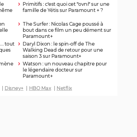
de
Primitifs : c'est quoi cet "ovni" sur une
, même
famille de Yétis sur Paramount + ?
 en
The Surfer : Nicolas Cage poussé à
elle
bout dans ce film un peu dément sur
Paramount+
g… tout
Daryl Dixon : le spin-off de The
cques
Walking Dead de retour pour une
saison 3 sur Paramount+
 mène
Watson : un nouveau chapitre pour
le légendaire docteur sur
Paramount+
Disney+
HBO Max
Netflix