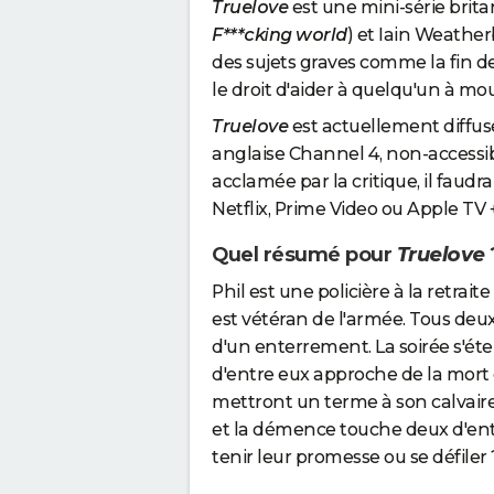
Truelove
est une mini-série brita
F***cking world
) et Iain Weather
des sujets graves comme la fin de
le droit d'aider à quelqu'un à mou
Truelove
est actuellement diffus
anglaise Channel 4, non-accessibl
acclamée par la critique, il faud
Netflix, Prime Video ou Apple TV +,
Quel résumé pour
Truelove
Phil est une policière à la retrai
est vétéran de l'armée. Tous deux
d'un enterrement. La soirée s'étern
d'entre eux approche de la mort e
mettront un terme à son calvaire.
et la démence touche deux d'entre
tenir leur promesse ou se défiler 