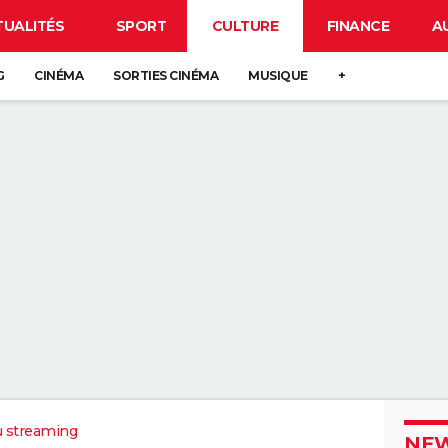
TUALITÉS
SPORT
CULTURE
FINANCE
A
G
CINÉMA
SORTIES CINÉMA
MUSIQUE
+
u streaming
NEW