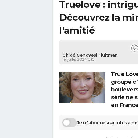
Truelove : intri
Découvrez la min
l'amitié
Chloé Genovesi Fluitman
1er juillet 2024 15:19
True Love
groupe d'
boulevers
série ne 
en France
Je m'abonne aux Infos à ne 