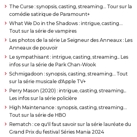
The Curse : synopsis, casting, streaming… Tour sur la
Emmy Awards : triomphe de "Succession" et "The
comédie satirique de Paramount+
Bear", le dernier palmarès
> Guide
What We Do in the Shadows : intrigue, casting…
Harry Potter : films, acteurs, prequels, série... Tout sur
Tout sur la série de vampires
l'adaptation cinématographique des romans de J.K.
Rowling
> Guide
Les photos de la série Le Seigneur des Anneaux : Les
Anneaux de pouvoir
Netflix : les films et séries à voir en juillet 2026
>
Guide
Le sympathisant : intrigue, casting, streaming... Les
infos sur la série de Park Chan-Wook
Schmigadoon : synopsis, casting, streaming… Tout
sur la série musicale d'Apple TV+
Perry Mason (2020) : intrigue, casting, streaming...
Les infos sur la série policière
High Maintenance : synopsis, casting, streaming…
Tout sur la série de HBO
Rematch : ce qu'il faut savoir sur la série lauréate du
Grand Prix du festival Séries Mania 2024