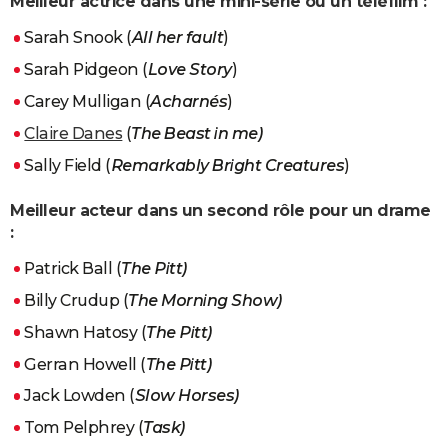
Meilleur actrice dans une mini-série ou un téléfilm :
Sarah Snook (
All her fault
)
Sarah Pidgeon (
Love Story
)
Carey Mulligan (
Acharnés
)
Claire Danes
(
The Beast in me)
Sally Field (
Remarkably Bright Creatures
)
Meilleur acteur dans un second rôle pour un drame
:
Patrick Ball (
The Pitt)
Billy Crudup (
The Morning Show)
Shawn Hatosy (
The Pitt)
Gerran Howell (
The Pitt)
Jack Lowden (
Slow Horses)
Tom Pelphrey (
Task)