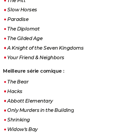
The Pitt
Slow Horses
Paradise
The Diplomat
The Gilded Age
A Knight of the Seven Kingdoms
Your Friend & Neighbors
Meilleure série comique :
The Bear
Hacks
Abbott Elementary
Only Murders in the Buildin
g
Shrinking
Widow's Bay