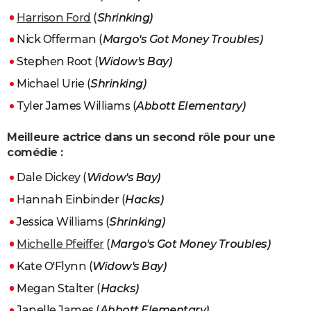
Harrison Ford
(
Shrinking)
Nick Offerman (
Margo's Got Money Troubles)
Stephen Root (
Widow's Bay)
Michael Urie (
Shrinking)
Tyler James Williams (
Abbott Elementary)
Meilleure actrice dans un second rôle pour une
comédie :
Dale Dickey (
Widow's Bay)
Hannah Einbinder (
Hacks)
Jessica Williams (
Shrinking)
Michelle Pfeiffer
(
Margo's Got Money Troubles)
Kate O'Flynn (
Widow's Bay)
Megan Stalter (
Hacks)
Janelle James (
Abbott Elementary)