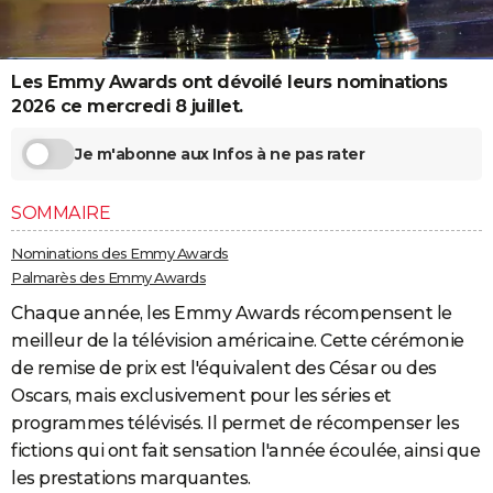
City break
Voyage de noces
Climat
Destinations
Voyage nature
Forum
+
PHOTO
GUIDES D'ACHAT
Les Emmy Awards ont dévoilé leurs nominations
2026 ce mercredi 8 juillet.
BONS PLANS
Je m'abonne aux Infos à ne pas rater
CARTE DE VOEUX
Carte Bonne année
Carte Pâques
Carte de Noël
Carte Saint-Valentin
Carte d'anniversaire
DICTIONNAIRE
SOMMAIRE
Biographies
Expressions
Dictionnaire
Citations
Proverbes
PROGRAMME TV
Nominations des Emmy Awards
Palmarès des Emmy Awards
COPAINS D'AVANT
Chaque année, les Emmy Awards récompensent le
Se connecter
Collèges
Universités
Service militaire
S'inscrire
Lycées
Primaires
Entreprises
Avis de recherche
meilleur de la télévision américaine. Cette cérémonie
AVIS DE DÉCÈS
de remise de prix est l'équivalent des César ou des
FORUM
Oscars, mais exclusivement pour les séries et
programmes télévisés. Il permet de récompenser les
Lifestyle
Sport
Television
Cinema
Bricolage
Culture
Auto
Voyage
fictions qui ont fait sensation l'année écoulée, ainsi que
les prestations marquantes.