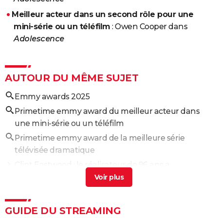
Meilleur acteur dans un second rôle pour une
mini-série ou un téléfilm
: Owen Cooper dans
Adolescence
AUTOUR DU MÊME SUJET
Emmy awards 2025
Primetime emmy award du meilleur acteur dans
une mini-série ou un téléfilm
Primetime emmy award de la meilleure série
télévisée dramatique
Clint Eastwood : le réalisateur de 96 ans a
officiellement pris sa retraite, les dernières nouvelles
sur sa santé
> Guide
The Rainmaker : un thriller juridique dans la lignée
GUIDE DU STREAMING
de "Suits" et "The Good Wife"
> Guide