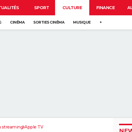
TUALITÉS
SPORT
CULTURE
FINANCE
A
G
CINÉMA
SORTIES CINÉMA
MUSIQUE
+
u streaming
Apple TV
NEW