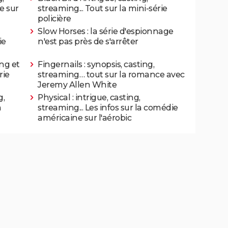
ie sur
streaming... Tout sur la mini-série
policière
Slow Horses : la série d'espionnage
ie
n'est pas près de s'arrêter
ing et
Fingernails : synopsis, casting,
rie
streaming… tout sur la romance avec
Jeremy Allen White
g,
Physical : intrigue, casting,
m
streaming... Les infos sur la comédie
américaine sur l'aérobic