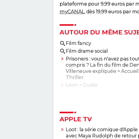
plateforme pour 9,99 euros par m
myCANAL
, dès 19,99 euros par mo
AUTOUR DU MÊME SUJ
Film fancy
Film drame social
Prisoners : vous n'avez pas tou
compris ? La fin du film de Den
Villeneuve expliquée
> Accueil 
Thriller
Léon
> Guide
APPLE TV
Loot : la série comique d'Apple
avec Maya Rudolph de retour 