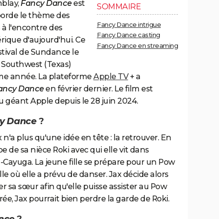
mblay,
Fancy Dance
est
SOMMAIRE
borde le thème des
Fancy Dance intrigue
à l'encontre des
Fancy Dance casting
ique d'aujourd'hui. Ce
Fancy Dance en streaming
stival de Sundance le
ls Southwest (Texas)
me année. La plateforme
Apple TV
+ a
ancy Dance
en février dernier. Le film est
du géant Apple depuis le 28 juin 2024.
y Dance
?
n'a plus qu'une idée en tête : la retrouver. En
e de sa nièce Roki avec qui elle vit dans
Cayuga. La jeune fille se prépare pour un Pow
e où elle a prévu de danser. Jax décide alors
r sa sœur afin qu'elle puisse assister au Pow
irée, Jax pourrait bien perdre la garde de Roki.