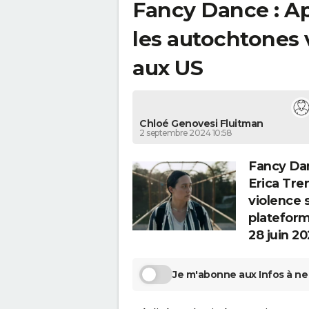
Fancy Dance : Ap
les autochtones 
aux US
Chloé Genovesi Fluitman
2 septembre 2024 10:58
Fancy Dan
Erica Tre
violence 
plateform
28 juin 20
Je m'abonne aux Infos à ne 