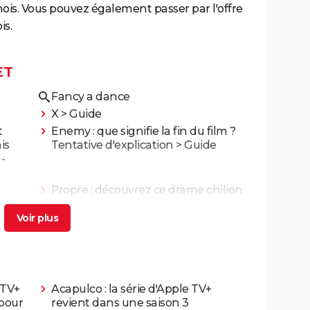
ois. Vous pouvez également passer par l'offre
is.
ET
Fancy a dance
X
> Guide
t
Enemy : que signifie la fin du film ?
is
Tentative d'explication
> Guide
-
Propre : découvrez ce drame chilien
glaçant sur Netflix
> Guide
 TV+
Acapulco : la série d'Apple TV+
pour
revient dans une saison 3