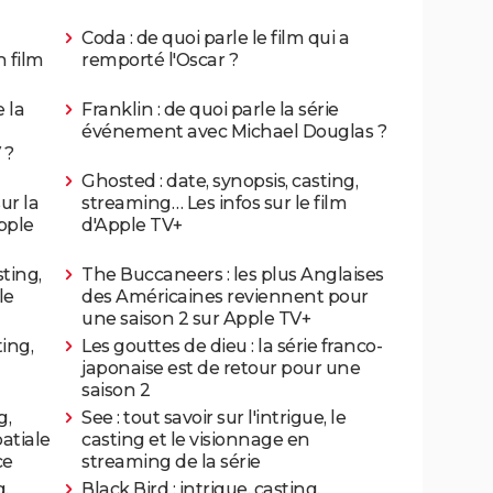
Coda : de quoi parle le film qui a
n film
remporté l'Oscar ?
e la
Franklin : de quoi parle la série
événement avec Michael Douglas ?
 ?
Ghosted : date, synopsis, casting,
ur la
streaming… Les infos sur le film
pple
d'Apple TV+
sting,
The Buccaneers : les plus Anglaises
le
des Américaines reviennent pour
une saison 2 sur Apple TV+
ting,
Les gouttes de dieu : la série franco-
japonaise est de retour pour une
saison 2
g,
See : tout savoir sur l'intrigue, le
atiale
casting et le visionnage en
ce
streaming de la série
g,
Black Bird : intrigue, casting,