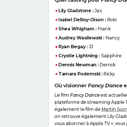
Quel casting pour
Fancy Da
Lily Gladstone :
Jax
Isabel DeRoy-Olson :
Roki
Shea Whigham :
Frank
Audrey Wasilewski :
Nancy
Ryan Begay :
JJ
Crystle Lightning :
Sapphire
Dennis Newman :
Derrick
Tamara Podemski :
Ricky
Où visionner
Fancy Dance
e
Le film
Fancy Dance
est actuell
plateforme de streaming Apple TV 
également le film de
Martin Sco
on retrouve également Lily Gladst
vous abonner à Apple TV +, vous 