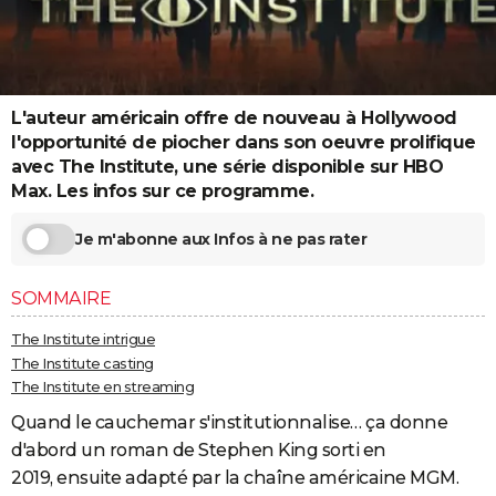
City break
Voyage de noces
Climat
Destinations
Voyage nature
Forum
+
PHOTO
GUIDES D'ACHAT
BONS PLANS
L'auteur américain offre de nouveau à Hollywood
l'opportunité de piocher dans son oeuvre prolifique
CARTE DE VOEUX
avec The Institute, une série disponible sur HBO
Max. Les infos sur ce programme.
Carte Bonne année
Carte Pâques
Carte de Noël
Carte Saint-Valentin
Carte d'anniversaire
DICTIONNAIRE
Je m'abonne aux Infos à ne pas rater
Biographies
Expressions
Dictionnaire
Citations
Proverbes
PROGRAMME TV
COPAINS D'AVANT
SOMMAIRE
Se connecter
Collèges
Universités
Service militaire
S'inscrire
Lycées
Primaires
Entreprises
Avis de recherche
The Institute intrigue
AVIS DE DÉCÈS
The Institute casting
FORUM
The Institute en streaming
Quand le cauchemar s'institutionnalise… ça donne
Lifestyle
Sport
Television
Cinema
Bricolage
Culture
Auto
Voyage
d'abord un roman de Stephen King sorti en
2019, ensuite adapté par la chaîne américaine MGM.