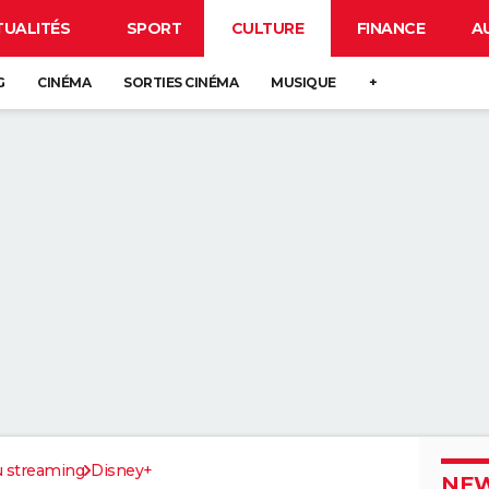
TUALITÉS
SPORT
CULTURE
FINANCE
A
G
CINÉMA
SORTIES CINÉMA
MUSIQUE
+
u streaming
Disney+
NEW