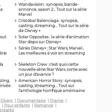
,
Wandavision : synopsis, bande-
la
annonce, saison 2... Tout sur la série
Marvel
Cristóbal Balenciaga : synopsis,
casting, streaming… Tout sur la série
de Disney +
Tout
Solar Opposites : la série d'animation
Star dispo sur Disney+
Séries Disney+ : Star Wars, Marvel...
érie
Les meilleures à voir en streaming
la
Skeleton Crew : c'est quoi cette
nouvelle série Star Wars, sortie avec
un jour d'avance ?
sting,
American Horror Story : synopsis,
érivée
casting, streaming… Tout sur
l'anthologie horrifique américaine
Divers
Documentaire
Drame
Pour enfants
Romance
éréalité