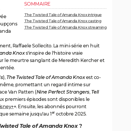
SOMMAIRE
e
The Twisted Tale of Amanda Knox intrigue
vée
The Twisted Tale of Amanda Knox casting
soupçons
The Twisted Tale of Amanda Knox streaming
manda
nt, Raffaele Sollecito. La mini-série en huit
manda Knox
s'inspire de l'histoire vraie
le meurtre sanglant de Meredith Kercher et
centée.
Us
),
The Twisted Tale of Amanda Knox
est co-
même, promettant un regard intime sur
race Van Patten (
Nine Perfect Strangers
,
Tell
deux premiers épisodes sont disponibles le
isney+
+. Ensuite, les abonnés pourront
er
que semaine jusqu'au 1
octobre 2025.
Twisted Tale of Amanda Knox
?