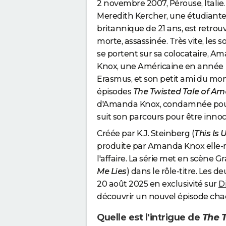
2 novembre 2007, Pérouse, Italie.
Meredith Kercher, une étudiant
britannique de 21 ans, est retrou
morte, assassinée. Très vite, les 
se portent sur sa colocataire, A
Knox, une Américaine en année
Erasmus, et son petit ami du mome
épisodes
The Twisted Tale of A
d'Amanda Knox, condamnée pour 
suit son parcours pour être inno
Créée par K.J. Steinberg (
This Is 
produite par Amanda Knox elle-
l'affaire. La série met en scène G
Me Lies
) dans le rôle-titre. Les 
20 août 2025 en exclusivité sur
D
découvrir un nouvel épisode cha
Quelle est l'intrigue de
The 