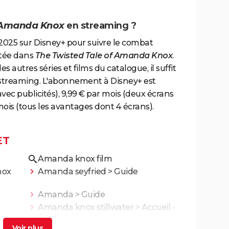
f Amanda Knox
en streaming ?
2025 sur Disney+ pour suivre le combat
ttée dans
The Twisted Tale of Amanda Knox
.
s autres séries et films du catalogue, il suffit
 streaming. L'abonnement à Disney+ est
avec publicités), 9,99 € par mois (deux écrans
mois (tous les avantages dont 4 écrans).
ET
Amanda knox film
nox
Amanda seyfried
> Guide
Amanda
> Guide
Amanda knox stillwater
> Accueil -
Thriller