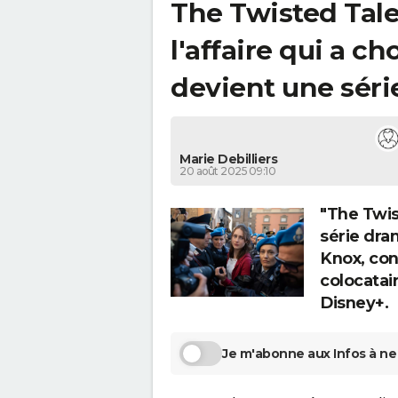
The Twisted Tal
l'affaire qui a c
devient une séri
Marie Debilliers
20 août 2025 09:10
"The Twis
série dra
Knox, co
colocatair
Disney+.
Je m'abonne aux Infos à ne 