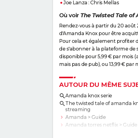
Joe Lanza : Chris Mellas
Où voir
The Twisted Tale o
Rendez-vous à partir du 20 août 
d'Amanda Knox pour être acqui
Pour cela et également profiter de
de s'abonner à la plateforme de
disponible pour 5,99 € par mois (
mais pas de pub), ou 13,99 € par 
AUTOUR DU MÊME SUJ
Amanda knox serie
The twisted tale of amanda k
streaming
Amanda
> Guide
Amanda torres netflix
> Guide