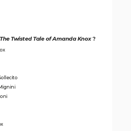
The Twisted Tale of Amanda Knox
?
nox
ollecito
Mignini
eoni
ox