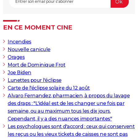
City break
Voyage de noces
Climat
Destinations
Voyage nature
Forum
+
PHOTO
GUIDES D'ACHAT
EN CE MOMENT CINE
BONS PLANS
Incendies
CARTE DE VOEUX
Nouvelle canicule
Carte Bonne année
Carte Pâques
Carte de Noël
Carte Saint-Valentin
Carte d'anniversaire
Orages
DICTIONNAIRE
Mort de Dominique Frot
Biographies
Expressions
Dictionnaire
Citations
Proverbes
PROGRAMME TV
Joe Biden
Lunettes pour l'éclipse
COPAINS D'AVANT
Carte de l'éclipse solaire du 12 août
Se connecter
Collèges
Universités
Service militaire
S'inscrire
Lycées
Primaires
Entreprises
Avis de recherche
AVIS DE DÉCÈS
Alvaro Fernandez, pharmacien, à propos du lavage
des draps : "L'idéal est de les changer une fois par
FORUM
semaine, ou au maximum tous les dix jours.
Lifestyle
Sport
Television
Cinema
Bricolage
Culture
Auto
Voyage
Cependant, il y a des nuances importantes"
Les psychologues sont d'accord : ceux qui conservent
les reçus ou les vieux tickets de caisses ne sont pas