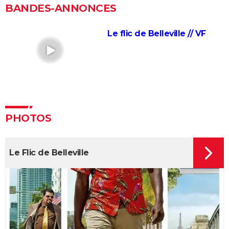
Intouchables : "Sans lui je serais mort de
BANDES-ANNONCES
décomposition", la touchante histoire vraie qui a
inspiré le film culte
Le flic de Belleville // VF
La vie pour de vrai : les retrouvailles de Kad Merad et
Dany Boon au cinéma
Le Dîner de cons : ça a vraiment existé, un célèbre
acteur français s'est même fait piéger
Adieu Les Cons : synopsis, critique, César, âge, bande-
annonce, avis...
PHOTOS
Les Tuche 5 : le roi Charles, Camilla, Elton John... Qui
les jouent dans God save the Tuche ?
Le Flic de Belleville
On sourit pour la photo
La Grande Vadrouille : Louis de Funès s'est entraîné
pendant trois mois pour cette scène qui ne dure
pourtant que quelques minutes
Le diable s'habille en Prada 2 : le film aura-t-il droit à
une suite ?