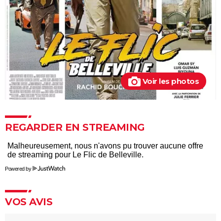
Barbie : même Ryan Gosling était "déçu", les
nominations aux Oscars ont provoqué un tollé
Astérix et Obélix et L'Empire du Milieu : casting,
streaming, critiques, avis... Tout savoir
Kaamelott, premier volet : quand sort la suite du film
au cinéma ?
Voir les photos
La Cité de la peur : Valérie Lemercier a fait une
bourde lors du tournage, l'avez-vous remarquée à
l'écran ?
REGARDER EN STREAMING
Qu'est-ce qu'on a fait au Bon Dieu 3 : une suite est-
elle prévue ?
Fratè
Powered by
Les Tuche 4 : la mort de Michel Blanc a été "terrible"
pour Jean-Paul Rouve
VOS AVIS
En même temps
Les Aventures de Rabbi Jacob