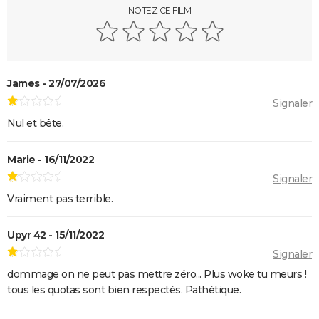
NOTEZ CE FILM
L'Origine du monde
OSS 117 3 : que disent les critiques sur le film ?
Monty Python, Sacré Graal
The French Dispatch : faut-il voir le dernier Wes
James - 27/07/2026
Anderson ? Critiques
Signaler
La Traversée
Nul et bête.
Gaston Lagaffe : intrigue, avis, streaming... Tout sur
Marie - 16/11/2022
l'adaptation de la BD culte
Signaler
Vraiment pas terrible.
Upyr 42 - 15/11/2022
Signaler
dommage on ne peut pas mettre zéro... Plus woke tu meurs !
tous les quotas sont bien respectés. Pathétique.