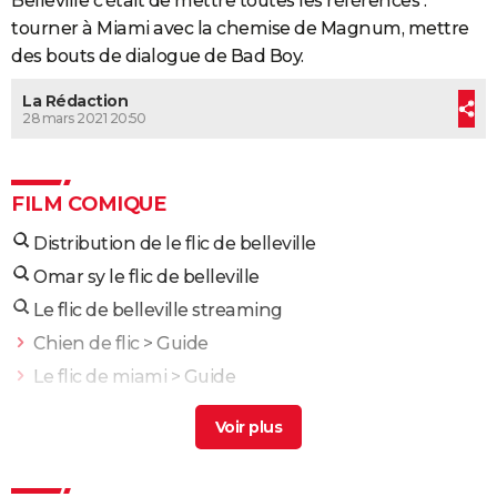
Belleville c'était de mettre toutes les références :
tourner à Miami avec la chemise de Magnum, mettre
des bouts de dialogue de Bad Boy.
La Rédaction
28 mars 2021 20:50
FILM COMIQUE
Distribution de le flic de belleville
Omar sy le flic de belleville
Le flic de belleville streaming
Chien de flic
> Guide
Le flic de miami
> Guide
Distribution de le flic de beverly hills 4
> Guide
Distribution de flic de haut vol
> Guide
Les triplettes de belleville
> Guide