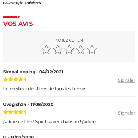
Powered by
tout sur le dessin-animé
Spider-Man Beyond the Spider-Verse : mauvaise
nouvelle pour les fans, l'attente sera encore longue
VOS AVIS
Princesse Mononoké
NOTEZ CE FILM
Les Bad Guys
Raya et le dernier dragon : dans les coulisses du film
Disney
SimbaLooping - 04/02/2021
Signaler
Le meilleur des films de tous les temps
Uvogixh24 - 11/08/2020
Signaler
j'adore ce film ! Spirit super chanson ! j'adore
IJ - 13/02/2020