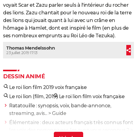
voyait Scar et Zazu parler seuls à l'intérieur du rocher
des lions. Zazu chantait pour le nouveau roi de la terre
des lions qui jouait quant à lui avec un crâne en
hômage à Hamlet, dont est inspiré le film (en plus de
ses nombreux emprunts au Roi Léo de Tezuka).
Thomas Mendelssohn
23 juillet 2019 17:13
DESSIN ANIMÉ
Le roi lion film 2019 voix française
Le roi lion (film, 2019)
Le roi lion film voix française
Ratatouille : synopsis, voix, bande-annonce,
streaming, avis...
> Guide
Élémentaire : deux acteurs français très connus font
les voix des personnages, les avez-vous reconnus ?
>