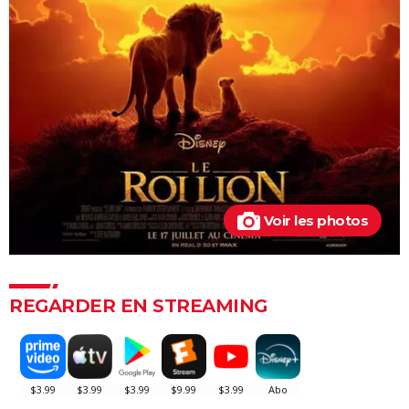
L'Âge de glace
Akira
Encanto : critiques, bande-annonce, seances,
streaming...
Luca : synopsis, casting, bande-annonce, streaming,
Disney+, interview, DVD...
Soul : synopsis, voix françaises, bande-annonce,
streaming...
Le Géant de fer
Voir les photos
Les Minions 2 : âge, casting, vf, critiques, bande-
annonce, avis...
Buzz l'éclair : à partir de quel âge voir le spin-off de
REGARDER EN STREAMING
Toy Story ?
Wall-E
Toy Story 4 : une suite à voir ? Les critiques
La Reine des neiges 2 : synopsis, critiques, chansons...