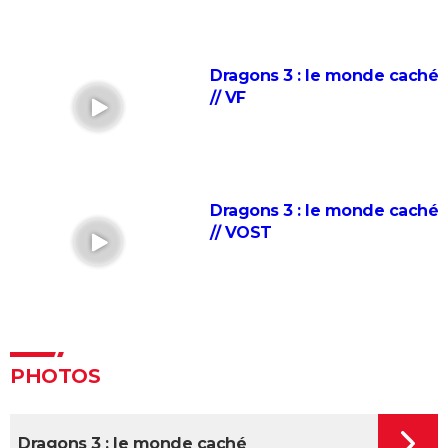
streaming, critique, avis, bande-annonce...
Vice-Versa 2 : vous avez certainement raté cette
scène qui révèle le secret de Riley, ne partez pas
Dragons 3 : le monde caché
avant la fin !
// VF
Élémentaire : deux acteurs français très connus font
les voix des personnages, les avez-vous reconnus ?
La Reine des neiges : le scénario du film aurait pu
être très différent
Dragons 3 : le monde caché
// VOST
Des minions et des monstres : à partir de quel âge
votre enfant peut-il voir le film ?
Le Roi Lion : que pensent les critiques du remake
2019 ?
Your Name
PHOTOS
Les chiffres sont impressionnants : Vaiana 2 dépasse
les attentes et explose tout au box-office
Zootopie : synopsis, casting, bande-annonce, photos,
Dragons 3 : le monde caché