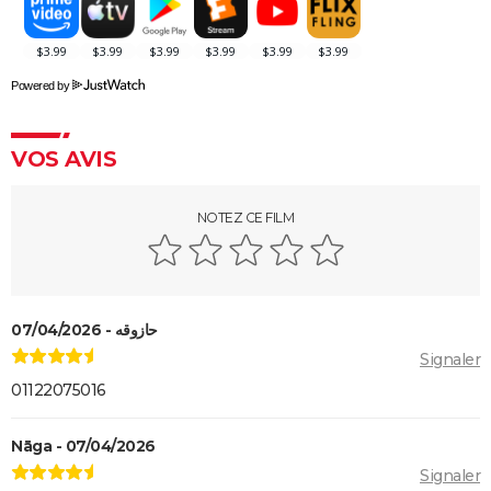
La Reine des neiges 2 : synopsis, critiques, chansons...
tout sur le dessin-animé
Spider-Man Beyond the Spider-Verse : mauvaise
Powered by
nouvelle pour les fans, l'attente sera encore longue
Princesse Mononoké
VOS AVIS
Les Bad Guys
Raya et le dernier dragon : dans les coulisses du film
NOTEZ CE FILM
Disney
حازوقه - 07/04/2026
Signaler
01122075016
Nāga - 07/04/2026
Signaler