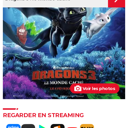
streaming, avis...
L'Âge de glace
Akira
Encanto : critiques, bande-annonce, seances,
streaming...
Luca : synopsis, casting, bande-annonce, streaming,
Disney+, interview, DVD...
Soul : synopsis, voix françaises, bande-annonce,
streaming...
Le Géant de fer
Les Minions 2 : âge, casting, vf, critiques, bande-
Voir les photos
annonce, avis...
Buzz l'éclair : à partir de quel âge voir le spin-off de
Toy Story ?
REGARDER EN STREAMING
Wall-E
Toy Story 4 : une suite à voir ? Les critiques