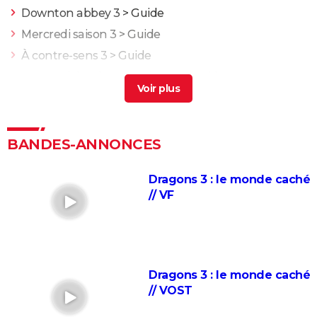
Downton abbey 3
> Guide
Mercredi saison 3
> Guide
À contre-sens 3
> Guide
House of the dragon saison 3
> Guide
Zootopie 2 : à partir de quel âge voir le film Disney de
fin d'année ?
Super Mario Bros, le film : ce n'est pas le premier film
BANDES-ANNONCES
Mario, tout le monde a oublié cet échec sorti il y a
33 ans
Dragons 3 : le monde caché
Le garçon et le héron : synopsis, casting, séances,
// VF
streaming... Tout sur le film Hayao Miyazaki
Super Mario Galaxy, le film : on nous prend pour des
idiots (critique)
Toy Story 5 : Pixar signe une jolie ode à l'imagination
Dragons 3 : le monde caché
des enfants, notre critique
// VOST
"Spider-Man : Across the Spiderverse" : séances,