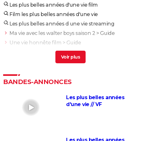
Les plus belles années d'une vie film
Film les plus belles années d'une vie
Les plus belles années d une vie streaming
Ma vie avec les walter boys saison 2
> Guide
Une vie honnête film
> Guide
Peut etre pour la vie
> Guide
X
> Guide
La vie scolaire
> Guide
Intouchables : "Sans lui je serais mort de
BANDES-ANNONCES
décomposition", la touchante histoire vraie qui a
inspiré le film culte
Les plus belles années
d'une vie // VF
La vie pour de vrai : les retrouvailles de Kad Merad et
Dany Boon au cinéma
Le Dîner de cons : ça a vraiment existé, un célèbre
acteur français s'est même fait piéger
Les plus belles années
Adieu Les Cons : synopsis, critique, César, âge, bande-