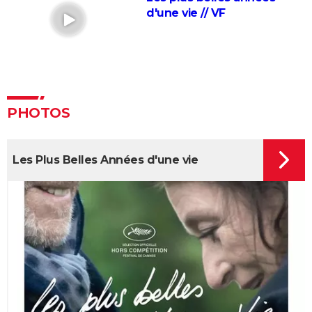
d'une vie // VF
annonce, avis...
Les Tuche 5 : le roi Charles, Camilla, Elton John... Qui
les jouent dans God save the Tuche ?
On sourit pour la photo
La Grande Vadrouille : Louis de Funès s'est entraîné
PHOTOS
pendant trois mois pour cette scène qui ne dure
pourtant que quelques minutes
Le diable s'habille en Prada 2 : le film aura-t-il droit à
Les Plus Belles Années d'une vie
une suite ?
Barbie : même Ryan Gosling était "déçu", les
nominations aux Oscars ont provoqué un tollé
Astérix et Obélix et L'Empire du Milieu : casting,
streaming, critiques, avis... Tout savoir
Kaamelott, premier volet : quand sort la suite du film
au cinéma ?
La Cité de la peur : Valérie Lemercier a fait une