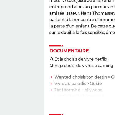
mots ". À tout juste 30 ans, Aman
entreprend alors un parcours in
ami réalisateur, Nans Thomassey. 
partent à la rencontre d'homme
la perte d'un enfant. De cette quê
sur le deuil, à la fois sensible, é
DOCUMENTAIRE
Et je choisis de vivre netflix
Et je choisi de vivre streaming
Wanted, choisis ton destin
> G
Vivre au paradis
> Guide
J'irai dormir à Hollywood
La Marche de l'Empereur
Etre et avoir
Fahrenheit 9/11