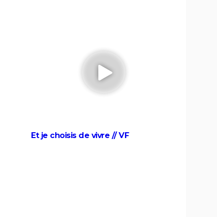
Citizenfour
Inside Job
Super Size Me
Salam
erbe
Lost in la Mancha
Et je choisis de vivre // VF