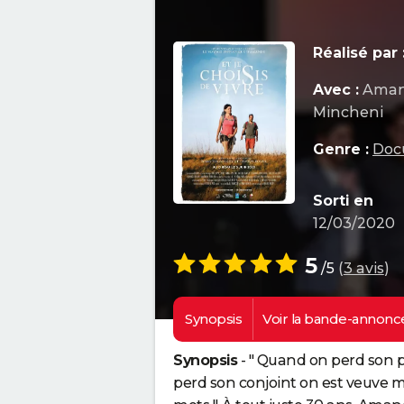
Réalisé par 
Avec :
Amand
Mincheni
Genre :
Doc
Sorti en
12/03/2020
5
/5
(
3 avis
)
Synopsis
Voir la
bande-annonc
Synopsis
- " Quand on perd son 
perd son conjoint on est veuve ma