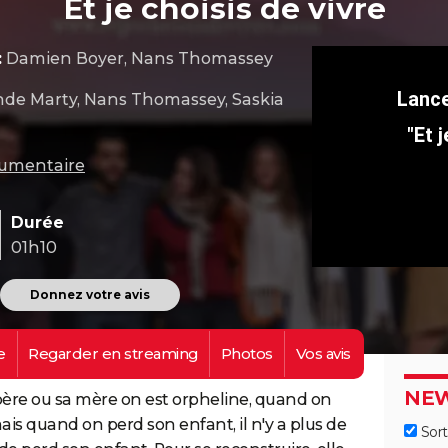
Et je choisis de vivre
:
Damien Boyer, Nans Thomassey
e Marty, Nans Thomassey, Saskia
"Et 
umentaire
Durée
01h10
Donnez votre avis
e
Regarder en
streaming
Photos
Vos
avis
NEW
père ou sa mère on est orpheline, quand on
is quand on perd son enfant, il n'y a plus de
Sort