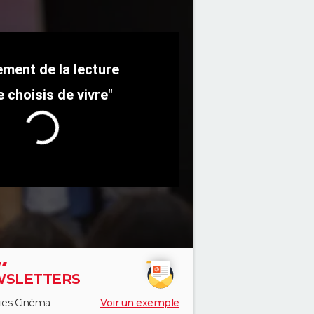
je choisis de vivre"
SLETTERS
ies Cinéma
Voir un exemple