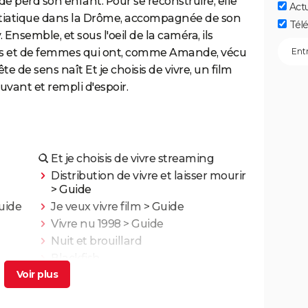
de perd son enfant. Pour se reconstruire, elle
Act
itiatique dans la Drôme, accompagnée de son
Télé
Ensemble, et sous l'oeil de la caméra, ils
s et de femmes qui ont, comme Amande, vécu
te de sens naît Et je choisis de vivre, un film
mouvant et rempli d'espoir.
Et je choisis de vivre streaming
Distribution de vivre et laisser mourir
> Guide
uide
Je veux vivre film
> Guide
Vivre nu 1998
> Guide
Nuit et brouillard
Blackfish
Adolescentes
La Planète bleue